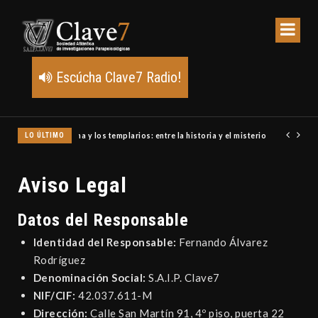
Escúcha Clave7 Radio!
María Magdalena y los templarios: entre la historia y el misterio
LO ÚLTIMO
Aviso Legal
Datos del Responsable
Identidad del Responsable:
Fernando Álvarez
Rodríguez
Denominación Social:
S.A.I.P. Clave7
NIF/CIF:
42.037.611-M
Dirección:
Calle San Martín 91, 4º piso, puerta 22