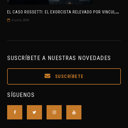
E
L CASO ROSSETTI: EL EXORCISTA RELEVADO POR VINCULAR OVNIS Y DEMONIOS
6 junio, 2026
SUSCRÍBETE A NUESTRAS NOVEDADES
SUSCRÍBETE
SÍGUENOS