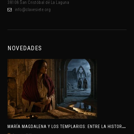
38108 San Cristóbal de La Laguna
gro.eteisevalc@ofni
NOVEDADES
M
ARÍA MAGDALENA Y LOS TEMPLARIOS: ENTRE LA HISTORIA Y EL MISTERIO