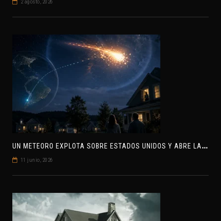
2 agosto, 2026
U
N METEORO EXPLOTA SOBRE ESTADOS UNIDOS Y ABRE LA PISTA DE POLAR-IM, UN POSIBLE VISITANTE INTERESTELAR
11 junio, 2026