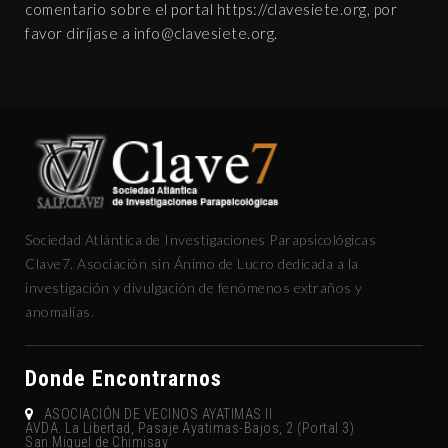
comentario sobre el portal https://clavesiete.org, por
favor diríjase a
gro.eteisevalc@ofni
.
Sociedad Atlántica de Investigaciones Parapsicológicas
Clave7. Asociación sin Ánimo de Lucro dedicada a la
investigación y divulgación de fenómenos extraños y
anomalías.
Donde Encontrarnos
ASOCIACIÓN DE VECINOS AYATIMAS II
AVDA. La Libertad, Pasaje Ayatimas-Bajos, 2 (Portal 3)
San Miguel de Chimisay