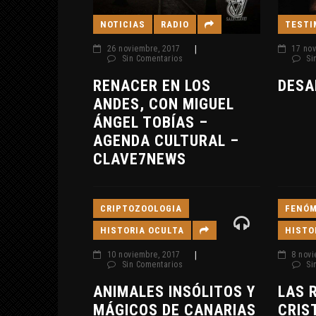
TESTI
NOTICIAS
RADIO
17 nov
26 noviembre, 2017
|
Si
Sin Comentarios
DESA
RENACER EN LOS
ANDES, CON MIGUEL
ÁNGEL TOBÍAS –
AGENDA CULTURAL –
CLAVE7NEWS
CRIPTOZOOLOGIA
FENÓM
HISTORIA OCULTA
HISTO
10 noviembre, 2017
|
8 novi
Sin Comentarios
Si
ANIMALES INSÓLITOS Y
LAS 
MÁGICOS DE CANARIAS
CRIS