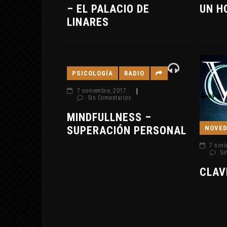
– EL PALACIO DE
UN H
LINARES
PSICOLOGÍA
RADIO
7 noviembre, 2017
|
Sin Comentarios
MINDFULLNESS –
NOVE
SUPERACIÓN PERSONAL
7 novi
Si
CLAV