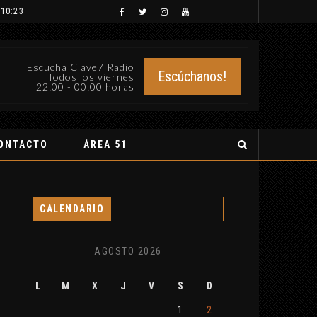
 10:23
Escucha Clave7 Radio
Escúchanos!
Todos los viernes
22:00 - 00:00 horas
ONTACTO
ÁREA 51
CALENDARIO
AGOSTO 2026
L
M
X
J
V
S
D
1
2