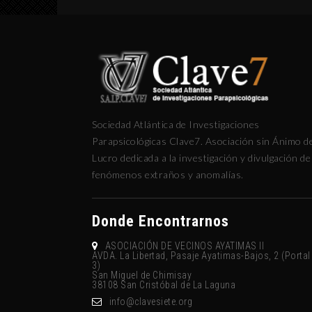
Sociedad Atlántica de Investigaciones
Parapsicológicas Clave7. Asociación sin Ánimo d
Lucro dedicada a la investigación y divulgación de
fenómenos extraños y anomalías.
Donde Encontrarnos
ASOCIACIÓN DE VECINOS AYATIMAS II
AVDA. La Libertad, Pasaje Ayatimas-Bajos, 2 (Portal
3)
San Miguel de Chimisay
38108 San Cristóbal de La Laguna
gro.eteisevalc@ofni