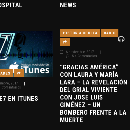
OSPITAL
NEWS
HISTORIA OCULTA
RADIO
6 noviembre, 2017
|
Sin Comentarios
“GRACIAS AMÉRICA”
DADES
CON LAURA Y MARÍA
LARA – LA REVELACIÓN
embre, 2017
|
n Comentarios
DEL GRIAL VIVIENTE
CON JOSE LUIS
E7 EN ITUNES
GIMÉNEZ – UN
BOMBERO FRENTE A LA
MUERTE