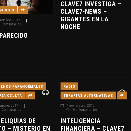
CLAVE7 INVESTIGA –
MONIOS
CLAVE7-NEWS –
GIGANTES EN LA
iembre, 2017
|
n Comentarios
NOCHE
PARECIDO
ENOS PARANORMALES
RADIO
RIA OCULTA
TERAPIAS ALTERNATIVAS
embre, 2017
|
7 noviembre, 2017
|
n Comentarios
Sin Comentarios
RELIQUIAS DE
INTELIGENCIA
TO – MISTERIO EN
FINANCIERA – CLAVE7