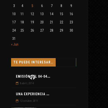
3
4
5
6
7
8
9
10
11
12
13
14
15
16
17
18
19
20
21
22
23
24
25
26
27
28
29
30
31
« Jun
TE PUEDE INTERESAR…
E
MISIÓN DEL 04-04-2014
8 abril, 2014
U
NA EXPERIENCIA QUE TUVIMOS EN ALMERIA , CONCRETAM…
12 octubre, 2011