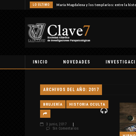
LO ÚLTIMO
María Magdalena y los templarios: entre la histo
INICIO
NOVEDADES
INVESTIGAC
ARCHIVOS DEL AÑO: 2017
BRUJERÍA
HISTORIA OCULTA
3 junio, 2017
|
Sin Comentarios
HIPNO