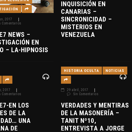
INQUISICIÓN EN
TIGACIÓN
CANARIAS –
SINCRONICIDAD –
yo, 2017
|
n Comentarios
MISTERIOS EN
VENEZUELA
E7 NEWS –
STIGACIÓN EN
O – LA-HIPNOSIS
HISTORIA OCULTA
NOTICIAS
o, 2017
|
29 abril, 2017
|
n Comentarios
Sin Comentarios
E7-EN LOS
VERDADES Y MENTIRAS
ES DE LA
DE LA MASONERÍA –
IDAD… UNA
TANIT Nº10,
NA DE
ENTREVISTA A JORGE