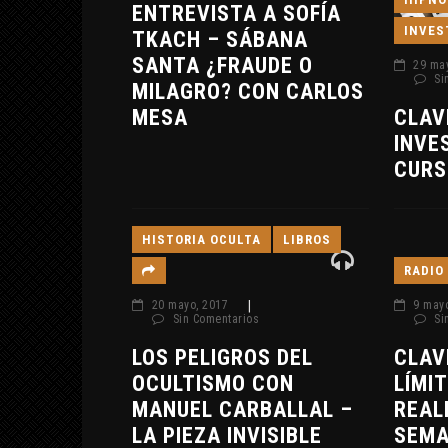
ENTREVISTA A SOFÍA
INVES
TKACH – SÁBANA
SANTA ¿FRAUDE O
29 ma
Si
MILAGRO? CON CARLOS
MESA
CLAV
INVE
CURS
HISTORIA OCULTA
LIBROS
RADIO
20 mayo, 2017
|
9 may
Sin Comentarios
Si
LOS PELIGROS DEL
CLAV
OCULTISMO CON
LÍMIT
MANUEL CARBALLAL –
REAL
LA PIEZA INVISIBLE
SEMA