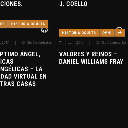
CIONES.
J. COELLO
ES
HISTORIA OCULTA
HISTORIA OCULTA
OVNI
l, 2017
|
Sin Comentarios
1 abril, 2017
|
Sin Comentarios
ÉPTIMO ÁNGEL,
VALORES Y REINOS –
ICAS
DANIEL WILLIAMS FRAY
NGÉLICAS – LA
IDAD VIRTUAL EN
TRAS CASAS