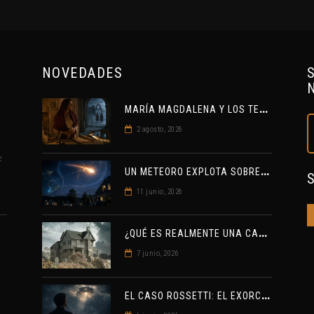
NOVEDADES
M
ARÍA MAGDALENA Y LOS TEMPLARIOS: ENTRE LA HISTORIA Y EL MISTERIO
2 agosto, 2026
e
U
N METEORO EXPLOTA SOBRE ESTADOS UNIDOS Y ABRE LA PISTA DE POLAR-IM, UN POSIBLE VISITANTE INTERESTELAR
11 junio, 2026
¿
QUÉ ES REALMENTE UNA CASA ENCANTADA?
7 junio, 2026
E
L CASO ROSSETTI: EL EXORCISTA RELEVADO POR VINCULAR OVNIS Y DEMONIOS