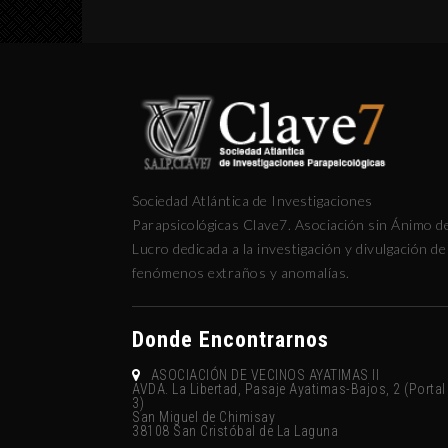
Sociedad Atlántica de Investigaciones
Parapsicológicas Clave7. Asociación sin Ánimo d
Lucro dedicada a la investigación y divulgación de
fenómenos extraños y anomalías.
Donde Encontrarnos
ASOCIACIÓN DE VECINOS AYATIMAS II
AVDA. La Libertad, Pasaje Ayatimas-Bajos, 2 (Portal
3)
San Miguel de Chimisay
38108 San Cristóbal de La Laguna