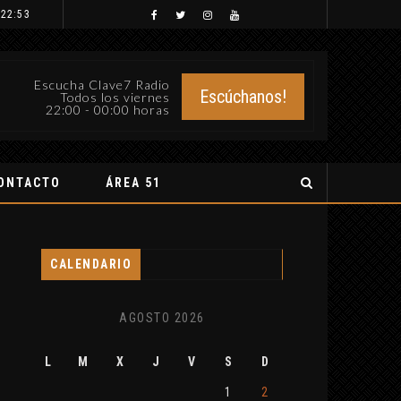
 22:53
Escucha Clave7 Radio
Escúchanos!
Todos los viernes
22:00 - 00:00 horas
ONTACTO
ÁREA 51
CALENDARIO
AGOSTO 2026
L
M
X
J
V
S
D
1
2