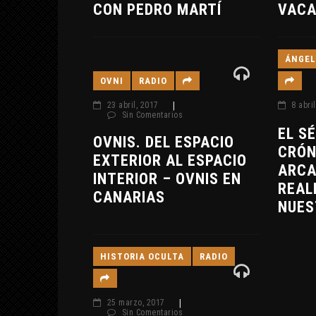
CON PEDRO MARTÍ
VACA
ÁNGEL
OVNI
RADIO
23 abril, 2017
|
8 abri
Sin Comentarios
EL S
OVNIS. DEL ESPACIO
CRÓN
EXTERIOR AL ESPACIO
ARCA
INTERIOR – OVNIS EN
REAL
CANARIAS
NUES
HISTORIA OCULTA
RADIO
25 marzo, 2017
|
Sin Comentarios