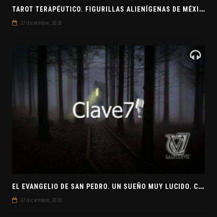
T
AROT TERAPÉUTICO. FIGURILLAS ALIENÍGENAS DE MÉXICO. EL SECRETO DE LAS RELACIONES. EVANGELIO DE JUDAS
27 diciembre, 2020
E
L EVANGELIO DE SAN PEDRO. UN SUEÑO MUY LUCIDO. CLAVE7 NEWS ¿PREPARADOS PARA UNA VISITA EXTRATERRESTRE?
27 diciembre, 2020