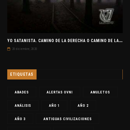
Y
O SATANISTA. CAMINO DE LA DERECHA O CAMINO DE LA IZQUIERDA. CLAVE7 NEWS
20 diciembre, 2020
ETIQUETAS
ABADES
ALERTAS OVNI
AMULETOS
ANÁLISIS
AÑO 1
AÑO 2
AÑO 3
ANTIGUAS CIVILIZACIONES