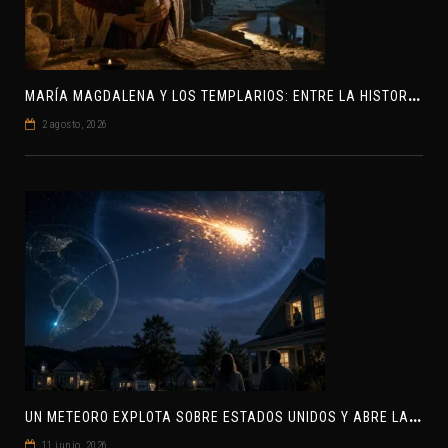
M
ARÍA MAGDALENA Y LOS TEMPLARIOS: ENTRE LA HISTORIA Y EL MISTERIO
2 agosto, 2026
U
N METEORO EXPLOTA SOBRE ESTADOS UNIDOS Y ABRE LA PISTA DE POLAR-IM, UN POSIBLE VISITANTE INTERESTELAR
11 junio, 2026