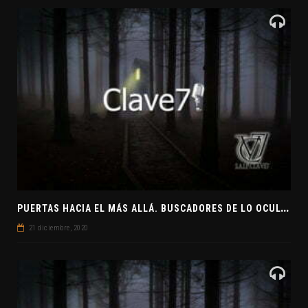
P
UERTAS HACIA EL MÁS ALLÁ. BUSCADORES DE LO OCULTO. EL PENSAMIENTO ABSTRACTO. EVANGELIOS APÓCRIFOS
21 diciembre, 2020