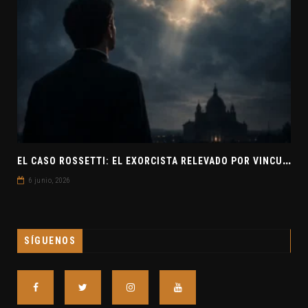
E
L CASO ROSSETTI: EL EXORCISTA RELEVADO POR VINCULAR OVNIS Y DEMONIOS
6 junio, 2026
SÍGUENOS