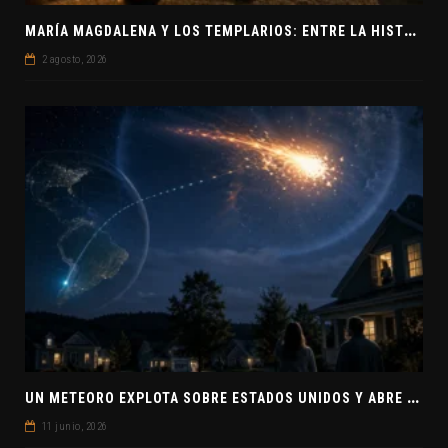
M
ARÍA MAGDALENA Y LOS TEMPLARIOS: ENTRE LA HISTORIA Y EL MISTERIO
2 agosto, 2026
U
N METEORO EXPLOTA SOBRE ESTADOS UNIDOS Y ABRE LA PISTA DE POLAR-IM, UN POSIBLE VISITANTE INTERESTELAR
11 junio, 2026