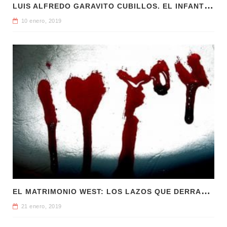
L
UIS ALFREDO GARAVITO CUBILLOS. EL INFANTICIDA DE COLOMBIA
10 enero, 2019
E
L MATRIMONIO WEST: LOS LAZOS QUE DERRAMARON SANGRE
21 enero, 2019