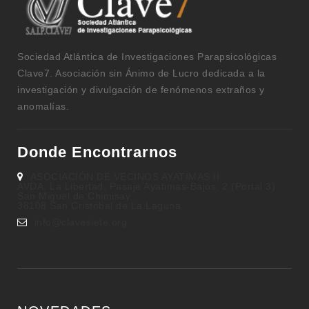
Sociedad Atlántica de Investigaciones Parapsicológicas
Clave7. Asociación sin Ánimo de Lucro dedicada a la
investigación y divulgación de fenómenos extraños y
anomalías.
Donde Encontrarnos
ASOCIACIÓN DE VECINOS AYATIMAS II
AVDA. La Libertad, Pasaje Ayatimas-Bajos, 2 (Portal 3)
San Miguel de Chimisay
38108 San Cristóbal de La Laguna
gro.eteisevalc@ofni