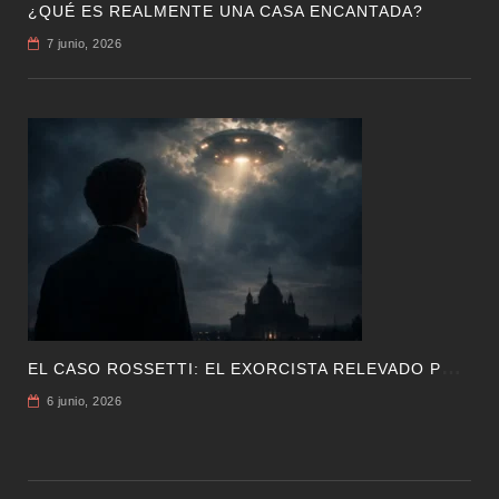
¿QUÉ ES REALMENTE UNA CASA ENCANTADA?
7 junio, 2026
E
L CASO ROSSETTI: EL EXORCISTA RELEVADO POR VINCULAR OVNIS Y DEMONIOS
6 junio, 2026