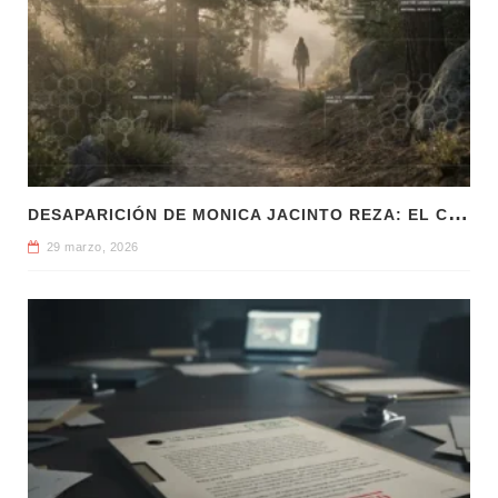
D
ESAPARICIÓN DE MONICA JACINTO REZA: EL CASO SIGUE SIN RESPUESTAS
29 marzo, 2026