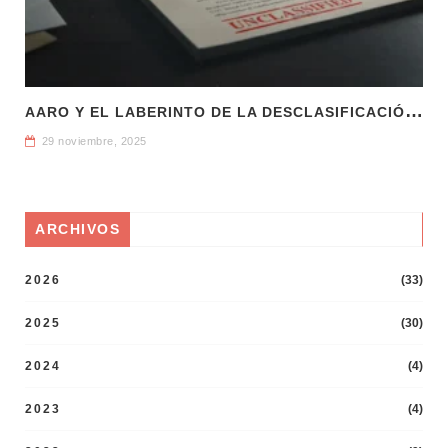
A
ARO Y EL LABERINTO DE LA DESCLASIFICACIÓN: CÓMO DECIDE EL PENTÁGONO QUÉ SABEMOS SOBRE LOS UAP
29 noviembre, 2025
ARCHIVOS
2026
(33)
2025
(30)
2024
(4)
2023
(4)