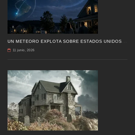
U
N METEORO EXPLOTA SOBRE ESTADOS UNIDOS Y ABRE LA PISTA DE POLAR-IM, UN POSIBLE VISITANTE INTERESTELAR
11 junio, 2026