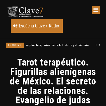
Escúcha Clave7 Radio!
LO ÚLTIMO
Un meteoro explota sobre Estados Unidos y abre la pista de P
Tarot terapéutico.
Figurillas alienígenas
de México. El secreto
de las relaciones.
Evangelio de judas