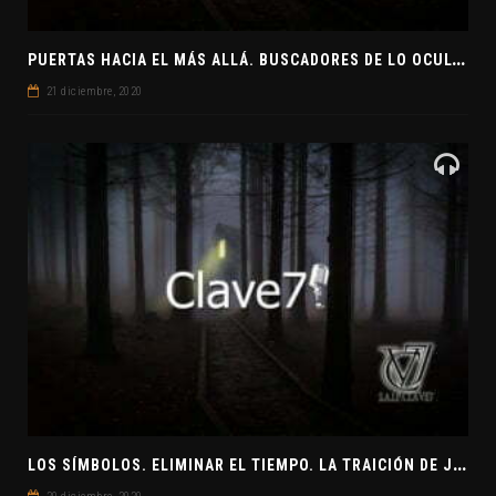
P
UERTAS HACIA EL MÁS ALLÁ. BUSCADORES DE LO OCULTO. EL PENSAMIENTO ABSTRACTO. EVANGELIOS APÓCRIFOS
21 diciembre, 2020
L
OS SÍMBOLOS. ELIMINAR EL TIEMPO. LA TRAICIÓN DE JUDAS