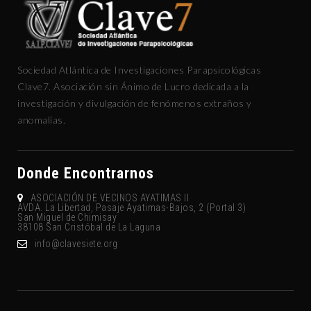
Sociedad Atlántica de Investigaciones Parapsicológicas
Clave7. Asociación sin Ánimo de Lucro dedicada a la
investigación y divulgación de fenómenos extraños y
anomalías.
Donde Encontrarnos
ASOCIACIÓN DE VECINOS AYATIMAS II
AVDA. La Libertad, Pasaje Ayatimas-Bajos, 2 (Portal 3)
San Miguel de Chimisay
38108 San Cristóbal de La Laguna
gro.eteisevalc@ofni