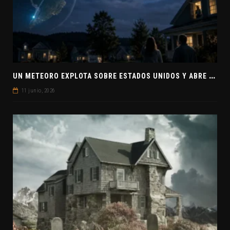
U
N METEORO EXPLOTA SOBRE ESTADOS UNIDOS Y ABRE LA PISTA DE POLAR-IM, UN POSIBLE VISITANTE INTERESTELAR
11 junio, 2026