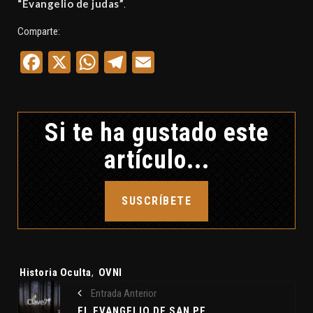
“Evangelio de judas”
.
Comparte:
Facebook
X
WhatsApp
Telegram
Email
Si te ha gustado este
artículo...
SUSCRÍBETE
Etiquetas:
Historia Oculta
,
OVNI
Entrada Anterior
EL EVANGELIO DE SAN PEDRO. UN SUEÑO MUY LUCIDO. CLAVE7 NEWS ¿PREPARADOS PARA UNA VISITA EXTRATERRESTRE?