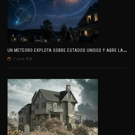
U
N METEORO EXPLOTA SOBRE ESTADOS UNIDOS Y ABRE LA PISTA DE POLAR-IM, UN POSIBLE VISITANTE INTERESTELAR
11 junio, 2026