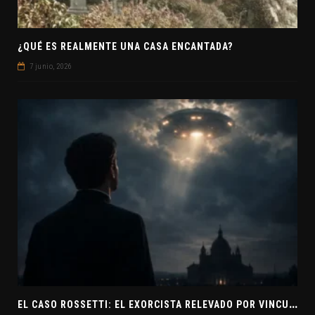
¿QUÉ ES REALMENTE UNA CASA ENCANTADA?
7 junio, 2026
E
L CASO ROSSETTI: EL EXORCISTA RELEVADO POR VINCULAR OVNIS Y DEMONIOS