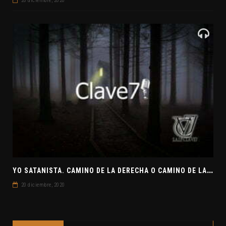
20 diciembre, 2020
Y
O SATANISTA. CAMINO DE LA DERECHA O CAMINO DE LA IZQUIERDA. CLAVE7 NEWS
20 diciembre, 2020