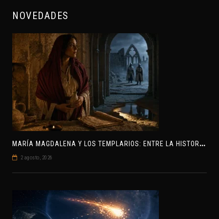
NOVEDADES
M
ARÍA MAGDALENA Y LOS TEMPLARIOS: ENTRE LA HISTORIA Y EL MISTERIO
2 agosto, 2026