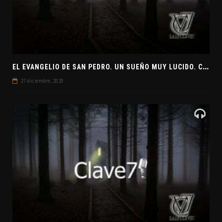
E
L EVANGELIO DE SAN PEDRO. UN SUEÑO MUY LUCIDO. CLAVE7 NEWS ¿PREPARADOS PARA UNA VISITA EXTRATERRESTRE?
27 diciembre, 2020