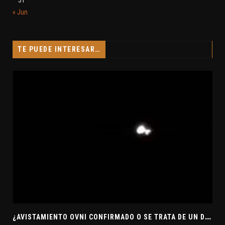
« Jun
TE PUEDE INTERESAR…
¿
AVISTAMIENTO OVNI CONFIRMADO O SE TRATA DE UN DRONE? INVESTIGA EL MUFON