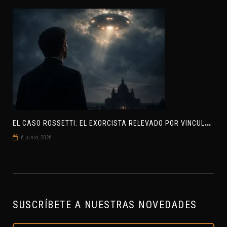
E
L CASO ROSSETTI: EL EXORCISTA RELEVADO POR VINCULAR OVNIS Y DEMONIOS
6 junio, 2026
SUSCRÍBETE A NUESTRAS NOVEDADES