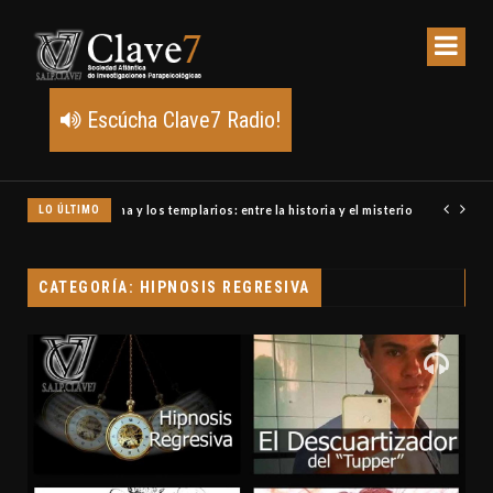
Escúcha Clave7 Radio!
LO ÚLTIMO
Un meteoro explota sobre Estados Unidos y abre la pista de P
CATEGORÍA: HIPNOSIS REGRESIVA