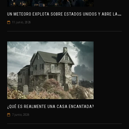
U
N METEORO EXPLOTA SOBRE ESTADOS UNIDOS Y ABRE LA PISTA DE POLAR-IM, UN POSIBLE VISITANTE INTERESTELAR
11 junio, 2026
¿QUÉ ES REALMENTE UNA CASA ENCANTADA?
7 junio, 2026