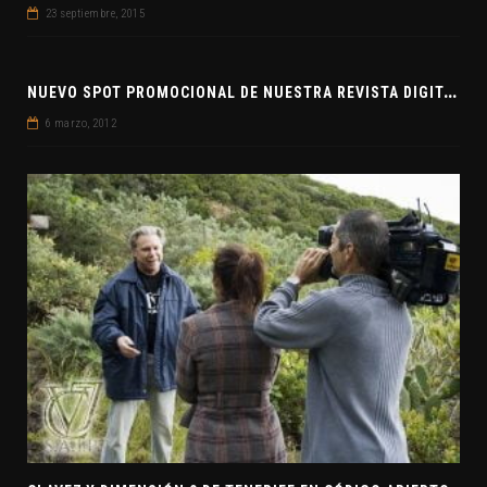
23 septiembre, 2015
N
UEVO SPOT PROMOCIONAL DE NUESTRA REVISTA DIGITAL CLAVE7
6 marzo, 2012