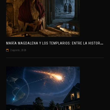
M
ARÍA MAGDALENA Y LOS TEMPLARIOS: ENTRE LA HISTORIA Y EL MISTERIO
2 agosto, 2026