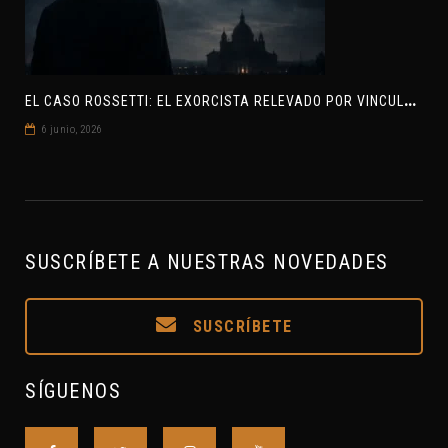
E
L CASO ROSSETTI: EL EXORCISTA RELEVADO POR VINCULAR OVNIS Y DEMONIOS
6 junio, 2026
SUSCRÍBETE A NUESTRAS NOVEDADES
SUSCRÍBETE
SÍGUENOS