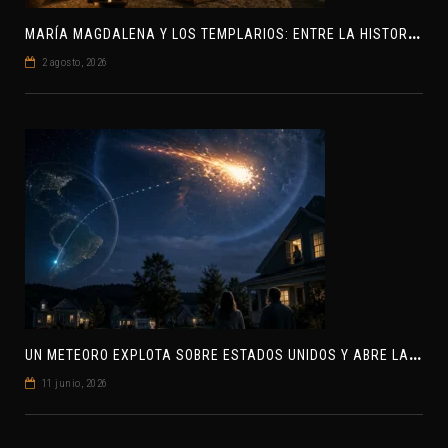
M
ARÍA MAGDALENA Y LOS TEMPLARIOS: ENTRE LA HISTORIA Y EL MISTERIO
2 agosto, 2026
U
N METEORO EXPLOTA SOBRE ESTADOS UNIDOS Y ABRE LA PISTA DE POLAR-IM, UN POSIBLE VISITANTE INTERESTELAR
11 junio, 2026