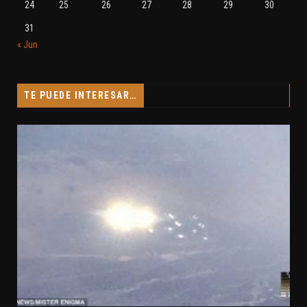
24
25
26
27
28
29
30
31
« Jun
TE PUEDE INTERESAR…