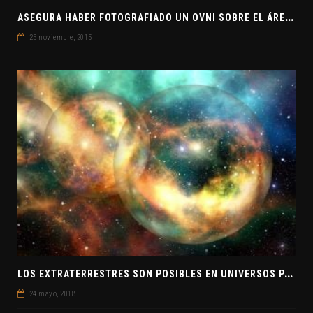
A
SEGURA HABER FOTOGRAFIADO UN OVNI SOBRE EL ÁREA 51
25 noviembre, 2015
L
OS EXTRATERRESTRES SON POSIBLES EN UNIVERSOS PARALELOS
24 mayo, 2018