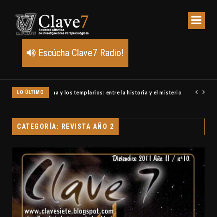
Escúcha Clave7 Radio!
LO ÚLTIMO
Un meteoro explota sobre Estados Unidos y abre la pista de P
CATEGORÍA: REVISTA AÑO 2