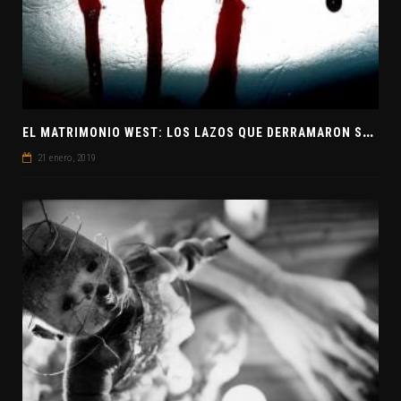
E
L MATRIMONIO WEST: LOS LAZOS QUE DERRAMARON SANGRE
21 enero, 2019