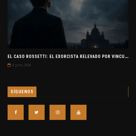
E
L CASO ROSSETTI: EL EXORCISTA RELEVADO POR VINCULAR OVNIS Y DEMONIOS
6 junio, 2026
SÍGUENOS