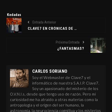
Etiquetas:
Kedadas
Entrada Anterior
CLAVE7 EN CRÓNICAS DE SAN BORONDÓN
Próxima Entrada
¿FANTASMAS?
CARLOS SORIANO
Soy el Webmaster de Clave7 y el
informático de nuestra S.A.I.P. Clave7.
Soy un apasionado del misterio de los
O.V.N.I.s, desde que tengo uso de razón. Pero mi
curiosidad me ha atraído a otras materias como la
antropología y el origen del ser humano, la
astronomía, la neurociencia cognitiva y los misterios