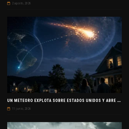
2 agosto, 2026
U
N METEORO EXPLOTA SOBRE ESTADOS UNIDOS Y ABRE LA PISTA DE POLAR-IM, UN POSIBLE VISITANTE INTERESTELAR
11 junio, 2026