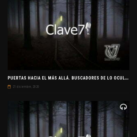
P
UERTAS HACIA EL MÁS ALLÁ. BUSCADORES DE LO OCULTO. EL PENSAMIENTO ABSTRACTO. EVANGELIOS APÓCRIFOS
21 diciembre, 2020