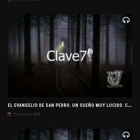
E
L EVANGELIO DE SAN PEDRO. UN SUEÑO MUY LUCIDO. CLAVE7 NEWS ¿PREPARADOS PARA UNA VISITA EXTRATERRESTRE?
27 diciembre, 2020