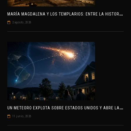
M
ARÍA MAGDALENA Y LOS TEMPLARIOS: ENTRE LA HISTORIA Y EL MISTERIO
2 agosto, 2026
U
N METEORO EXPLOTA SOBRE ESTADOS UNIDOS Y ABRE LA PISTA DE POLAR-IM, UN POSIBLE VISITANTE INTERESTELAR
11 junio, 2026