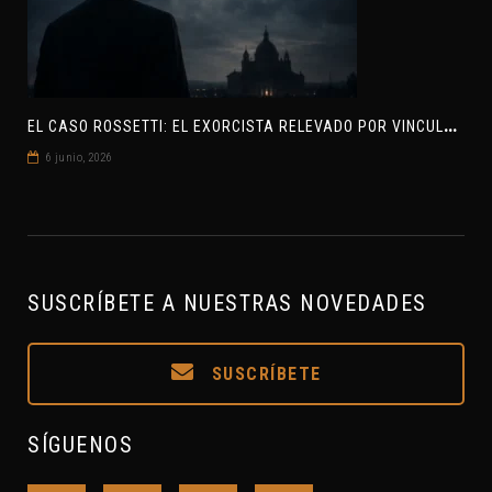
E
L CASO ROSSETTI: EL EXORCISTA RELEVADO POR VINCULAR OVNIS Y DEMONIOS
6 junio, 2026
SUSCRÍBETE A NUESTRAS NOVEDADES
SUSCRÍBETE
SÍGUENOS