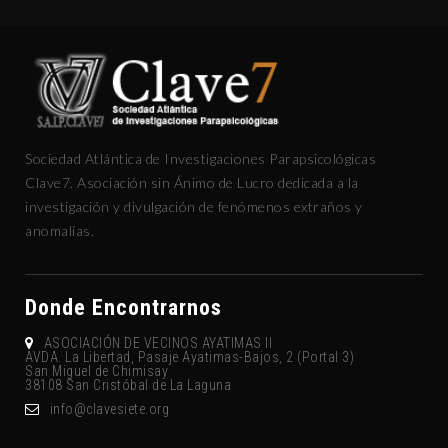
Sociedad Atlántica de Investigaciones Parapsicológicas
Clave7. Asociación sin Ánimo de Lucro dedicada a la
investigación y divulgación de fenómenos extraños y
anomalías.
Donde Encontrarnos
ASOCIACIÓN DE VECINOS AYATIMAS II
AVDA. La Libertad, Pasaje Ayatimas-Bajos, 2 (Portal 3)
San Miguel de Chimisay
38108 San Cristóbal de La Laguna
gro.eteisevalc@ofni