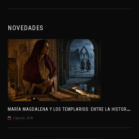
NOVEDADES
M
ARÍA MAGDALENA Y LOS TEMPLARIOS: ENTRE LA HISTORIA Y EL MISTERIO
2 agosto, 2026