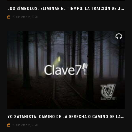
L
OS SÍMBOLOS. ELIMINAR EL TIEMPO. LA TRAICIÓN DE JUDAS
20 diciembre, 2020
Y
O SATANISTA. CAMINO DE LA DERECHA O CAMINO DE LA IZQUIERDA. CLAVE7 NEWS
20 diciembre, 2020