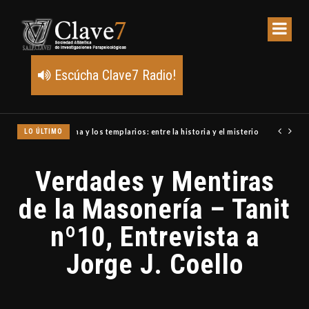
Escúcha Clave7 Radio!
LO ÚLTIMO
Un meteoro explota sobre Estados Unidos y abre la pista de P
Verdades y Mentiras
de la Masonería – Tanit
nº10, Entrevista a
Jorge J. Coello