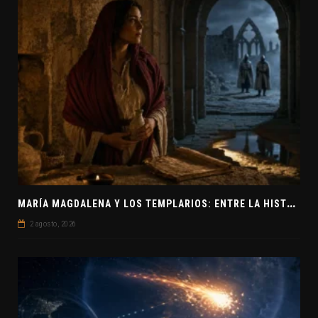
M
ARÍA MAGDALENA Y LOS TEMPLARIOS: ENTRE LA HISTORIA Y EL MISTERIO
2 agosto, 2026