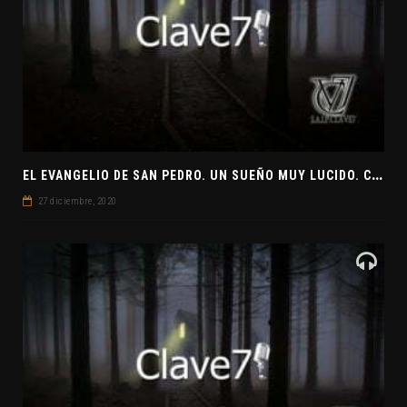
E
L EVANGELIO DE SAN PEDRO. UN SUEÑO MUY LUCIDO. CLAVE7 NEWS ¿PREPARADOS PARA UNA VISITA EXTRATERRESTRE?
27 diciembre, 2020