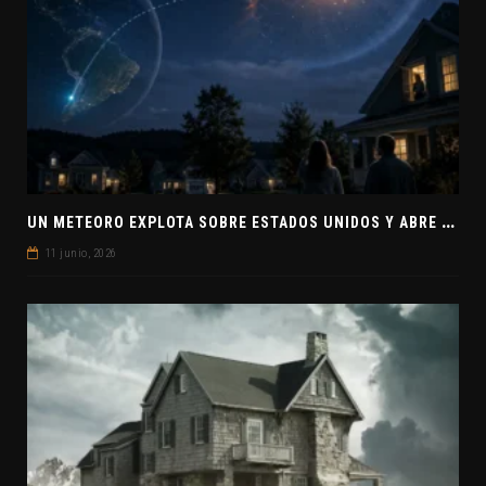
U
N METEORO EXPLOTA SOBRE ESTADOS UNIDOS Y ABRE LA PISTA DE POLAR-IM, UN POSIBLE VISITANTE INTERESTELAR
11 junio, 2026