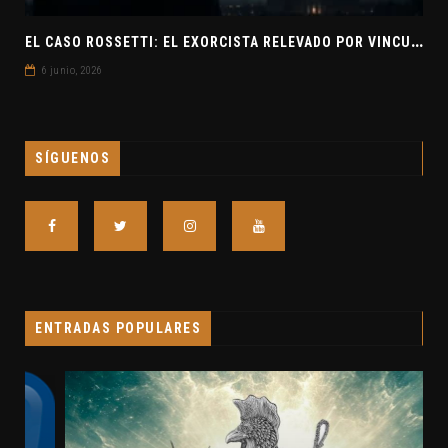
E
L CASO ROSSETTI: EL EXORCISTA RELEVADO POR VINCULAR OVNIS Y DEMONIOS
6 junio, 2026
SÍGUENOS
ENTRADAS POPULARES