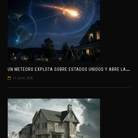
U
N METEORO EXPLOTA SOBRE ESTADOS UNIDOS Y ABRE LA PISTA DE POLAR-IM, UN POSIBLE VISITANTE INTERESTELAR
11 junio, 2026