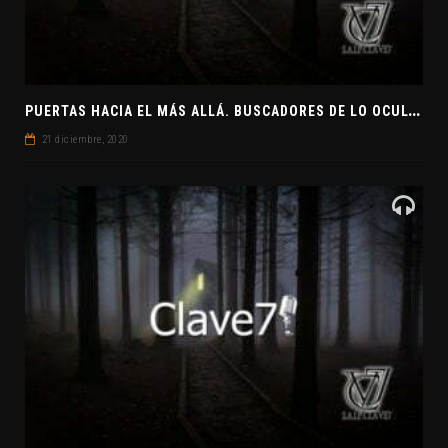
P
UERTAS HACIA EL MÁS ALLÁ. BUSCADORES DE LO OCULTO. EL PENSAMIENTO ABSTRACTO. EVANGELIOS APÓCRIFOS
21 diciembre, 2020