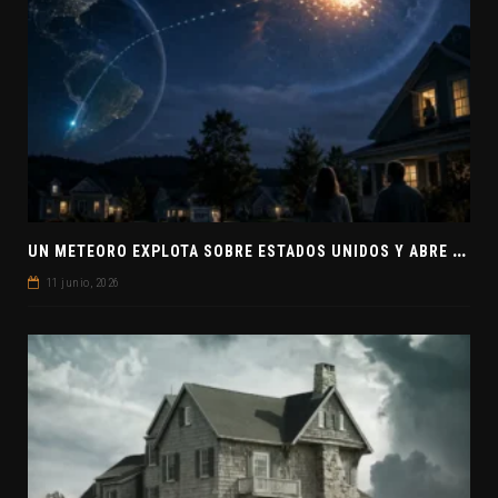
U
N METEORO EXPLOTA SOBRE ESTADOS UNIDOS Y ABRE LA PISTA DE POLAR-IM, UN POSIBLE VISITANTE INTERESTELAR
11 junio, 2026