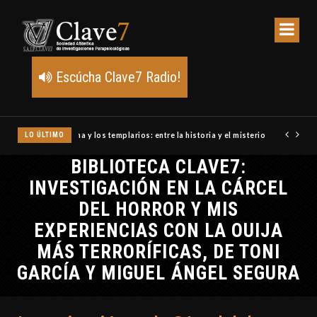
Escúcha Clave7 Radio!
LO ÚLTIMO
Un meteoro explota sobre Estados Unidos y abre la pista de P
BIBLIOTECA CLAVE7:
INVESTIGACIÓN EN LA CÁRCEL
DEL HORROR Y MIS
EXPERIENCIAS CON LA OUIJA
MÁS TERRORÍFICAS, DE TONI
GARCÍA Y MIGUEL ÁNGEL SEGURA