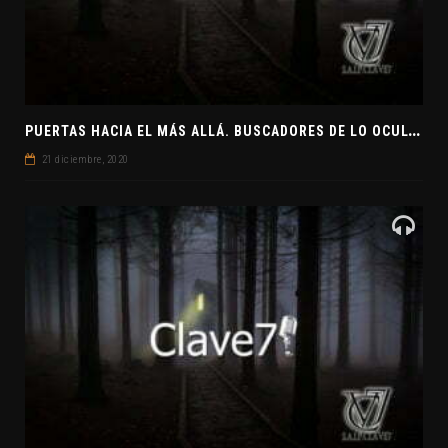
P
UERTAS HACIA EL MÁS ALLÁ. BUSCADORES DE LO OCULTO. EL PENSAMIENTO ABSTRACTO. EVANGELIOS APÓCRIFOS
21 diciembre, 2020