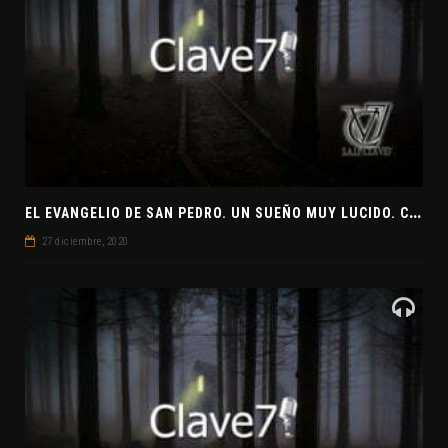
E
L EVANGELIO DE SAN PEDRO. UN SUEÑO MUY LUCIDO. CLAVE7 NEWS ¿PREPARADOS PARA UNA VISITA EXTRATERRESTRE?
27 diciembre, 2020