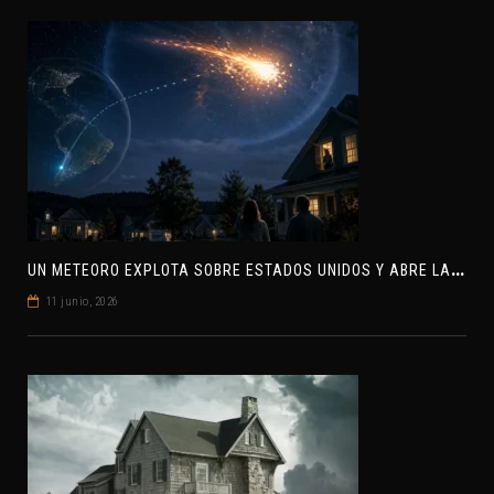
U
N METEORO EXPLOTA SOBRE ESTADOS UNIDOS Y ABRE LA PISTA DE POLAR-IM, UN POSIBLE VISITANTE INTERESTELAR
11 junio, 2026