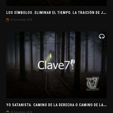
L
OS SÍMBOLOS. ELIMINAR EL TIEMPO. LA TRAICIÓN DE JUDAS
20 diciembre, 2020
Y
O SATANISTA. CAMINO DE LA DERECHA O CAMINO DE LA IZQUIERDA. CLAVE7 NEWS
20 diciembre, 2020