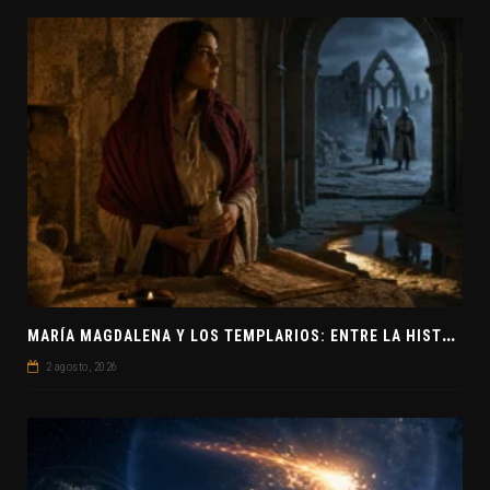
M
ARÍA MAGDALENA Y LOS TEMPLARIOS: ENTRE LA HISTORIA Y EL MISTERIO
2 agosto, 2026