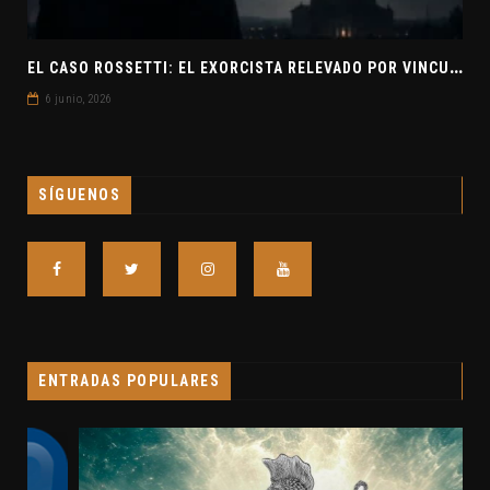
E
L CASO ROSSETTI: EL EXORCISTA RELEVADO POR VINCULAR OVNIS Y DEMONIOS
6 junio, 2026
SÍGUENOS
ENTRADAS POPULARES