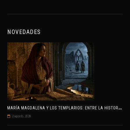
NOVEDADES
M
ARÍA MAGDALENA Y LOS TEMPLARIOS: ENTRE LA HISTORIA Y EL MISTERIO
2 agosto, 2026