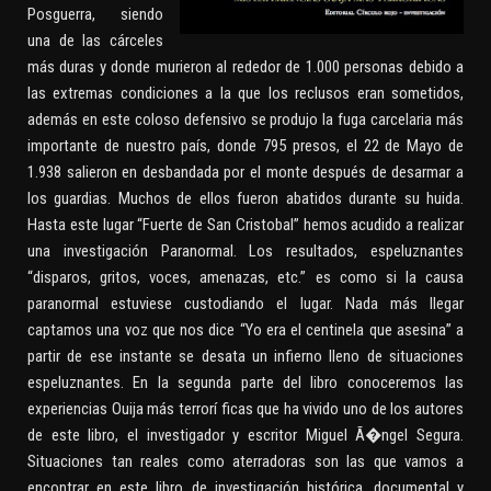
Posguerra, siendo
una de las cárceles
más duras y donde murieron al rededor de 1.000 personas debido a
las extremas condiciones a la que los reclusos eran sometidos,
además en este coloso defensivo se produjo la fuga carcelaria más
importante de nuestro país, donde 795 presos, el 22 de Mayo de
1.938 salieron en desbandada por el monte después de desarmar a
los guardias. Muchos de ellos fueron abatidos durante su huida.
Hasta este lugar “Fuerte de San Cristobal” hemos acudido a realizar
una investigación Paranormal. Los resultados, espeluznantes
“disparos, gritos, voces, amenazas, etc.” es como si la causa
paranormal estuviese custodiando el lugar. Nada más llegar
captamos una voz que nos dice “Yo era el centinela que asesina” a
partir de ese instante se desata un infierno lleno de situaciones
espeluznantes. En la segunda parte del libro conoceremos las
experiencias Ouija más terrorí ficas que ha vivido uno de los autores
de este libro, el investigador y escritor Miguel Ã�ngel Segura.
Situaciones tan reales como aterradoras son las que vamos a
encontrar en este libro de investigación histórica, documental y