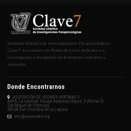
Sociedad Atlántica de Investigaciones Parapsicológicas
Clave7. Asociación sin Ánimo de Lucro dedicada a la
investigación y divulgación de fenómenos extraños y
anomalías.
Donde Encontrarnos
ASOCIACIÓN DE VECINOS AYATIMAS II
AVDA. La Libertad, Pasaje Ayatimas-Bajos, 2 (Portal 3)
San Miguel de Chimisay
38108 San Cristóbal de La Laguna
gro.eteisevalc@ofni