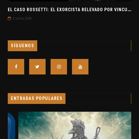
E
L CASO ROSSETTI: EL EXORCISTA RELEVADO POR VINCULAR OVNIS Y DEMONIOS
6 junio, 2026
SÍGUENOS
ENTRADAS POPULARES