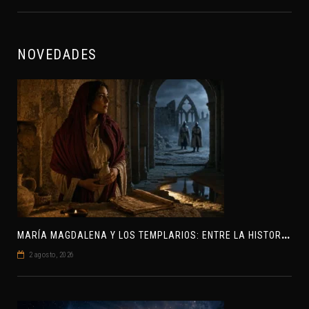
NOVEDADES
M
ARÍA MAGDALENA Y LOS TEMPLARIOS: ENTRE LA HISTORIA Y EL MISTERIO
2 agosto, 2026