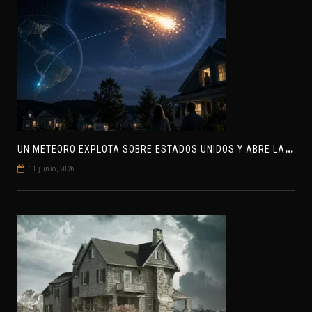
U
N METEORO EXPLOTA SOBRE ESTADOS UNIDOS Y ABRE LA PISTA DE POLAR-IM, UN POSIBLE VISITANTE INTERESTELAR
11 junio, 2026