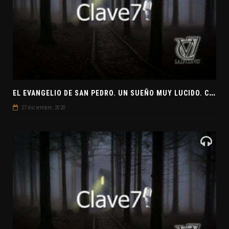
E
L EVANGELIO DE SAN PEDRO. UN SUEÑO MUY LUCIDO. CLAVE7 NEWS ¿PREPARADOS PARA UNA VISITA EXTRATERRESTRE?
27 diciembre, 2020