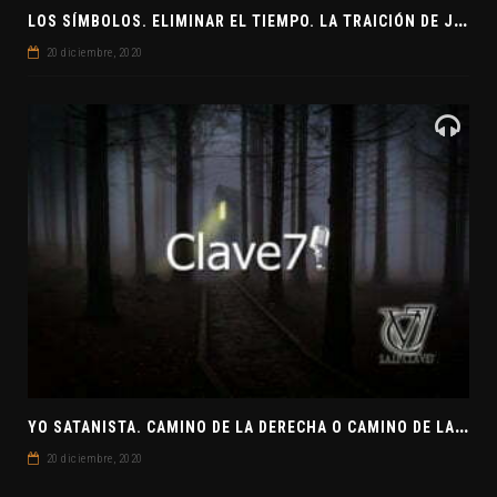
L
OS SÍMBOLOS. ELIMINAR EL TIEMPO. LA TRAICIÓN DE JUDAS
20 diciembre, 2020
Y
O SATANISTA. CAMINO DE LA DERECHA O CAMINO DE LA IZQUIERDA. CLAVE7 NEWS
20 diciembre, 2020