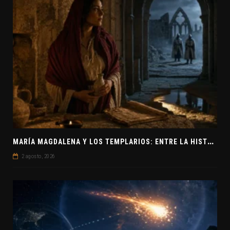
M
ARÍA MAGDALENA Y LOS TEMPLARIOS: ENTRE LA HISTORIA Y EL MISTERIO
2 agosto, 2026