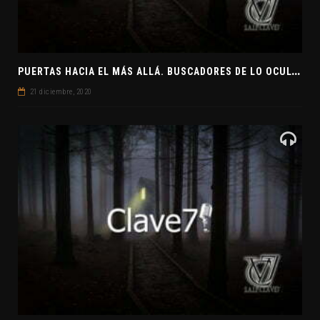
P
UERTAS HACIA EL MÁS ALLÁ. BUSCADORES DE LO OCULTO. EL PENSAMIENTO ABSTRACTO. EVANGELIOS APÓCRIFOS
21 diciembre, 2020