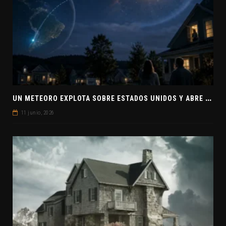
U
N METEORO EXPLOTA SOBRE ESTADOS UNIDOS Y ABRE LA PISTA DE POLAR-IM, UN POSIBLE VISITANTE INTERESTELAR
11 junio, 2026