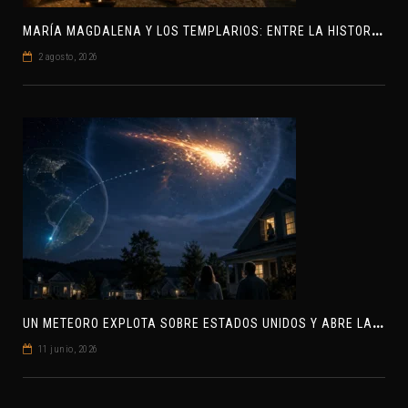
M
ARÍA MAGDALENA Y LOS TEMPLARIOS: ENTRE LA HISTORIA Y EL MISTERIO
2 agosto, 2026
U
N METEORO EXPLOTA SOBRE ESTADOS UNIDOS Y ABRE LA PISTA DE POLAR-IM, UN POSIBLE VISITANTE INTERESTELAR
11 junio, 2026