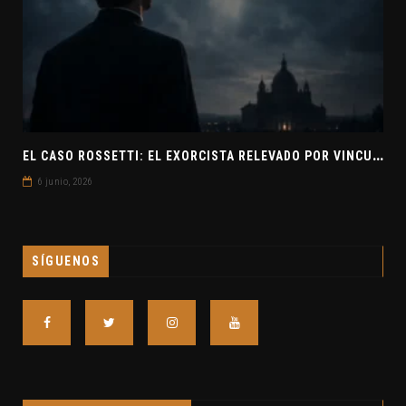
E
L CASO ROSSETTI: EL EXORCISTA RELEVADO POR VINCULAR OVNIS Y DEMONIOS
6 junio, 2026
SÍGUENOS