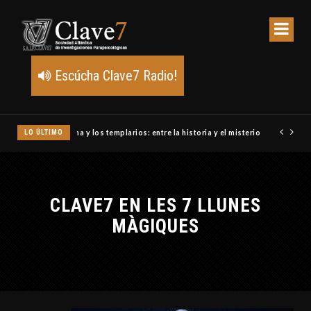
Escúcha Clave7 Radio!
LO ÚLTIMO
Un meteoro explota sobre Estados Unidos y abre la pista de P
CLAVE7 EN LES 7 LLUNES
MÀGIQUES