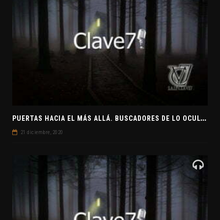
P
UERTAS HACIA EL MÁS ALLÁ. BUSCADORES DE LO OCULTO. EL PENSAMIENTO ABSTRACTO. EVANGELIOS APÓCRIFOS
21 diciembre, 2020