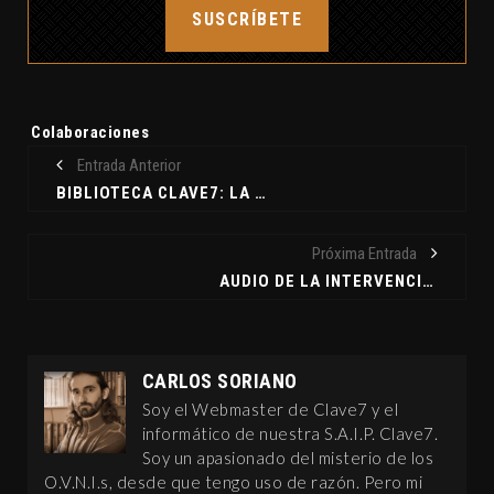
SUSCRÍBETE
Etiquetas:
Colaboraciones
Entrada Anterior
BIBLIOTECA CLAVE7: LA SANGRE DEL INMORTAL, DE JOSÉ LUIS GIMÉNEZ
Próxima Entrada
AUDIO DE LA INTERVENCIÓN DE CLAVE7 EN LES SET LLUNES MÁGUIQUES
CARLOS SORIANO
Soy el Webmaster de Clave7 y el
informático de nuestra S.A.I.P. Clave7.
Soy un apasionado del misterio de los
O.V.N.I.s, desde que tengo uso de razón. Pero mi