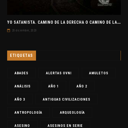
Y
O SATANISTA. CAMINO DE LA DERECHA O CAMINO DE LA IZQUIERDA. CLAVE7 NEWS
20 diciembre, 2020
ETIQUETAS
ABADES
ALERTAS OVNI
AMULETOS
ANÁLISIS
AÑO 1
AÑO 2
AÑO 3
ANTIGUAS CIVILIZACIONES
ANTROPOLOGÍA
ARQUEOLOGÍA