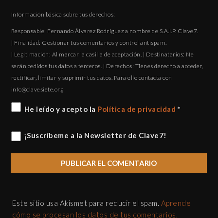
Guarda mi nombre, correo electrónico y web en este
navegador para la próxima vez que comente.
Información básica sobre tus derechos:
Responsable: Fernando Álvarez Rodríguez a nombre de S.A.I.P. Clave7.
| Finalidad: Gestionar tus comentarios y control antispam.
| Legitimación: Al marcar la casilla de aceptación. | Destinatarios: Ne
serán cedidos tus datos a terceros. | Derechos: Tienes derecho a acceder,
rectificar, limitar y suprimir tus datos. Para ello contacta con
gro.eteisevalc@ofni
He leído y acepto la
Política de privacidad
*
¡Suscríbeme a la Newsletter de Clave7!