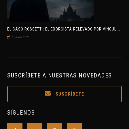
E
L CASO ROSSETTI: EL EXORCISTA RELEVADO POR VINCULAR OVNIS Y DEMONIOS
6 junio, 2026
SUSCRÍBETE A NUESTRAS NOVEDADES
SUSCRÍBETE
SÍGUENOS