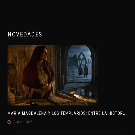
NOVEDADES
M
ARÍA MAGDALENA Y LOS TEMPLARIOS: ENTRE LA HISTORIA Y EL MISTERIO
2 agosto, 2026