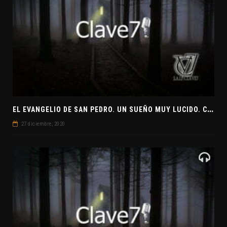
E
L EVANGELIO DE SAN PEDRO. UN SUEÑO MUY LUCIDO. CLAVE7 NEWS ¿PREPARADOS PARA UNA VISITA EXTRATERRESTRE?
27 diciembre, 2020