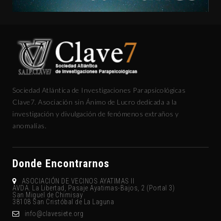
Sociedad Atlántica de Investigaciones Parapsicológicas
Clave7. Asociación sin Ánimo de Lucro dedicada a la
investigación y divulgación de fenómenos extraños y
anomalías.
Donde Encontrarnos
ASOCIACIÓN DE VECINOS AYATIMAS II
AVDA. La Libertad, Pasaje Ayatimas-Bajos, 2 (Portal 3)
San Miguel de Chimisay
38108 San Cristóbal de La Laguna
gro.eteisevalc@ofni