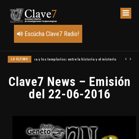
Escúcha Clave7 Radio!
LO ÚLTIMO
Un meteoro explota sobre Estados Unidos y abre la pista de P
Clave7 News – Emisión
del 22-06-2016