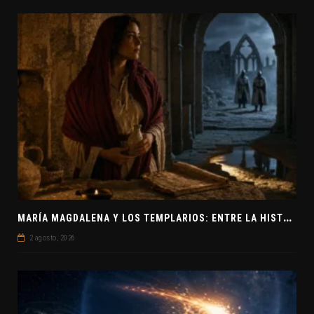
M
ARÍA MAGDALENA Y LOS TEMPLARIOS: ENTRE LA HISTORIA Y EL MISTERIO
2 agosto, 2026