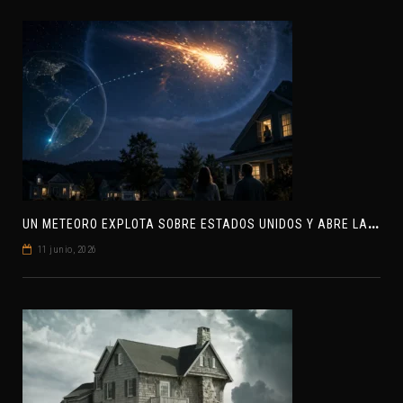
U
N METEORO EXPLOTA SOBRE ESTADOS UNIDOS Y ABRE LA PISTA DE POLAR-IM, UN POSIBLE VISITANTE INTERESTELAR
11 junio, 2026