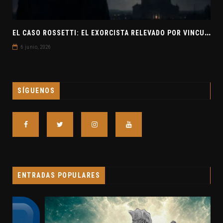
E
L CASO ROSSETTI: EL EXORCISTA RELEVADO POR VINCULAR OVNIS Y DEMONIOS
6 junio, 2026
SÍGUENOS
ENTRADAS POPULARES