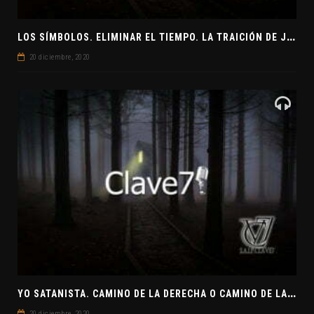
L
OS SÍMBOLOS. ELIMINAR EL TIEMPO. LA TRAICIÓN DE JUDAS
20 diciembre, 2020
Y
O SATANISTA. CAMINO DE LA DERECHA O CAMINO DE LA IZQUIERDA. CLAVE7 NEWS
20 diciembre, 2020