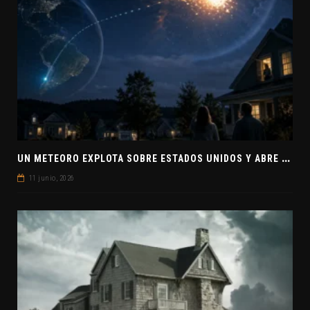
U
N METEORO EXPLOTA SOBRE ESTADOS UNIDOS Y ABRE LA PISTA DE POLAR-IM, UN POSIBLE VISITANTE INTERESTELAR
11 junio, 2026