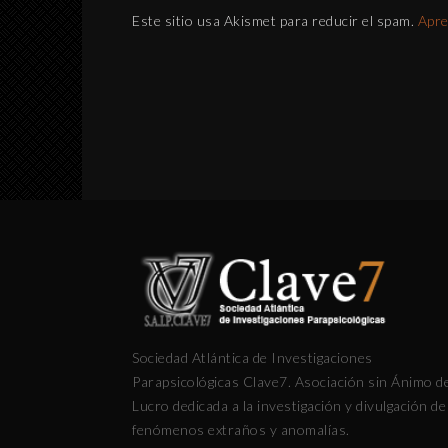
Este sitio usa Akismet para reducir el spam.
Apre
Sociedad Atlántica de Investigaciones
Parapsicológicas Clave7. Asociación sin Ánimo d
Lucro dedicada a la investigación y divulgación de
fenómenos extraños y anomalías.