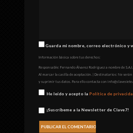
Guarda mi nombre, correo electrónico y 
Información básica sobre tus derechos:
Responsable: Fernando Álvarez Rodríguez a nombre de S.A.I.P
Al marcar la casilla de aceptación. | Destinatarios: Ne serán 
y suprimir tus datos. Para ello contacta con
gro.eteisevalc@
He leído y acepto la
Política de privacid
¡Suscríbeme a la Newsletter de Clave7!