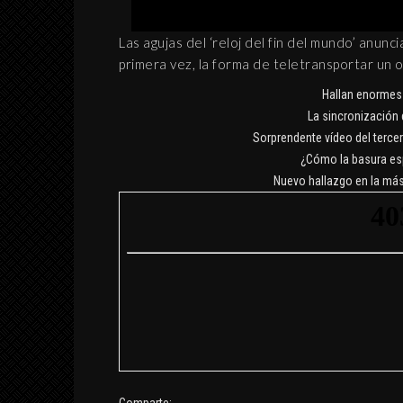
MUNDO APÓCRIFO
8 septiembre, 2019
Las agujas del ‘reloj del fin del mundo’ anunc
primera vez, la forma de teletransportar un 
Hallan enormes 
La sincronización
Sorprendente vídeo del tercer
¿Cómo la basura esp
Nuevo hallazgo en la más 