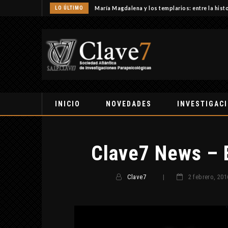
LO ÚLTIMO
María Magdalena y los templarios: entre la histo
INICIO
NOVEDADES
INVESTIGAC
Clave7 News – 
Clave7
|
2 febrero, 201