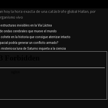
CRÓNICA NEGRA DTK
ian hoy la hora exacta de una catástrofe global Hallan, por
12 febrero, 2019
organismo vivo
estructuras invisibles en la Vía Láctea
 de ondas cerebrales que mueve el mundo
 cohete en la historia que consigue aterrizar intacto
acial podría generar un conflicto armado?
misteriosa luna de Saturno inquieta a la ciencia
EL AMULET
TETRAGRA
MUNDO APÓCRIF
30 diciembre, 2