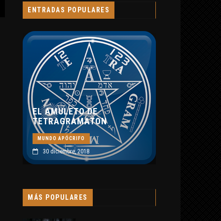
MUNDO APÓCRIFO
ENTRADAS POPULARES
8 septiembre, 2019
O DE
MATON
O
018
MÁS POPULARES