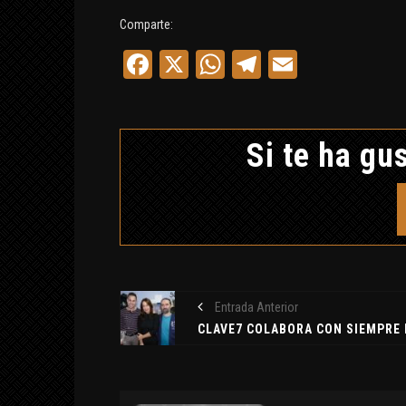
ABRAXAS SEGÚN
BLAVATSKY Y JUN
Comparte:
Facebook
X
WhatsApp
Telegram
Email
MUNDO APÓCRIFO
8 septiembre, 2019
Si te ha gus
Entrada Anterior