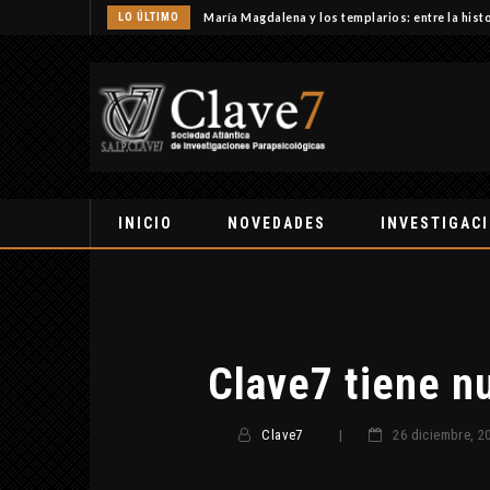
LO ÚLTIMO
María Magdalena y los templarios: entre la histo
INICIO
NOVEDADES
INVESTIGAC
Clave7 tiene n
Clave7
|
26 diciembre, 2