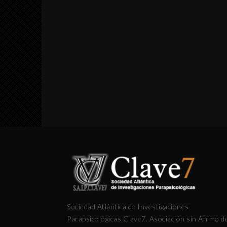
Sociedad Atlántica de Investigaciones
Parapsicológicas Clave7. Asociación sin Ánimo d