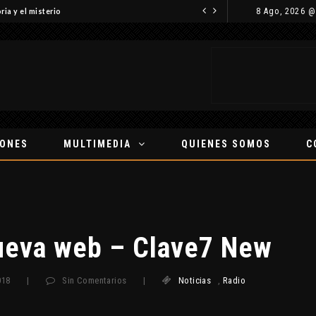
8 Ago, 2026 @
ria y el misterio
IONES
MULTIMEDIA
QUIENES SOMOS
C
ueva web – Clave7 New
018
|
Sin Comentarios
|
Noticias
,
Radio