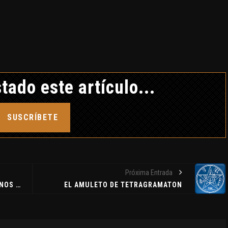
KLARA MAUEROVA: LA
G
CANÍBAL DE KUŘIM
CRÓNICA NEGRA DTK
12 febrero, 2019
tado este artículo...
SUSCRÍBETE
EL A
TETR
MUNDO
Próxima Entrada
30 di
CLAVE7 COLABORA CON SIEMPRE NOS QUEDARÁ PARÍS
EL AMULETO DE TETRAGRAMATON