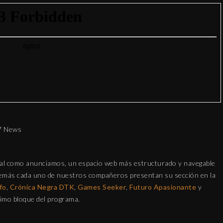
e7 News
Tal como anunciamos, un espacio web más estructurado y navegable
emás cada uno de nuestros compañeros presentan su sección en la
fo
,
Crónica Negra DTK
,
Games Seeker
,
Futuro Apasionante
y
timo bloque del programa.
DE