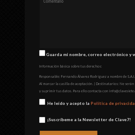
Guarda mi nombre, correo electrónico y 
Información básica sobre tus derechos:
Responsable: Fernando Álvarez Rodríguez a nombre de S.A.I.P
Al marcar la casilla de aceptación. | Destinatarios: Ne serán 
y suprimir tus datos. Para ello contacta con
gro.eteisevalc@
He leído y acepto la
Política de privacid
¡Suscríbeme a la Newsletter de Clave7!