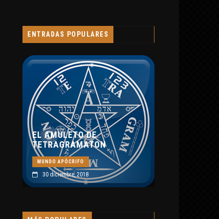
ABRAXAS SEGÚN
BLAVATSKY Y JUNG
MUNDO APÓCRIFO
ENTRADAS POPULARES
8 septiembre, 2019
MULETO DE
AGRAMATON
 APÓCRIFO
ciembre, 2018