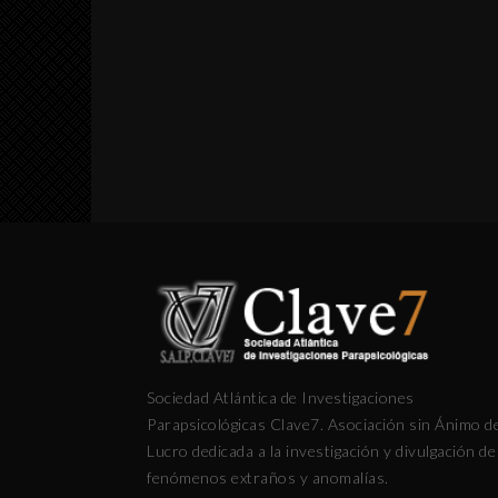
Sociedad Atlántica de Investigaciones
Parapsicológicas Clave7. Asociación sin Ánimo d
Lucro dedicada a la investigación y divulgación de
fenómenos extraños y anomalías.