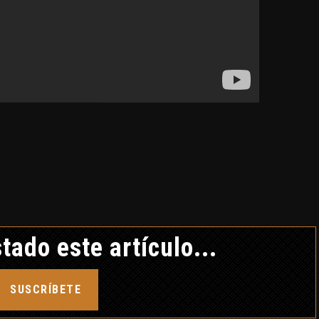
CRÓNICA NEGRA DTK
12 febrero, 2019
EL AMUL
TETRAG
MUNDO APÓ
30 diciemb
tado este artículo...
SUSCRÍBETE