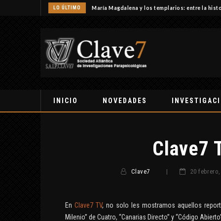
LO ÚLTIMO
María Magdalena y los templarios: entre la histo
INICIO
NOVEDADES
INVESTIGAC
Clave7 
Clave7
|
20 febrero,
En
Clave7 TV
, no solo les mostramos aquellos report
Milenio” de Cuatro, “Canarias Directo” y “Código Abierto