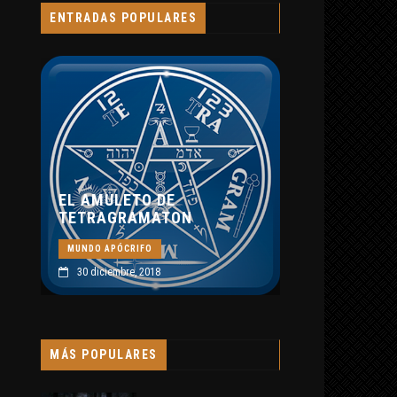
ENTRADAS POPULARES
INTERPRETACIÓN DE
ABRAXAS SEGÚN
BLAVATSKY Y JUNG
MUNDO APÓCRIFO
ETO DE
8 septiembre, 2019
RAMATON
CRIFO
re, 2018
MÁS POPULARES