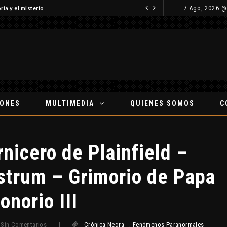
7 Ago, 2026 @
la pista de Polar-IM, un posible visitante interestelar
IONES
MULTIMEDIA
QUIENES SOMOS
C
rnicero de Plainfield –
strum – Grimorio de Papa
onorio III
Sin Comentarios
|
Crónica Negra
,
Fenómenos Paranormales