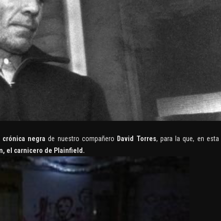
CA NEGRA DTK
brero, 2019
EL AMULETO DE
TETRAGRAMATON
e
crónica negra
de nuestro compañero
David Torres
, para la que, en esta
MUNDO APÓCRIFO
n, el carnicero de Plainfield.
30 diciembre, 2018