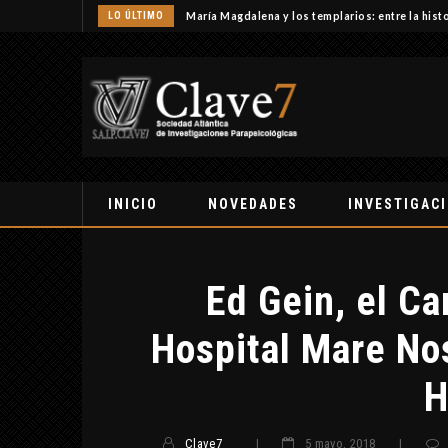
LO ÚLTIMO
Un meteoro explota sobre Estados Unidos y abre 
INICIO
NOVEDADES
INVESTIGAC
Ed Gein, el Ca
Hospital Mare No
H
Clave7
|
5 mayo, 2018
|