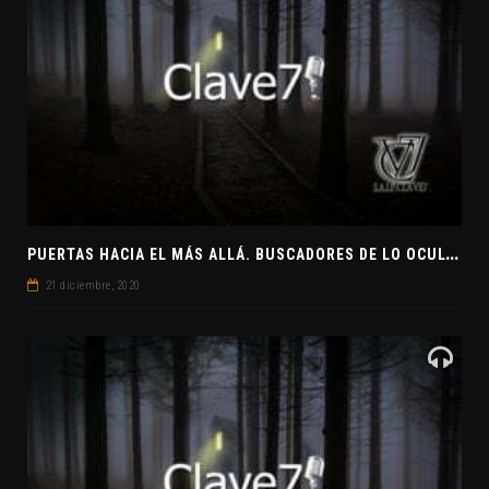
P
UERTAS HACIA EL MÁS ALLÁ. BUSCADORES DE LO OCULTO. EL PENSAMIENTO ABSTRACTO. EVANGELIOS APÓCRIFOS
21 diciembre, 2020