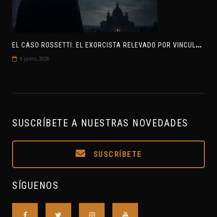
E
L CASO ROSSETTI: EL EXORCISTA RELEVADO POR VINCULAR OVNIS Y DEMONIOS
6 junio, 2026
SUSCRÍBETE A NUESTRAS NOVEDADES
SUSCRÍBETE
SÍGUENOS