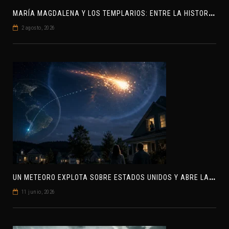
M
ARÍA MAGDALENA Y LOS TEMPLARIOS: ENTRE LA HISTORIA Y EL MISTERIO
2 agosto, 2026
U
N METEORO EXPLOTA SOBRE ESTADOS UNIDOS Y ABRE LA PISTA DE POLAR-IM, UN POSIBLE VISITANTE INTERESTELAR
11 junio, 2026