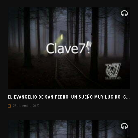
E
L EVANGELIO DE SAN PEDRO. UN SUEÑO MUY LUCIDO. CLAVE7 NEWS ¿PREPARADOS PARA UNA VISITA EXTRATERRESTRE?
27 diciembre, 2020