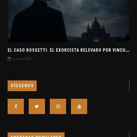
E
L CASO ROSSETTI: EL EXORCISTA RELEVADO POR VINCULAR OVNIS Y DEMONIOS
6 junio, 2026
SÍGUENOS