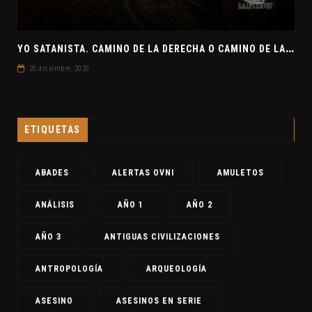
Y
O SATANISTA. CAMINO DE LA DERECHA O CAMINO DE LA IZQUIERDA. CLAVE7 NEWS
20 diciembre, 2020
ETIQUETAS
ABADES
ALERTAS OVNI
AMULETOS
ANÁLISIS
AÑO 1
AÑO 2
AÑO 3
ANTIGUAS CIVILIZACIONES
ANTROPOLOGÍA
ARQUEOLOGÍA
ASESINO
ASESINOS EN SERIE