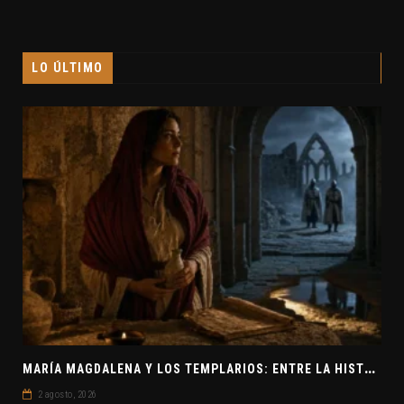
LO ÚLTIMO
M
ARÍA MAGDALENA Y LOS TEMPLARIOS: ENTRE LA HISTORIA Y EL MISTERIO
2 agosto, 2026