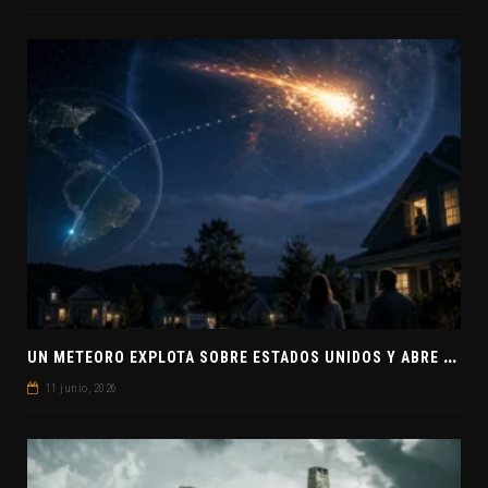
U
N METEORO EXPLOTA SOBRE ESTADOS UNIDOS Y ABRE LA PISTA DE POLAR-IM, UN POSIBLE VISITANTE INTERESTELAR
11 junio, 2026