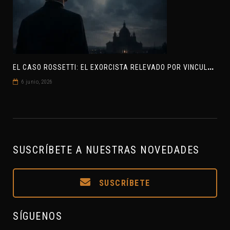
E
L CASO ROSSETTI: EL EXORCISTA RELEVADO POR VINCULAR OVNIS Y DEMONIOS
6 junio, 2026
SUSCRÍBETE A NUESTRAS NOVEDADES
SUSCRÍBETE
SÍGUENOS