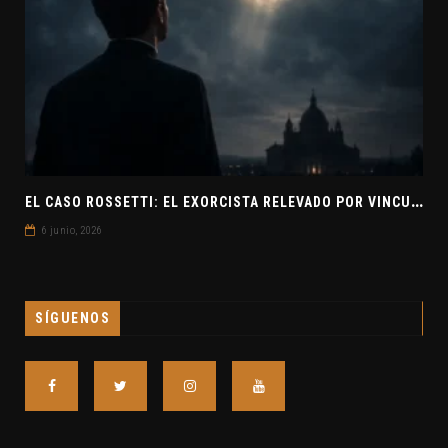
E
L CASO ROSSETTI: EL EXORCISTA RELEVADO POR VINCULAR OVNIS Y DEMONIOS
6 junio, 2026
SÍGUENOS