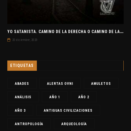
Y
O SATANISTA. CAMINO DE LA DERECHA O CAMINO DE LA IZQUIERDA. CLAVE7 NEWS
20 diciembre, 2020
ETIQUETAS
ABADES
ALERTAS OVNI
AMULETOS
ANÁLISIS
AÑO 1
AÑO 2
AÑO 3
ANTIGUAS CIVILIZACIONES
ANTROPOLOGÍA
ARQUEOLOGÍA