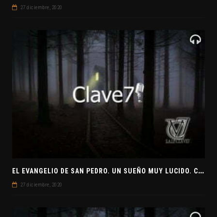
27 diciembre, 2020
E
L EVANGELIO DE SAN PEDRO. UN SUEÑO MUY LUCIDO. CLAVE7 NEWS ¿PREPARADOS PARA UNA VISITA EXTRATERRESTRE?
27 diciembre, 2020