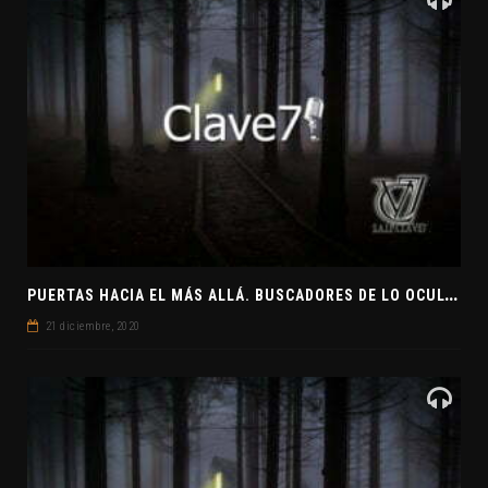
P
UERTAS HACIA EL MÁS ALLÁ. BUSCADORES DE LO OCULTO. EL PENSAMIENTO ABSTRACTO. EVANGELIOS APÓCRIFOS
21 diciembre, 2020