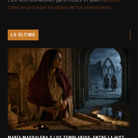
cómo se procesan los datos de tus comentarios.
LO ÚLTIMO
M
ARÍA MAGDALENA Y LOS TEMPLARIOS: ENTRE LA HISTORIA Y EL MISTERIO