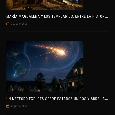
M
ARÍA MAGDALENA Y LOS TEMPLARIOS: ENTRE LA HISTORIA Y EL MISTERIO
2 agosto, 2026
U
N METEORO EXPLOTA SOBRE ESTADOS UNIDOS Y ABRE LA PISTA DE POLAR-IM, UN POSIBLE VISITANTE INTERESTELAR
11 junio, 2026