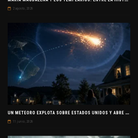
2 agosto, 2026
U
N METEORO EXPLOTA SOBRE ESTADOS UNIDOS Y ABRE LA PISTA DE POLAR-IM, UN POSIBLE VISITANTE INTERESTELAR
11 junio, 2026