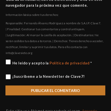
navegador para la próxima vez que comente.
Información básica sobre tus derechos:
Responsable: Fernando Álvarez Rodríguez a nombre de S.A.I.P. Clave7.
| Finalidad: Gestionar tus comentarios y control antispam.
| Legitimación: Al marcar la casilla de aceptación. | Destinatarios: Ne
serán cedidos tus datos a terceros. | Derechos: Tienes derecho a acceder,
rectificar, limitar y suprimir tus datos. Para ello contacta con
gro.eteisevalc@ofni
He leído y acepto la
Política de privacidad
*
¡Suscríbeme a la Newsletter de Clave7!
Este sitio usa Akismet para reducir el spam.
Aprende