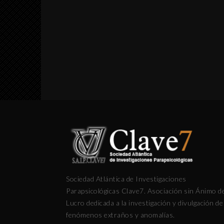
Sociedad Atlántica de Investigaciones
Parapsicológicas Clave7. Asociación sin Ánimo d
Lucro dedicada a la investigación y divulgación de
fenómenos extraños y anomalías.