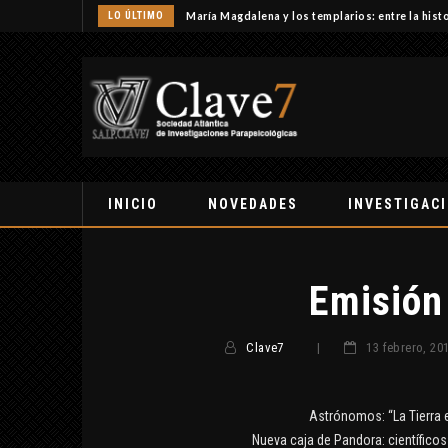
LO ÚLTIMO
María Magdalena y los templarios: entre la histo
INICIO
NOVEDADES
INVESTIGAC
Emisión
Clave7
|
13 febrero, 20
Astrónomos: “La Tierra 
Nueva caja de Pandora: científicos 