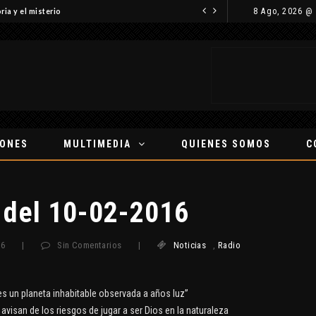
8 Ago, 2026 @
ria y el misterio
IONES
MULTIMEDIA
QUIENES SOMOS
C
 del 10-02-2016
16
|
Sin Comentarios
|
Noticias
,
Radio
es un planeta inhabitable observada a años luz”
avisan de los riesgos de jugar a ser Dios en la naturaleza