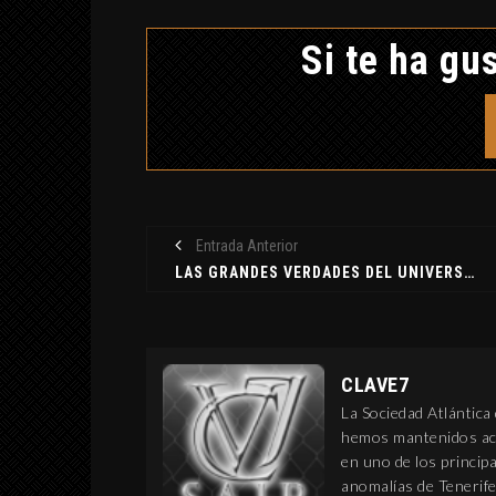
MUNDO APÓCRIFO
8 septiembre, 2019
Si te ha gus
Entrada Anterior
LAS GRANDES VERDADES DEL UNIVERSO - BARRANCO DE BADAJOZ
CLAVE7
La Sociedad Atlántica
hemos mantenidos act
en uno de los princi
anomalías de Tenerife