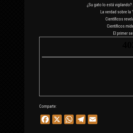
¿Su gato lo está vigilando?
La verdad sobre la ‘
Científicos reve
Científicos mid
El primer s
Comparte:
INTERPRETACIÓN D
Facebook
X
WhatsApp
Telegram
Email
ABRAXAS SEGÚN
BLAVATSKY Y JUNG