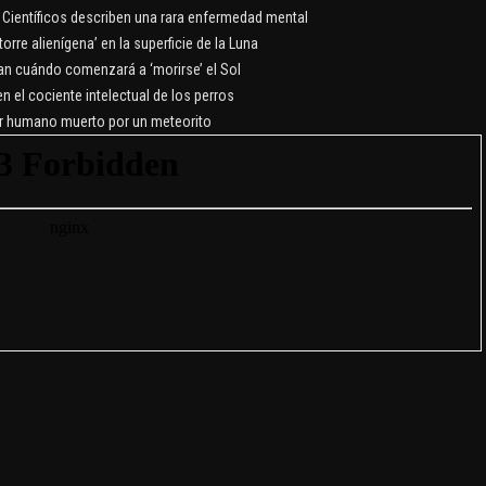
: Científicos describen una rara enfermedad mental
torre alienígena’ en la superficie de la Luna
lan cuándo comenzará a ‘morirse’ el Sol
en el cociente intelectual de los perros
er humano muerto por un meteorito
E
KLARA MAUEROVA: LA
CANÍBAL DE KUŘIM