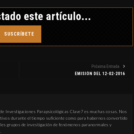
CRÓNICA NEGRA DTK
tado este artículo...
12 febrero, 2019
SUSCRÍBETE
Próxima Entrada
EL AM
TETRA
EMISIÓN DEL 12-02-2016
MUNDO A
30 dici
 de Investigaciones Parapsicológicas Clave7 es muchas cosas. Nos
ivos durante el tiempo suficiente como para habernos convertido
pales grupos de investigación de fenómenos paranormales y
.