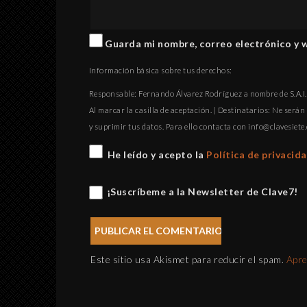
Guarda mi nombre, correo electrónico y 
Información básica sobre tus derechos:
Responsable: Fernando Álvarez Rodríguez a nombre de S.A.I.P
Al marcar la casilla de aceptación. | Destinatarios: Ne serán 
y suprimir tus datos. Para ello contacta con
gro.eteisevalc@
He leído y acepto la
Política de privacid
¡Suscríbeme a la Newsletter de Clave7!
Este sitio usa Akismet para reducir el spam.
Apre