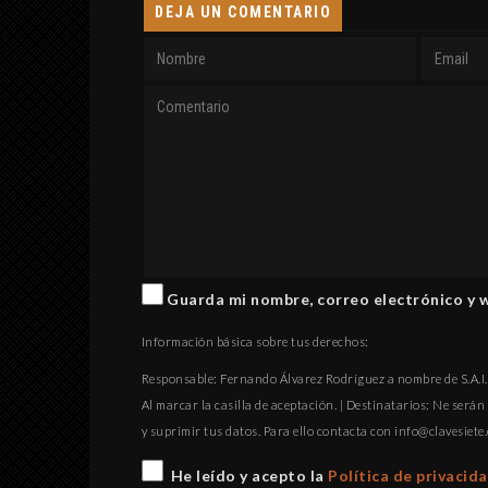
DEJA UN COMENTARIO
Guarda mi nombre, correo electrónico y 
Información básica sobre tus derechos:
Responsable: Fernando Álvarez Rodríguez a nombre de S.A.I.P
Al marcar la casilla de aceptación. | Destinatarios: Ne serán 
y suprimir tus datos. Para ello contacta con
gro.eteisevalc@
He leído y acepto la
Política de privacid