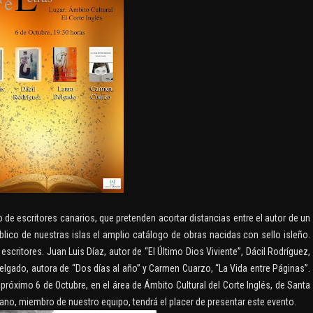
upo de escritores canarios, que pretenden acortar distancias entre el autor de un
úblico de nuestras islas el amplio catálogo de obras nacidas con sello isleño.
critores. Juan Luis Díaz, autor de “El Último Dios Viviente”, Dácil Rodríguez,
elgado, autora de “Dos días al año” y Carmen Cuarzo, “La Vida entre Páginas”.
óximo 6 de Octubre, en el área de Ámbito Cultural del Corte Inglés, de Santa
A MAUEROVA: LA
riano, miembro de nuestro equipo, tendrá el placer de presentar este evento.
BAL DE KUŘIM