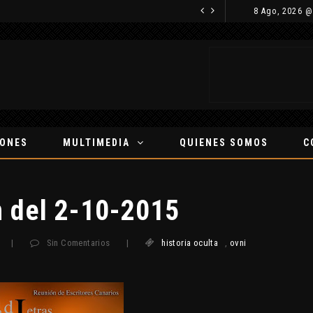
8 Ago, 2026 @
la pista de Polar-IM, un posible visitante interestelar
IONES
MULTIMEDIA
QUIENES SOMOS
C
 del 2-10-2015
|
Sin Comentarios
|
historia oculta
,
ovni