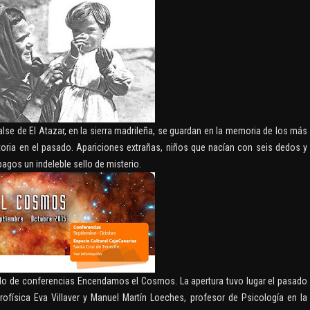
CA NEGRA DTK
brero, 2019
balse de El Atazar, en la sierra madrileña, se guardan en la memoria de los más
oria en el pasado. Apariciones extrañas, niños que nacían con seis dedos y
EL AMULETO DE
agos un indeleble sello de misterio.
TETRAGRAMATON
MUNDO APÓCRIFO
30 diciembre, 2018
iclo de conferencias Encendamos el Cosmos. La apertura tuvo lugar el pasado
ofísica Eva Villaver y Manuel Martín Loeches, profesor de Psicología en la