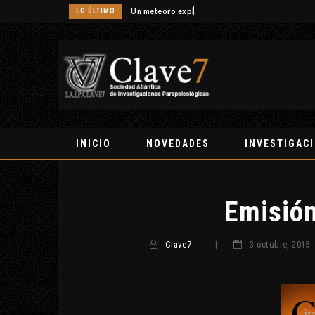
LO ÚLTIMO
Un meteoro explota sobre Estados Unidos y abre 
INICIO
NOVEDADES
INVESTIGAC
Emisión
Clave7
|
3 octubre, 2015