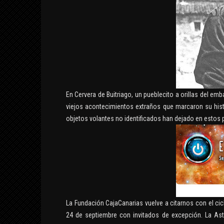
CRÓNI
12 fe
INTERPRETACIÓN DE
ABRAXAS SEGÚN
BLAVATSKY Y JUNG
En Cervera de Buitriago, un pueblecito a orillas del em
viejos acontecimientos extraños que marcaron su hist
MUNDO APÓCRIFO
objetos volantes no identificados han dejado en estos p
8 septiembre, 2019
La Fundación CajaCanarias vuelve a citarnos con el c
24 de septiembre con invitados de excepción. La Astr