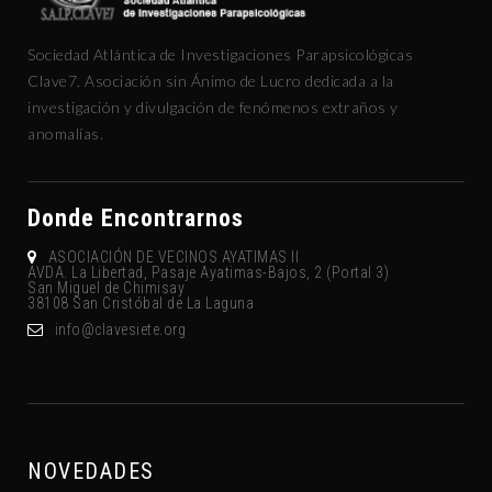
Sociedad Atlántica de Investigaciones Parapsicológicas
Clave7. Asociación sin Ánimo de Lucro dedicada a la
investigación y divulgación de fenómenos extraños y
anomalías.
Donde Encontrarnos
ASOCIACIÓN DE VECINOS AYATIMAS II
AVDA. La Libertad, Pasaje Ayatimas-Bajos, 2 (Portal 3)
San Miguel de Chimisay
38108 San Cristóbal de La Laguna
gro.eteisevalc@ofni
NOVEDADES