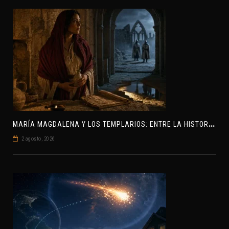
M
ARÍA MAGDALENA Y LOS TEMPLARIOS: ENTRE LA HISTORIA Y EL MISTERIO
2 agosto, 2026