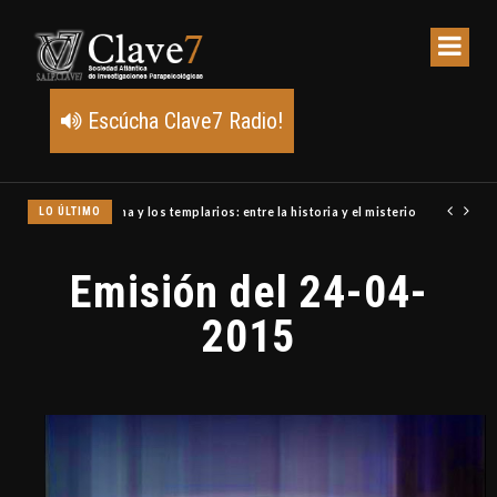
Escúcha Clave7 Radio!
LO ÚLTIMO
Un meteoro explota sobre Estados Unidos y abre la pista de P
Emisión del 24-04-
2015