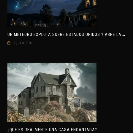
U
N METEORO EXPLOTA SOBRE ESTADOS UNIDOS Y ABRE LA PISTA DE POLAR-IM, UN POSIBLE VISITANTE INTERESTELAR
11 junio, 2026
¿QUÉ ES REALMENTE UNA CASA ENCANTADA?