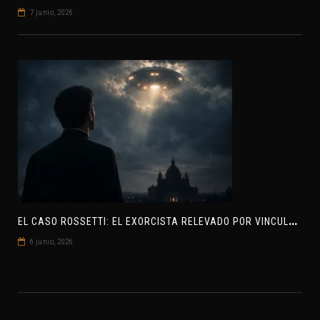
7 junio, 2026
E
L CASO ROSSETTI: EL EXORCISTA RELEVADO POR VINCULAR OVNIS Y DEMONIOS
6 junio, 2026