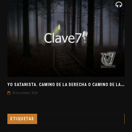
Y
O SATANISTA. CAMINO DE LA DERECHA O CAMINO DE LA IZQUIERDA. CLAVE7 NEWS
20 diciembre, 2020
ETIQUETAS