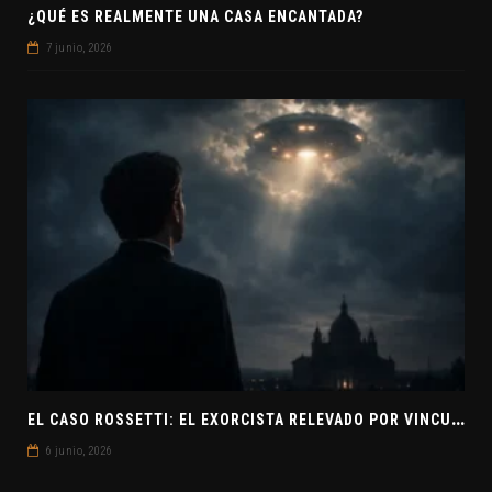
¿QUÉ ES REALMENTE UNA CASA ENCANTADA?
7 junio, 2026
E
L CASO ROSSETTI: EL EXORCISTA RELEVADO POR VINCULAR OVNIS Y DEMONIOS
6 junio, 2026