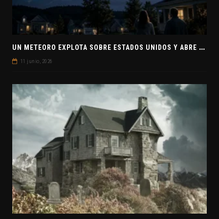
U
N METEORO EXPLOTA SOBRE ESTADOS UNIDOS Y ABRE LA PISTA DE POLAR-IM, UN POSIBLE VISITANTE INTERESTELAR
11 junio, 2026