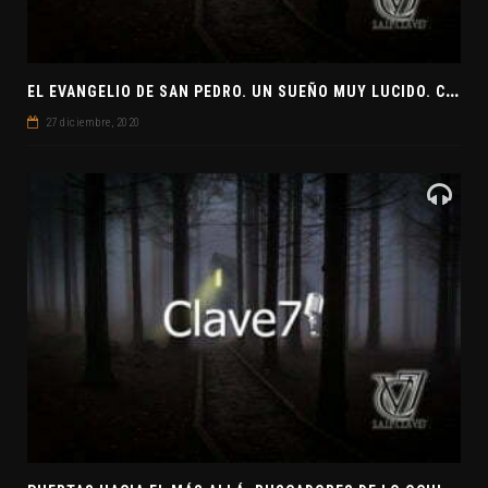
E
L EVANGELIO DE SAN PEDRO. UN SUEÑO MUY LUCIDO. CLAVE7 NEWS ¿PREPARADOS PARA UNA VISITA EXTRATERRESTRE?
27 diciembre, 2020