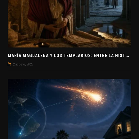
M
ARÍA MAGDALENA Y LOS TEMPLARIOS: ENTRE LA HISTORIA Y EL MISTERIO
2 agosto, 2026