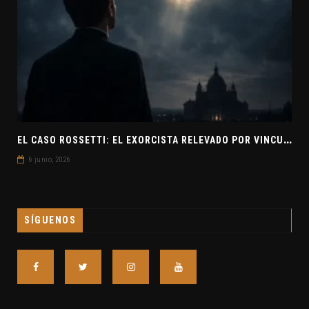
E
L CASO ROSSETTI: EL EXORCISTA RELEVADO POR VINCULAR OVNIS Y DEMONIOS
6 junio, 2026
SÍGUENOS