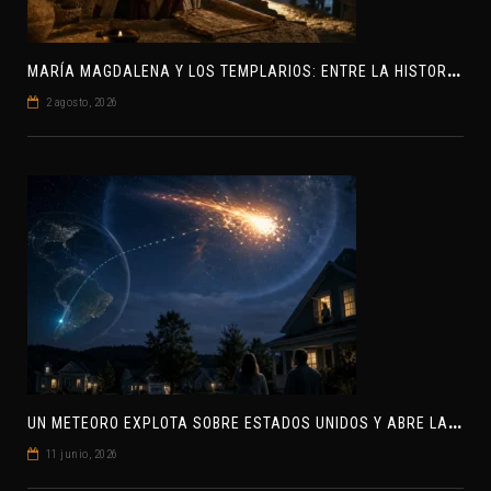
M
ARÍA MAGDALENA Y LOS TEMPLARIOS: ENTRE LA HISTORIA Y EL MISTERIO
2 agosto, 2026
U
N METEORO EXPLOTA SOBRE ESTADOS UNIDOS Y ABRE LA PISTA DE POLAR-IM, UN POSIBLE VISITANTE INTERESTELAR
11 junio, 2026