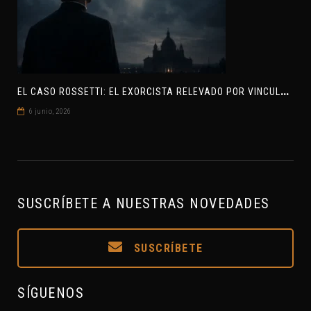
E
L CASO ROSSETTI: EL EXORCISTA RELEVADO POR VINCULAR OVNIS Y DEMONIOS
6 junio, 2026
SUSCRÍBETE A NUESTRAS NOVEDADES
SUSCRÍBETE
SÍGUENOS