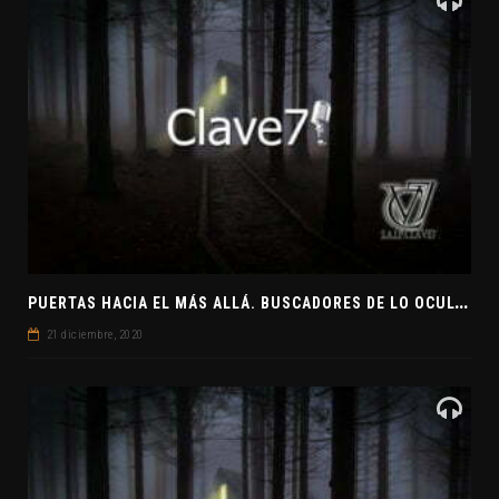
P
UERTAS HACIA EL MÁS ALLÁ. BUSCADORES DE LO OCULTO. EL PENSAMIENTO ABSTRACTO. EVANGELIOS APÓCRIFOS
21 diciembre, 2020