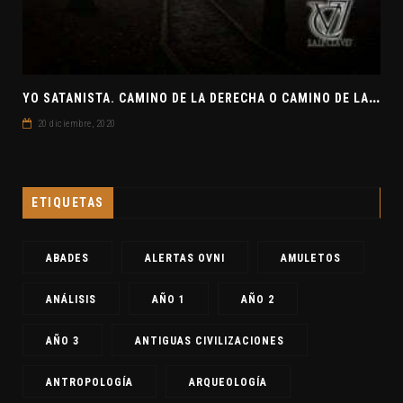
Y
O SATANISTA. CAMINO DE LA DERECHA O CAMINO DE LA IZQUIERDA. CLAVE7 NEWS
20 diciembre, 2020
ETIQUETAS
ABADES
ALERTAS OVNI
AMULETOS
ANÁLISIS
AÑO 1
AÑO 2
AÑO 3
ANTIGUAS CIVILIZACIONES
ANTROPOLOGÍA
ARQUEOLOGÍA