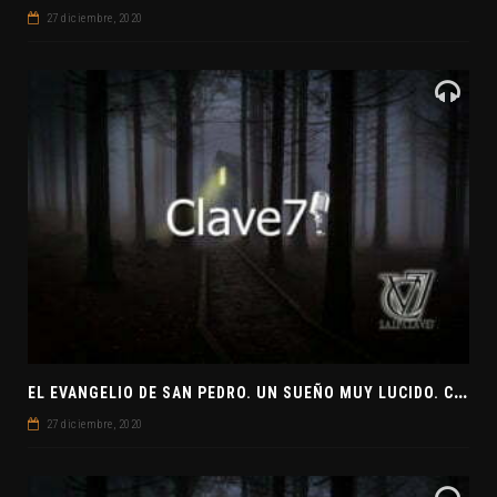
27 diciembre, 2020
E
L EVANGELIO DE SAN PEDRO. UN SUEÑO MUY LUCIDO. CLAVE7 NEWS ¿PREPARADOS PARA UNA VISITA EXTRATERRESTRE?
27 diciembre, 2020