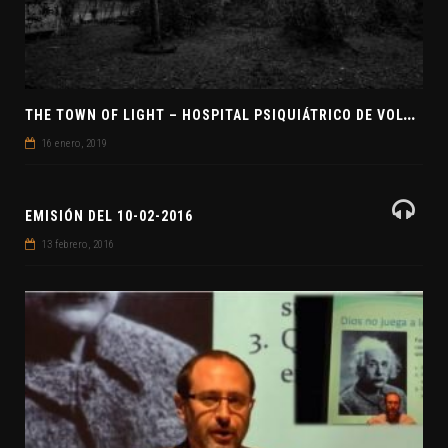
T
HE TOWN OF LIGHT – HOSPITAL PSIQUIÁTRICO DE VOLTERRA
16 enero, 2019
EMISIÓN DEL 10-02-2016
13 febrero, 2016