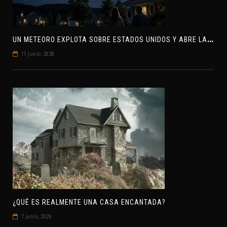
U
N METEORO EXPLOTA SOBRE ESTADOS UNIDOS Y ABRE LA PISTA DE POLAR-IM, UN POSIBLE VISITANTE INTERESTELAR
11 junio, 2026
¿QUÉ ES REALMENTE UNA CASA ENCANTADA?
7 junio, 2026