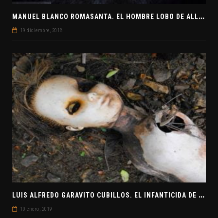
M
ANUEL BLANCO ROMASANTA. EL HOMBRE LOBO DE ALLARIZ
19 diciembre, 2018
L
UIS ALFREDO GARAVITO CUBILLOS. EL INFANTICIDA DE COLOMBIA
10 enero, 2019