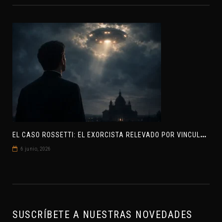
E
L CASO ROSSETTI: EL EXORCISTA RELEVADO POR VINCULAR OVNIS Y DEMONIOS
6 junio, 2026
SUSCRÍBETE A NUESTRAS NOVEDADES