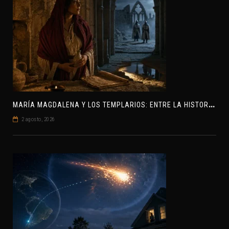
M
ARÍA MAGDALENA Y LOS TEMPLARIOS: ENTRE LA HISTORIA Y EL MISTERIO
2 agosto, 2026