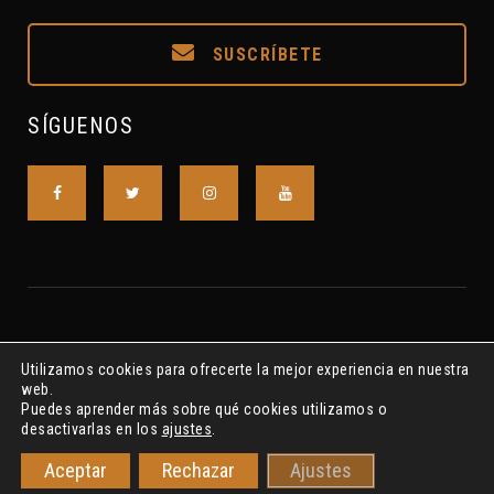
SUSCRÍBETE
SÍGUENOS
Utilizamos cookies para ofrecerte la mejor experiencia en nuestra
web.
Puedes aprender más sobre qué cookies utilizamos o
desactivarlas en los
ajustes
.
Asociación S.A.L. R.N.A. Nº615175 ©2018-2022 S.A.I.P.CLAVE7
Aceptar
Rechazar
Ajustes
Privacidad
Cookies
Aviso Legal