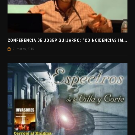
C
ONFERENCIA DE JOSEP GUIJARRO: “COINCIDENCIAS IMPOSIBLES”
21 marzo, 2015