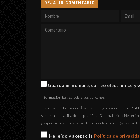
DEJA UN COMENTARIO
Guarda mi nombre, correo electrónico y 
Información básica sobre tus derechos:
Responsable: Fernando Álvarez Rodríguez a nombre de S.A.I.P
Al marcar la casilla de aceptación. | Destinatarios: Ne serán 
y suprimir tus datos. Para ello contacta con
gro.eteisevalc@
He leído y acepto la
Política de privacid