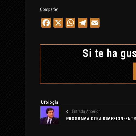
Comparte:
Facebook
X
WhatsApp
Telegram
Email
Si te ha gus
K
Etiquetas:
Ufología
C
Entrada Anterior