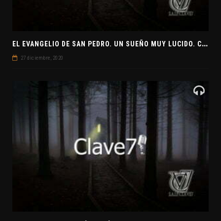
E
L EVANGELIO DE SAN PEDRO. UN SUEÑO MUY LUCIDO. CLAVE7 NEWS ¿PREPARADOS PARA UNA VISITA EXTRATERRESTRE?
27 diciembre, 2020