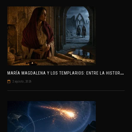
M
ARÍA MAGDALENA Y LOS TEMPLARIOS: ENTRE LA HISTORIA Y EL MISTERIO
2 agosto, 2026