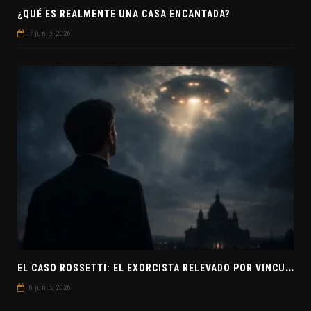
¿QUÉ ES REALMENTE UNA CASA ENCANTADA?
7 junio, 2026
E
L CASO ROSSETTI: EL EXORCISTA RELEVADO POR VINCULAR OVNIS Y DEMONIOS
6 junio, 2026