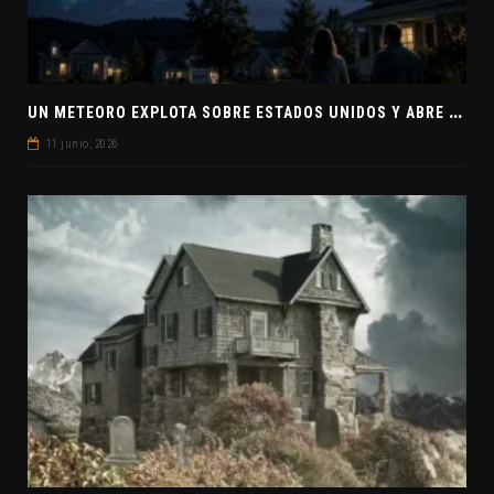
U
N METEORO EXPLOTA SOBRE ESTADOS UNIDOS Y ABRE LA PISTA DE POLAR-IM, UN POSIBLE VISITANTE INTERESTELAR
11 junio, 2026