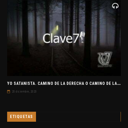
Y
O SATANISTA. CAMINO DE LA DERECHA O CAMINO DE LA IZQUIERDA. CLAVE7 NEWS
20 diciembre, 2020
ETIQUETAS