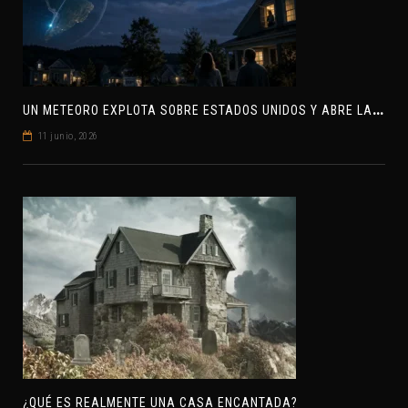
U
N METEORO EXPLOTA SOBRE ESTADOS UNIDOS Y ABRE LA PISTA DE POLAR-IM, UN POSIBLE VISITANTE INTERESTELAR
11 junio, 2026
¿QUÉ ES REALMENTE UNA CASA ENCANTADA?