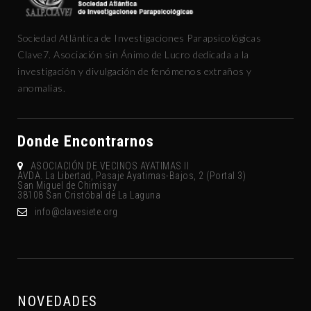
Sociedad Atlántica de Investigaciones Parapsicológicas
Clave7. Asociación sin Ánimo de Lucro dedicada a la
investigación y divulgación de fenómenos extraños y
anomalías.
Donde Encontrarnos
ASOCIACIÓN DE VECINOS AYATIMAS II
AVDA. La Libertad, Pasaje Ayatimas-Bajos, 2 (Portal 3)
San Miguel de Chimisay
38108 San Cristóbal de La Laguna
gro.eteisevalc@ofni
NOVEDADES