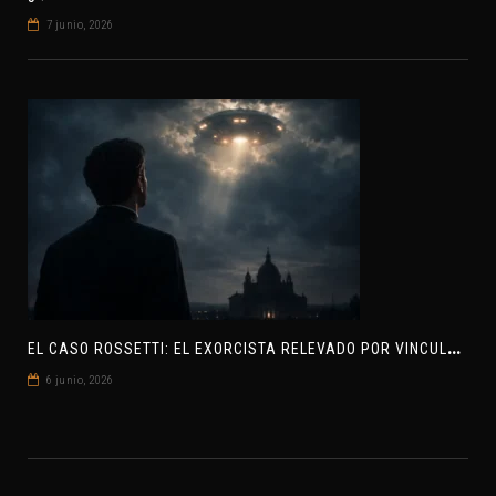
7 junio, 2026
E
L CASO ROSSETTI: EL EXORCISTA RELEVADO POR VINCULAR OVNIS Y DEMONIOS
6 junio, 2026