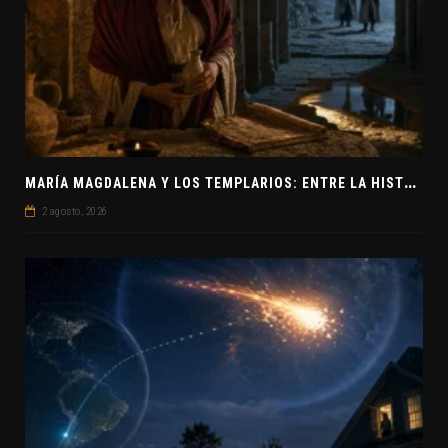
M
ARÍA MAGDALENA Y LOS TEMPLARIOS: ENTRE LA HISTORIA Y EL MISTERIO
2 agosto, 2026