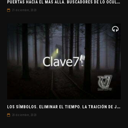
P
UERTAS HACIA EL MÁS ALLÁ. BUSCADORES DE LO OCULTO. EL PENSAMIENTO ABSTRACTO. EVANGELIOS APÓCRIFOS
21 diciembre, 2020
L
OS SÍMBOLOS. ELIMINAR EL TIEMPO. LA TRAICIÓN DE JUDAS
20 diciembre, 2020