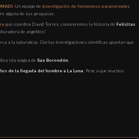
 MADI
. Un equipo de
KLARA MAUEROVA: LA
investigación de fenómenos paranormales
CANÍBAL DE KUŘIM
re alguna de sus pesquisas.
ra
que coordina David Torres, conoceremos la historia de
Felícitas
CRÓNICA NEGRA DTK
ituradora de angelitos”.
12 febrero, 2019
rca a la naturaleza. Ciertas investigaciones científicas apuntan que
tica isla mágica de
San Borondón
.
ños de la llegada del hombre a La Luna
. Pese a que muchos
EL AMULETO
TETRAGRA
MUNDO APÓCRIF
30 diciembre, 2