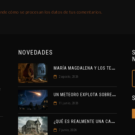
nde cómo se procesan los datos de tus comentarios.
NOVEDADES
M
ARÍA MAGDALENA Y LOS TEMPLARIOS: ENTRE LA HISTORIA Y EL MISTERIO
2 agosto, 2026
e
U
N METEORO EXPLOTA SOBRE ESTADOS UNIDOS Y ABRE LA PISTA DE POLAR-IM, UN POSIBLE VISITANTE INTERESTELAR
11 junio, 2026
¿
QUÉ ES REALMENTE UNA CASA ENCANTADA?
7 junio, 2026