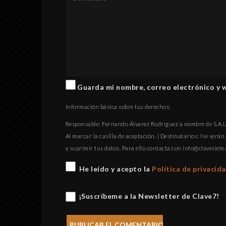
Guarda mi nombre, correo electrónico y 
Información básica sobre tus derechos:
Responsable: Fernando Álvarez Rodríguez a nombre de S.A.I.P
Al marcar la casilla de aceptación. | Destinatarios: Ne serán 
y suprimir tus datos. Para ello contacta con
gro.eteisevalc@
He leído y acepto la
Política de privacid
¡Suscríbeme a la Newsletter de Clave7!