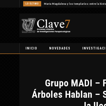
LO ÚLTIMO
María Magdalena y los templarios: entre la histo
INICIO
NOVEDADES
INVESTIGAC
Grupo MADI – F
Árboles Hablan – 
la ll