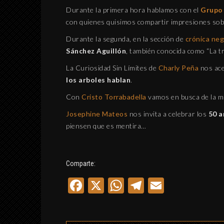
ABRAXAS SEGÚN
Durante la primera hora hablamos con el
Grupo
BLAVATSKY Y JUNG
con quienes quisimos compartir impresiones sob
MUNDO APÓCRIFO
Durante la segunda, en la sección de
crónica neg
8 septiembre, 2019
Sánchez Aguillón
, también conocida como “La tr
La Curiosidad Sin Límites de
Charly Peña
nos ace
los arboles hablan
.
Con
Cristo Torrabadella
vamos en busca de la mí
Josephine Mateos
nos invita a celebrar los
50 a
piensen que es mentira…
Comparte:
Facebook
X
WhatsApp
Telegram
Email