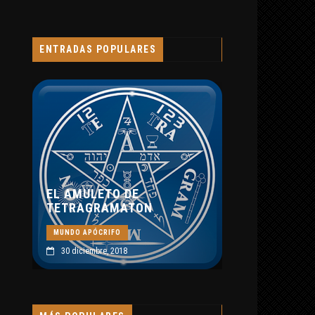
ABRAXAS SEGÚN
BLAVATSKY Y JUNG
MUNDO APÓCRIFO
ENTRADAS POPULARES
8 septiembre, 2019
 DE
MATON
O
018