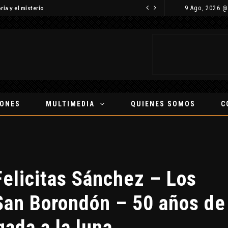
9 Ago, 2026 @
ria y el misterio
IONES
MULTIMEDIA
QUIENES SOMOS
C
elicitas Sánchez – Los
San Borondón – 50 años de
egada a la luna