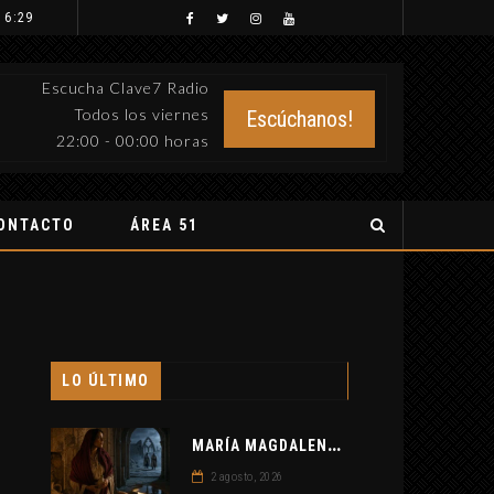
 6:29
Escucha Clave7 Radio
Todos los viernes
Escúchanos!
22:00 - 00:00 horas
ONTACTO
ÁREA 51
LO ÚLTIMO
M
ARÍA MAGDALENA Y LOS TEMPLARIOS: ENTRE LA HISTORIA Y EL MISTERIO
2 agosto, 2026