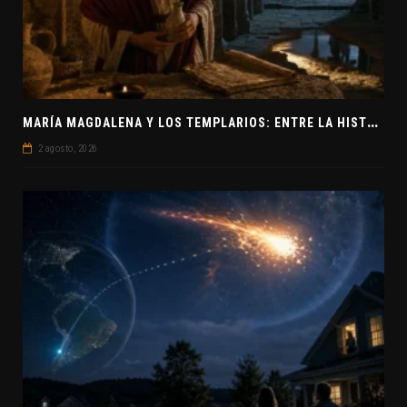
M
ARÍA MAGDALENA Y LOS TEMPLARIOS: ENTRE LA HISTORIA Y EL MISTERIO
2 agosto, 2026