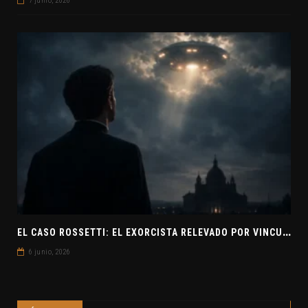
7 junio, 2026
E
L CASO ROSSETTI: EL EXORCISTA RELEVADO POR VINCULAR OVNIS Y DEMONIOS
6 junio, 2026