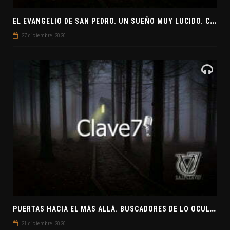
E
L EVANGELIO DE SAN PEDRO. UN SUEÑO MUY LUCIDO. CLAVE7 NEWS ¿PREPARADOS PARA UNA VISITA EXTRATERRESTRE?
27 diciembre, 2020
P
UERTAS HACIA EL MÁS ALLÁ. BUSCADORES DE LO OCULTO. EL PENSAMIENTO ABSTRACTO. EVANGELIOS APÓCRIFOS
21 diciembre, 2020