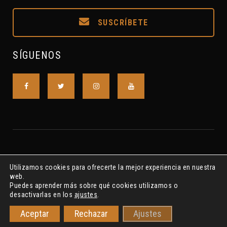
SUSCRÍBETE
SÍGUENOS
Utilizamos cookies para ofrecerte la mejor experiencia en nuestra
web.
Puedes aprender más sobre qué cookies utilizamos o
desactivarlas en los
ajustes
.
Asociación S.A.L. R.N.A. Nº615175 ©2018-2022 S.A.I.P.CLAVE7
Aceptar
Rechazar
Ajustes
Privacidad
Cookies
Aviso Legal