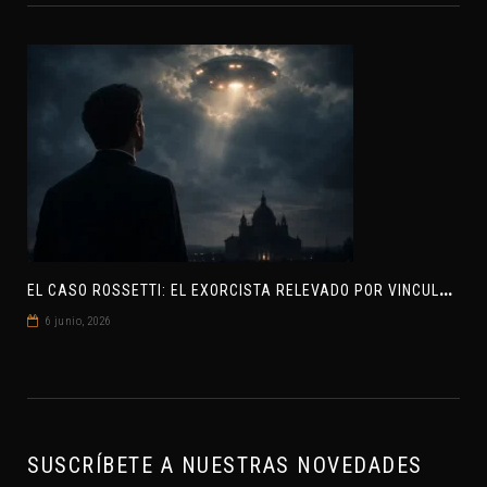
E
L CASO ROSSETTI: EL EXORCISTA RELEVADO POR VINCULAR OVNIS Y DEMONIOS
6 junio, 2026
SUSCRÍBETE A NUESTRAS NOVEDADES