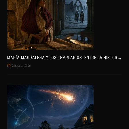
M
ARÍA MAGDALENA Y LOS TEMPLARIOS: ENTRE LA HISTORIA Y EL MISTERIO
2 agosto, 2026