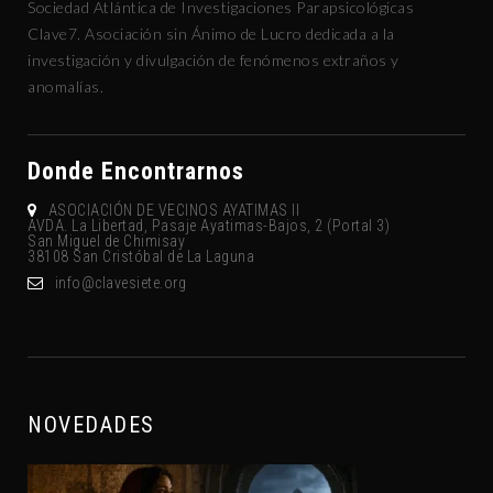
Sociedad Atlántica de Investigaciones Parapsicológicas
Clave7. Asociación sin Ánimo de Lucro dedicada a la
investigación y divulgación de fenómenos extraños y
anomalías.
Donde Encontrarnos
ASOCIACIÓN DE VECINOS AYATIMAS II
AVDA. La Libertad, Pasaje Ayatimas-Bajos, 2 (Portal 3)
San Miguel de Chimisay
38108 San Cristóbal de La Laguna
gro.eteisevalc@ofni
NOVEDADES