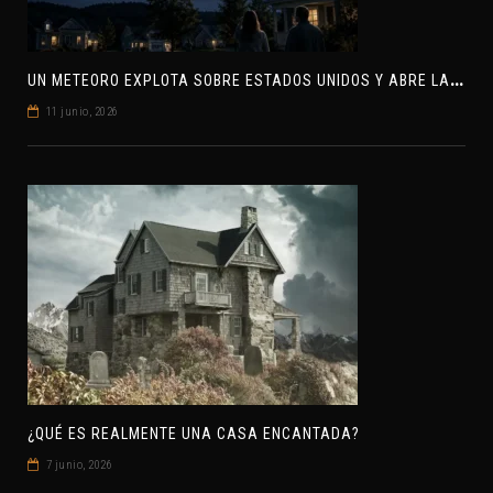
U
N METEORO EXPLOTA SOBRE ESTADOS UNIDOS Y ABRE LA PISTA DE POLAR-IM, UN POSIBLE VISITANTE INTERESTELAR
11 junio, 2026
¿QUÉ ES REALMENTE UNA CASA ENCANTADA?
7 junio, 2026