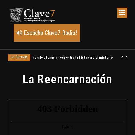
Escúcha Clave7 Radio!
LO ÚLTIMO
Un meteoro explota sobre Estados Unidos y abre la pista de P
La Reencarnación