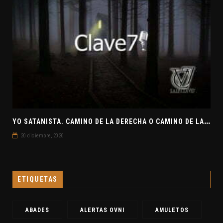
Y
O SATANISTA. CAMINO DE LA DERECHA O CAMINO DE LA IZQUIERDA. CLAVE7 NEWS
20 diciembre, 2020
ETIQUETAS
ABADES
ALERTAS OVNI
AMULETOS