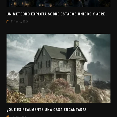
U
N METEORO EXPLOTA SOBRE ESTADOS UNIDOS Y ABRE LA PISTA DE POLAR-IM, UN POSIBLE VISITANTE INTERESTELAR
11 junio, 2026
¿QUÉ ES REALMENTE UNA CASA ENCANTADA?