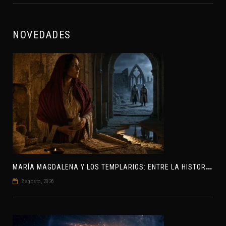
NOVEDADES
M
ARÍA MAGDALENA Y LOS TEMPLARIOS: ENTRE LA HISTORIA Y EL MISTERIO
2 agosto, 2026