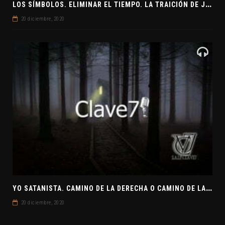
L
OS SÍMBOLOS. ELIMINAR EL TIEMPO. LA TRAICIÓN DE JUDAS
20 diciembre, 2020
Y
O SATANISTA. CAMINO DE LA DERECHA O CAMINO DE LA IZQUIERDA. CLAVE7 NEWS
20 diciembre, 2020