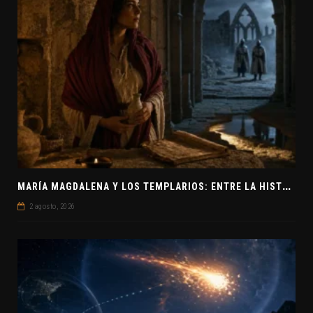
M
ARÍA MAGDALENA Y LOS TEMPLARIOS: ENTRE LA HISTORIA Y EL MISTERIO
2 agosto, 2026