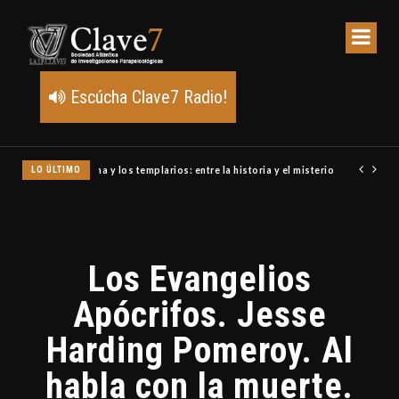
Escúcha Clave7 Radio!
LO ÚLTIMO
Un meteoro explota sobre Estados Unidos y abre la pista de P
Los Evangelios
Apócrifos. Jesse
Harding Pomeroy. Al
habla con la muerte.