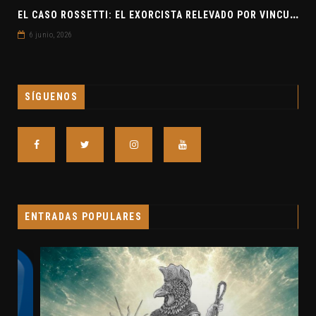
E
L CASO ROSSETTI: EL EXORCISTA RELEVADO POR VINCULAR OVNIS Y DEMONIOS
6 junio, 2026
SÍGUENOS
ENTRADAS POPULARES