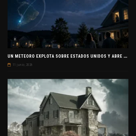
U
N METEORO EXPLOTA SOBRE ESTADOS UNIDOS Y ABRE LA PISTA DE POLAR-IM, UN POSIBLE VISITANTE INTERESTELAR
11 junio, 2026