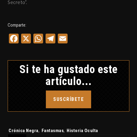
Secreto”.
Comparte:
Facebook
X
WhatsApp
Telegram
Email
Si te ha gustado este
artículo...
SUSCRÍBETE
Etiquetas:
Crónica Negra
,
Fantasmas
,
Historia Oculta