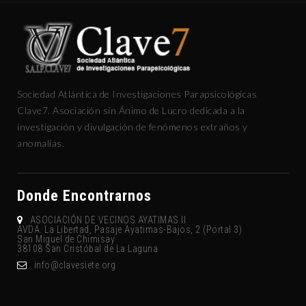
Sociedad Atlántica de Investigaciones Parapsicológicas
Clave7. Asociación sin Ánimo de Lucro dedicada a la
investigación y divulgación de fenómenos extraños y
anomalías.
Donde Encontrarnos
ASOCIACIÓN DE VECINOS AYATIMAS II
AVDA. La Libertad, Pasaje Ayatimas-Bajos, 2 (Portal 3)
San Miguel de Chimisay
38108 San Cristóbal de La Laguna
gro.eteisevalc@ofni