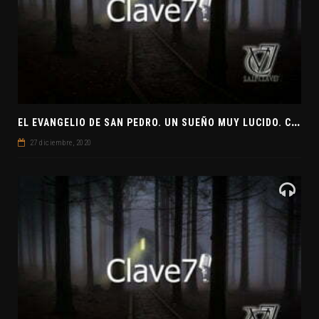
E
L EVANGELIO DE SAN PEDRO. UN SUEÑO MUY LUCIDO. CLAVE7 NEWS ¿PREPARADOS PARA UNA VISITA EXTRATERRESTRE?
27 diciembre, 2020