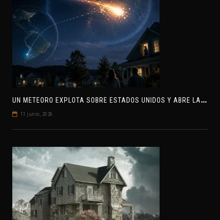
U
N METEORO EXPLOTA SOBRE ESTADOS UNIDOS Y ABRE LA PISTA DE POLAR-IM, UN POSIBLE VISITANTE INTERESTELAR
11 junio, 2026