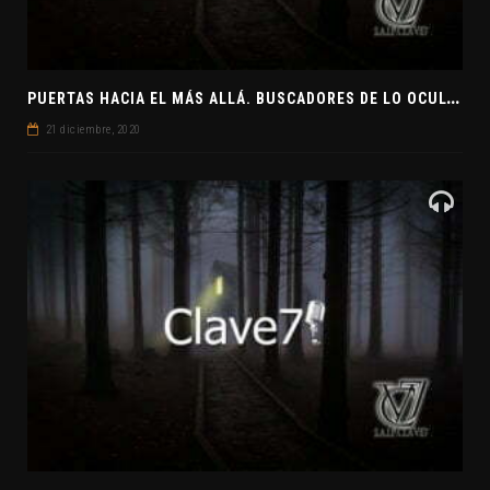
P
UERTAS HACIA EL MÁS ALLÁ. BUSCADORES DE LO OCULTO. EL PENSAMIENTO ABSTRACTO. EVANGELIOS APÓCRIFOS
21 diciembre, 2020