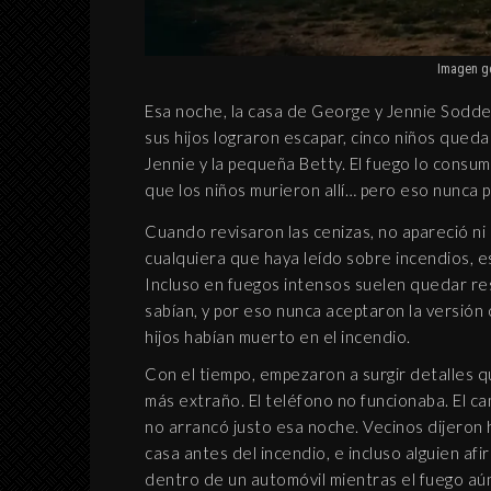
KL
CA
Imagen ge
C
Esa noche, la casa de George y Jennie Sodde
sus hijos lograron escapar, cinco niños qued
Jennie y la pequeña Betty. El fuego lo consum
que los niños murieron allí… pero eso nunca
INTERPRETACIÓN DE
ABRAXAS SEGÚN
Cuando revisaron las cenizas, no apareció ni
BLAVATSKY Y JUNG
cualquiera que haya leído sobre incendios, est
Incluso en fuegos intensos suelen quedar r
MUNDO APÓCRIFO
sabían, y por eso nunca aceptaron la versión
8 septiembre, 2019
hijos habían muerto en el incendio.
Con el tiempo, empezaron a surgir detalles 
más extraño. El teléfono no funcionaba. El c
no arrancó justo esa noche. Vecinos dijeron 
casa antes del incendio, e incluso alguien afi
dentro de un automóvil mientras el fuego aún