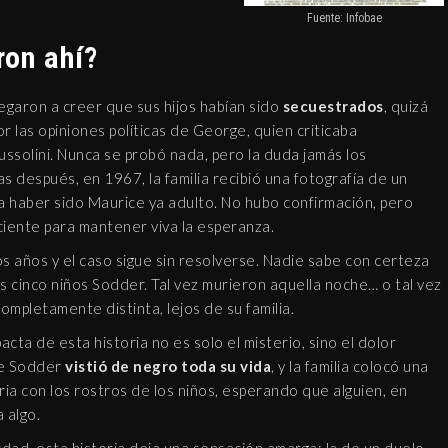
Fuente: Infobae
ron ahí?
egaron a creer que sus hijos habían sido
secuestrados
, quizá
r las opiniones políticas de George, quien criticaba
ssolini. Nunca se probó nada, pero la duda jamás los
 después, en 1967, la familia recibió una fotografía de un
 haber sido Maurice ya adulto. No hubo confirmación, pero
iciente para mantener viva la esperanza.
 años y el caso sigue sin resolverse. Nadie sabe con certeza
s cinco niños Sodder. Tal vez murieron aquella noche… o tal vez
completamente distinta, lejos de su familia.
cta de esta historia no es solo el misterio, sino el dolor
ie Sodder
vistió de negro toda su vida
, y la familia colocó una
taria con los rostros de los niños, esperando que alguien, en
a algo.