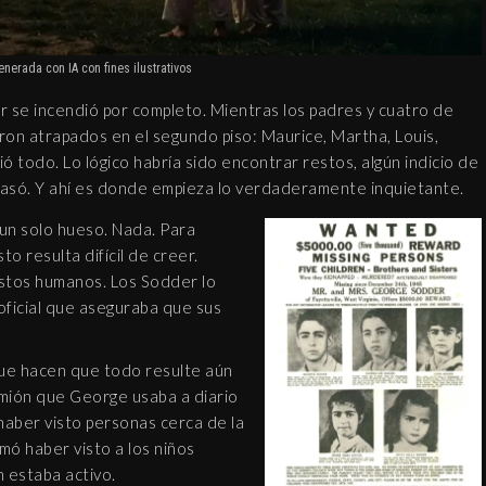
ARA MAUEROVA: LA
NÍBAL DE KUŘIM
nerada con IA con fines ilustrativos
RÓNICA NEGRA DTK
r se incendió por completo. Mientras los padres y cuatro de
12 febrero, 2019
aron atrapados en el segundo piso: Maurice, Martha, Louis,
ió todo. Lo lógico habría sido encontrar restos, algún indicio de
 pasó. Y ahí es donde empieza lo verdaderamente inquietante.
 un solo hueso. Nada. Para
o resulta difícil de creer.
estos humanos. Los Sodder lo
EL AMULETO DE
 oficial que aseguraba que sus
TETRAGRAMATON
MUNDO APÓCRIFO
que hacen que todo resulte aún
30 diciembre, 2018
amión que George usaba a diario
haber visto personas cerca de la
rmó haber visto a los niños
 estaba activo.