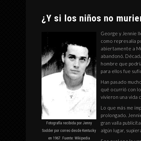
¿Y si los niños no murie
George y Jennie ll
como represalia po
abiertamente a Mu
abandonó. Décadas
hombre que podría
para ellos fue suf
Han pasado muchos
qué ocurrió con lo
vivieron una vida 
Lo que más me impa
prolongado. Jenn
gran valla publici
Fotografía recibida por Jenny
algún lugar, supier
Sodder por correo desde Kentucky
en 1967. Fuente: Wikipedia