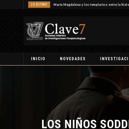
LO ÚLTIMO
María Magdalena y los templarios: entre la histo
INICIO
NOVEDADES
INVESTIGAC
LOS NIÑOS SODD