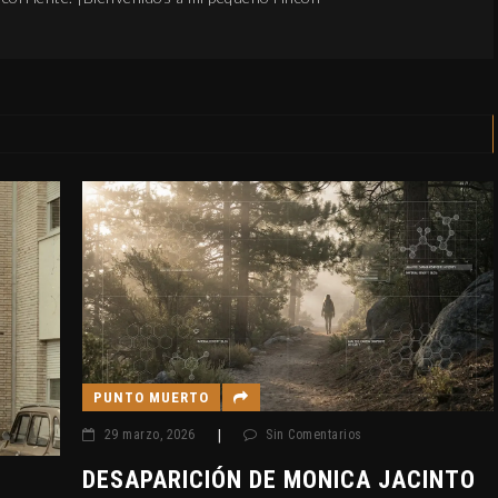
PUNTO 
20 marz
DESAP
NEIL 
INVES
UFOLÓ
PUNTO MUERTO
29 marzo, 2026
|
Sin Comentarios
DESAPARICIÓN DE MONICA JACINTO