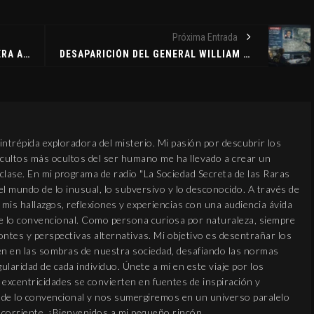
Próxima Entrada
JAPÓN LANZA UNA CAJA DE MADERA AL ESPACIO PARA COMBATIR LA BASURA ESPACIAL
DESAPARICIÓN DEL GENERAL WILLIAM NEIL MCCASLAND: ENTRE LA INVESTIGACIÓN OFICIAL Y EL ECO UFOLÓGICO
intrépida exploradora del misterio. Mi pasión por descubrir los
 cultos más ocultos del ser humano me ha llevado a crear un
clase. En mi programa de radio "La Sociedad Secreta de las Raras
el mundo de lo inusual, lo subversivo y lo desconocido. A través de
mis hallazgos, reflexiones y experiencias con una audiencia ávida
de lo convencional. Como persona curiosa por naturaleza, siempre
tes y perspectivas alternativas. Mi objetivo es desentrañar los
en en las sombras de nuestra sociedad, desafiando las normas
gularidad de cada individuo. Únete a mí en este viaje por los
s excentricidades se convierten en fuentes de inspiración y
s de lo convencional y nos sumergiremos en un universo paralelo
a corriente. ¡Bienvenidos a mi pequeño rincón