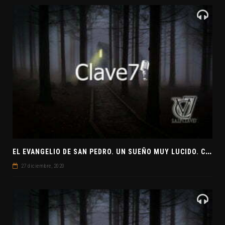
E
L EVANGELIO DE SAN PEDRO. UN SUEÑO MUY LUCIDO. CLAVE7 NEWS ¿PREPARADOS PARA UNA VISITA EXTRATERRESTRE?
27 diciembre, 2020