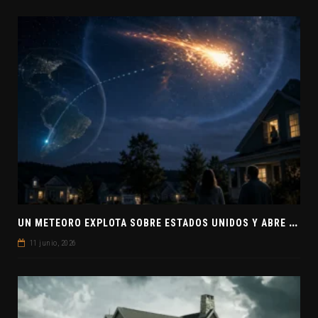
U
N METEORO EXPLOTA SOBRE ESTADOS UNIDOS Y ABRE LA PISTA DE POLAR-IM, UN POSIBLE VISITANTE INTERESTELAR
11 junio, 2026