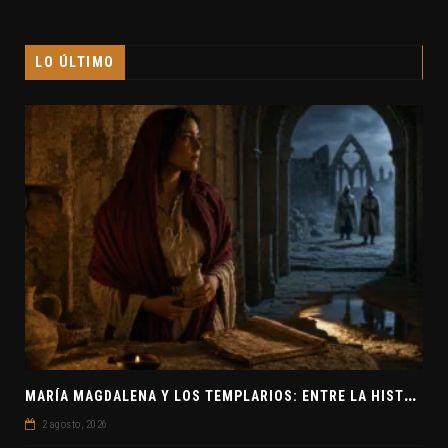
LO ÚLTIMO
M
ARÍA MAGDALENA Y LOS TEMPLARIOS: ENTRE LA HISTORIA Y EL MISTERIO
2 agosto, 2026