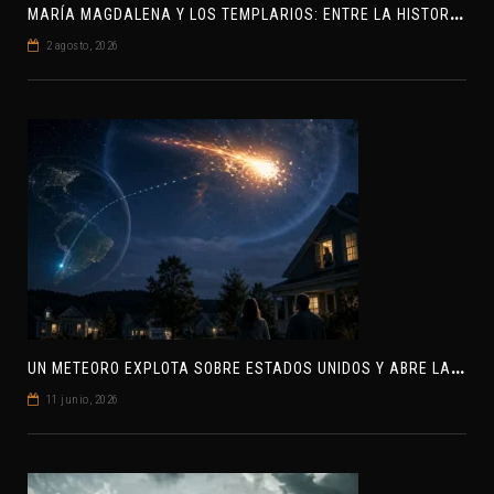
M
ARÍA MAGDALENA Y LOS TEMPLARIOS: ENTRE LA HISTORIA Y EL MISTERIO
2 agosto, 2026
U
N METEORO EXPLOTA SOBRE ESTADOS UNIDOS Y ABRE LA PISTA DE POLAR-IM, UN POSIBLE VISITANTE INTERESTELAR
11 junio, 2026