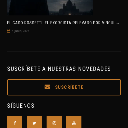
E
L CASO ROSSETTI: EL EXORCISTA RELEVADO POR VINCULAR OVNIS Y DEMONIOS
6 junio, 2026
SUSCRÍBETE A NUESTRAS NOVEDADES
SUSCRÍBETE
SÍGUENOS