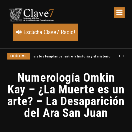
Escúcha Clave7 Radio!
LO ÚLTIMO
Un meteoro explota sobre Estados Unidos y abre la pista de P
Numerología Omkin
Kay – ¿La Muerte es un
arte? – La Desaparición
del Ara San Juan