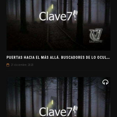
P
UERTAS HACIA EL MÁS ALLÁ. BUSCADORES DE LO OCULTO. EL PENSAMIENTO ABSTRACTO. EVANGELIOS APÓCRIFOS
21 diciembre, 2020