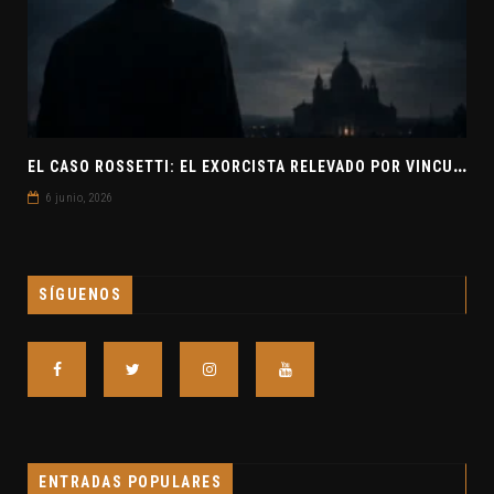
E
L CASO ROSSETTI: EL EXORCISTA RELEVADO POR VINCULAR OVNIS Y DEMONIOS
6 junio, 2026
SÍGUENOS
ENTRADAS POPULARES