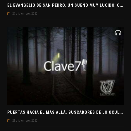
E
L EVANGELIO DE SAN PEDRO. UN SUEÑO MUY LUCIDO. CLAVE7 NEWS ¿PREPARADOS PARA UNA VISITA EXTRATERRESTRE?
27 diciembre, 2020
P
UERTAS HACIA EL MÁS ALLÁ. BUSCADORES DE LO OCULTO. EL PENSAMIENTO ABSTRACTO. EVANGELIOS APÓCRIFOS
21 diciembre, 2020