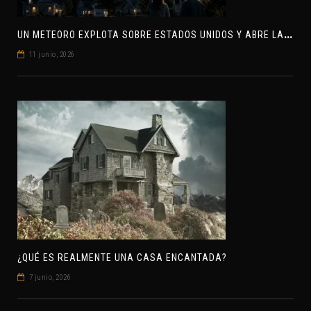
U
N METEORO EXPLOTA SOBRE ESTADOS UNIDOS Y ABRE LA PISTA DE POLAR-IM, UN POSIBLE VISITANTE INTERESTELAR
11 junio, 2026
¿QUÉ ES REALMENTE UNA CASA ENCANTADA?
7 junio, 2026