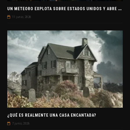
U
N METEORO EXPLOTA SOBRE ESTADOS UNIDOS Y ABRE LA PISTA DE POLAR-IM, UN POSIBLE VISITANTE INTERESTELAR
11 junio, 2026
¿QUÉ ES REALMENTE UNA CASA ENCANTADA?
7 junio, 2026