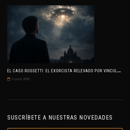
E
L CASO ROSSETTI: EL EXORCISTA RELEVADO POR VINCULAR OVNIS Y DEMONIOS
6 junio, 2026
SUSCRÍBETE A NUESTRAS NOVEDADES