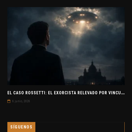
E
L CASO ROSSETTI: EL EXORCISTA RELEVADO POR VINCULAR OVNIS Y DEMONIOS
6 junio, 2026
SÍGUENOS