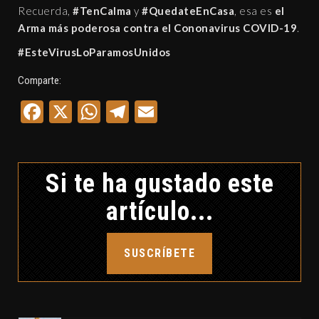
Recuerda,
#TenCalma
y
#QuedateEnCasa
, esa es
el
Arma más poderosa contra el Cononavirus COVID-19
.
#EsteVirusLoParamosUnidos
Comparte:
Facebook
X
WhatsApp
Telegram
Email
Si te ha gustado este
artículo...
SUSCRÍBETE