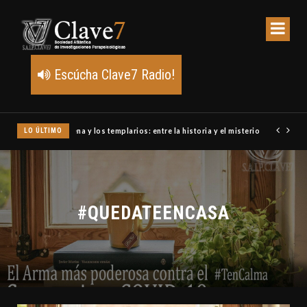
Escúcha Clave7 Radio!
LO ÚLTIMO
Un meteoro explota sobre Estados Unidos y abre la pista de P
#QUEDATEENCASA