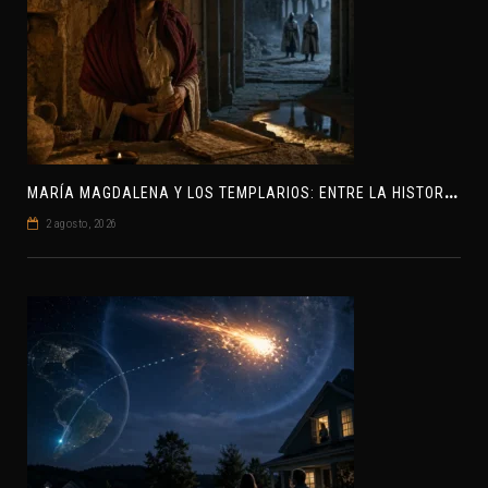
M
ARÍA MAGDALENA Y LOS TEMPLARIOS: ENTRE LA HISTORIA Y EL MISTERIO
2 agosto, 2026