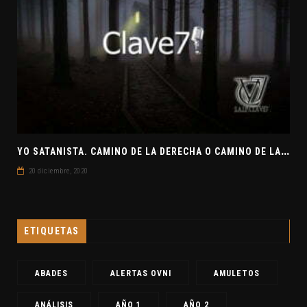
Y
O SATANISTA. CAMINO DE LA DERECHA O CAMINO DE LA IZQUIERDA. CLAVE7 NEWS
20 diciembre, 2020
ETIQUETAS
ABADES
ALERTAS OVNI
AMULETOS
ANÁLISIS
AÑO 1
AÑO 2