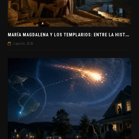
M
ARÍA MAGDALENA Y LOS TEMPLARIOS: ENTRE LA HISTORIA Y EL MISTERIO
2 agosto, 2026