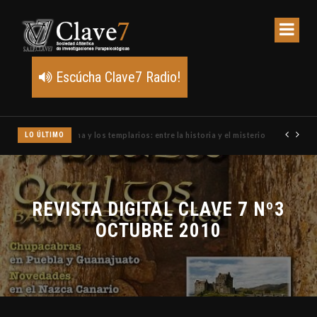
Escúcha Clave7 Radio!
LO ÚLTIMO
Un meteoro explota sobre Estados Unidos y abre la pista de P
REVISTA DIGITAL CLAVE 7 Nº3
OCTUBRE 2010