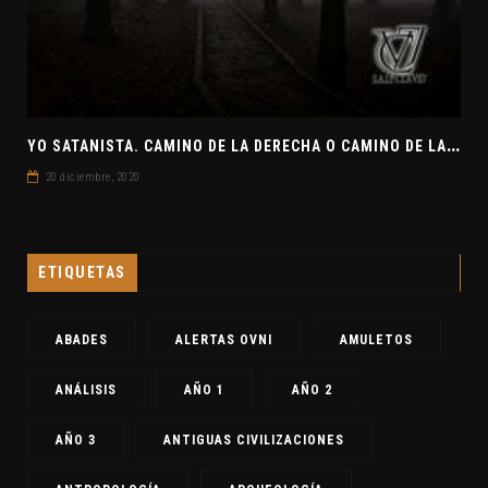
Y
O SATANISTA. CAMINO DE LA DERECHA O CAMINO DE LA IZQUIERDA. CLAVE7 NEWS
20 diciembre, 2020
ETIQUETAS
ABADES
ALERTAS OVNI
AMULETOS
ANÁLISIS
AÑO 1
AÑO 2
AÑO 3
ANTIGUAS CIVILIZACIONES