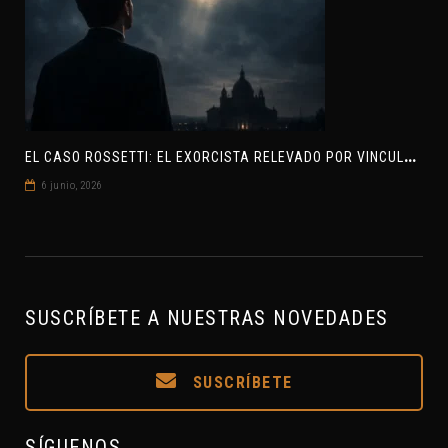
E
L CASO ROSSETTI: EL EXORCISTA RELEVADO POR VINCULAR OVNIS Y DEMONIOS
6 junio, 2026
SUSCRÍBETE A NUESTRAS NOVEDADES
SUSCRÍBETE
SÍGUENOS