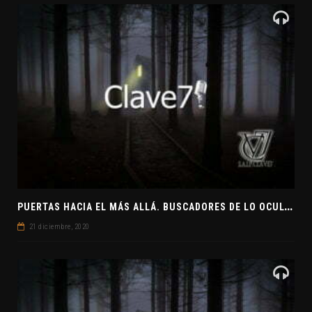
P
UERTAS HACIA EL MÁS ALLÁ. BUSCADORES DE LO OCULTO. EL PENSAMIENTO ABSTRACTO. EVANGELIOS APÓCRIFOS
21 diciembre, 2020