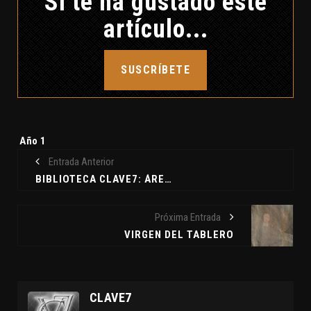
Si te ha gustado este
artículo...
SUSCRÍBETE
Etiquetas:
Año 1
Entrada Anterior
BIBLIOTECA CLAVE7: ÁREA 51, DE DAVID BENITO.
Próxima Entrada
VIRGEN DEL TABLERO
CLAVE7