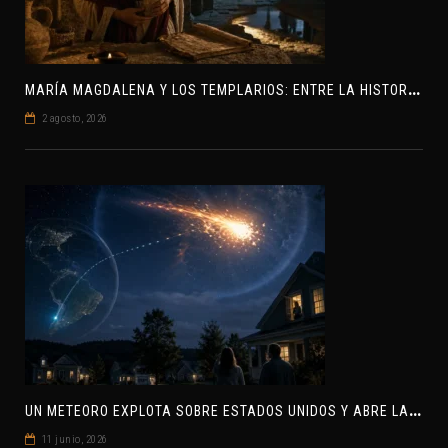
M
ARÍA MAGDALENA Y LOS TEMPLARIOS: ENTRE LA HISTORIA Y EL MISTERIO
2 agosto, 2026
U
N METEORO EXPLOTA SOBRE ESTADOS UNIDOS Y ABRE LA PISTA DE POLAR-IM, UN POSIBLE VISITANTE INTERESTELAR
11 junio, 2026