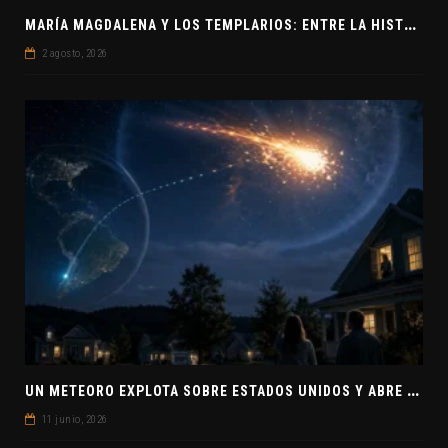
M
ARÍA MAGDALENA Y LOS TEMPLARIOS: ENTRE LA HISTORIA Y EL MISTERIO
2 agosto, 2026
U
N METEORO EXPLOTA SOBRE ESTADOS UNIDOS Y ABRE LA PISTA DE POLAR-IM, UN POSIBLE VISITANTE INTERESTELAR
11 junio, 2026