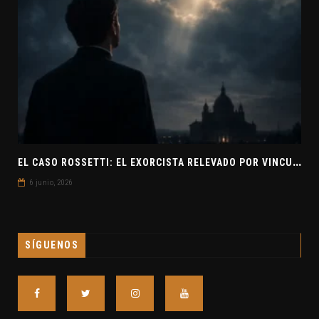
E
L CASO ROSSETTI: EL EXORCISTA RELEVADO POR VINCULAR OVNIS Y DEMONIOS
6 junio, 2026
SÍGUENOS