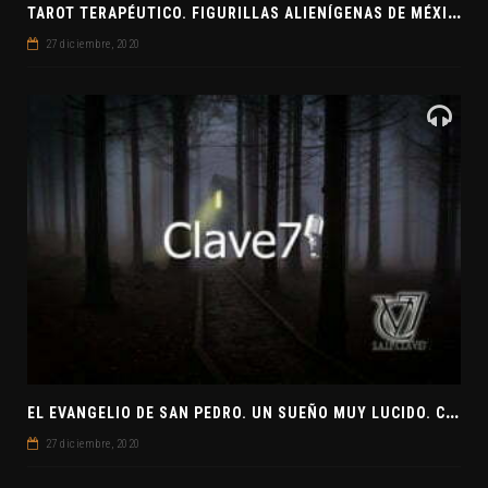
T
AROT TERAPÉUTICO. FIGURILLAS ALIENÍGENAS DE MÉXICO. EL SECRETO DE LAS RELACIONES. EVANGELIO DE JUDAS
27 diciembre, 2020
E
L EVANGELIO DE SAN PEDRO. UN SUEÑO MUY LUCIDO. CLAVE7 NEWS ¿PREPARADOS PARA UNA VISITA EXTRATERRESTRE?
27 diciembre, 2020