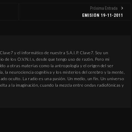
KLARA MAUEROVA: LA
Próxima Entrada
CANÍBAL DE KUŘIM
EMISIÓN 19-11-2011
CRÓNICA NEGRA DTK
12 febrero, 2019
O
lave7 y el informático de nuestra S.A.I.P. Clave7. Soy un
io de los O.V.N.I.s, desde que tengo uso de razón. Pero mi
ído a otras materias como la antropología y el origen del ser
, la neurociencia cognitiva y los misterios del cerebro y la mente,
asado oculto. La radio es una pasión. Un medio, un fin. Un universo
EL AMULET
elta a la imaginación, cuando la mezcla entre ondas radiofónicas y
TETRAGRA
MUNDO APÓCRIF
30 diciembre, 2