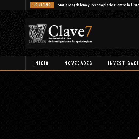
LO ÚLTIMO
María Magdalena y los templarios: entre la histo
INICIO
NOVEDADES
INVESTIGAC
S