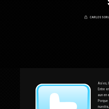
CARLOS SORIA
Así es, 
Entre e
aun en e
Porque 
nuestr