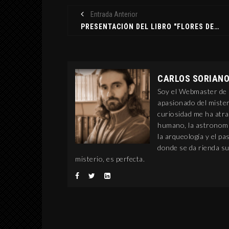
Entrada Anterior
PRESENTACIÓN DEL LIBRO "FLORES DE BACH, UNA TERAPIA VIBRACIONAL", DE ARTUR JOSÉ LOPES
CARLOS SORIAN
Soy el Webmaster de C
INTERPRETACIÓN DE
apasionado del mister
ABRAXAS SEGÚN
curiosidad me ha atra
BLAVATSKY Y JUNG
humano, la astronomía
la arqueología y el p
MUNDO APÓCRIFO
donde se da rienda su
8 septiembre, 2019
misterio, es perfecta.