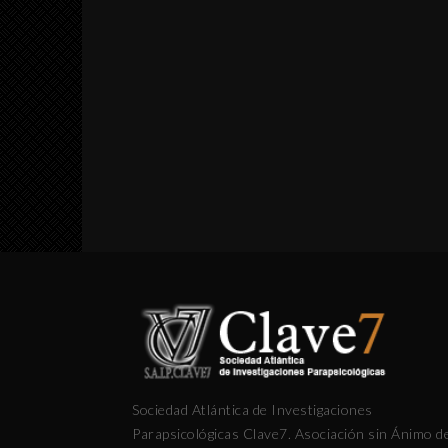
Sociedad Atlántica de Investigaciones
Parapsicológicas Clave7. Asociación sin Ánimo d