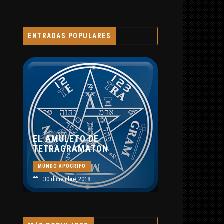
ENTRADAS POPULARES
INTERPRETACIÓN DE
ABRAXAS SEGÚN
BLAVATSKY Y JUNG
MUNDO APÓCRIFO
O DE
8 septiembre, 2019
MATON
O
018