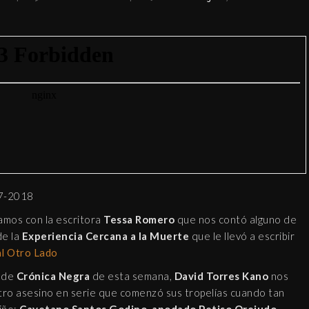
7-2018
amos con la escritora
Tessa Romero
que nos contó alguno de
de la
Experiencia Cercana a la Muerte
que le llevó a escribir
l Otro Lado
n de
Crónica Negra
de esta semana,
David Torres Kano
nos
KLARA MAUEROVA: LA
tro asesino en serie que comenzó sus tropelías cuando tan
CANÍBAL DE KUŘIM