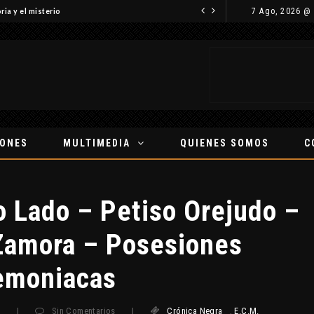
7 Ago, 2026 @
ria y el misterio
IONES
MULTIMEDIA
QUIENES SOMOS
C
o Lado – Petiso Orejudo –
 Zamora – Posesiones
emoniacas
8
|
Sin Comentarios
|
Crónica Negra
,
E.C.M.