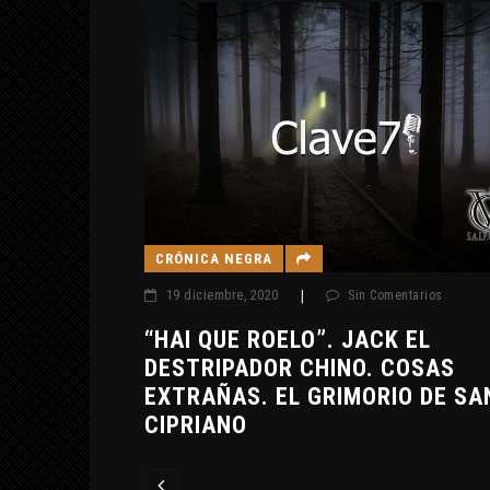
CRÓNICA NEGRA
ios
19 diciembre, 2020
|
Sin Comentarios
ACIONAL.
“HAI QUE ROELO”. JACK EL
 CASO
DESTRIPADOR CHINO. COSAS
S
EXTRAÑAS. EL GRIMORIO DE SA
CIPRIANO