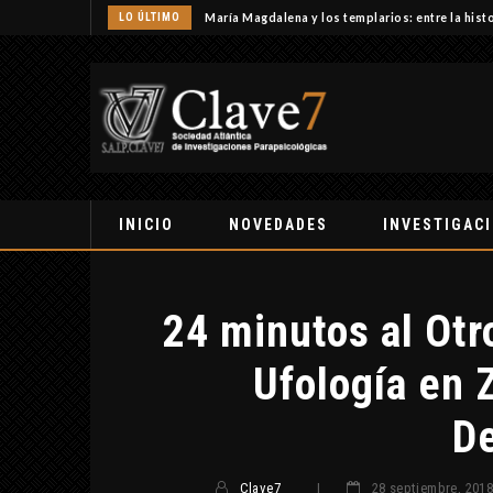
LO ÚLTIMO
María Magdalena y los templarios: entre la histo
INICIO
NOVEDADES
INVESTIGAC
24 minutos al Otr
Ufología en
D
Clave7
|
28 septiembre, 201