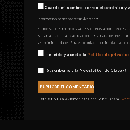
Guarda mi nombre, correo electrónico y 
Información básica sobre tus derechos:
Responsable: Fernando Álvarez Rodríguez a nombre de S.A.I.P
Al marcar la casilla de aceptación. | Destinatarios: Ne serán 
y suprimir tus datos. Para ello contacta con
gro.eteisevalc@
He leído y acepto la
Política de privacid
¡Suscríbeme a la Newsletter de Clave7!
Este sitio usa Akismet para reducir el spam.
Apre