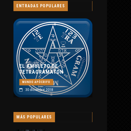
MUNDO APÓCRIFO
ENTRADAS POPULARES
8 septiembre, 2019
O DE
MATON
O
018
MÁS POPULARES