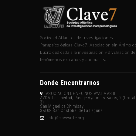
Sociedad Atlántica de Investigaciones
Parapsicológicas Clave7. Asociación sin Ánimo d
Lucro dedicada a la investigación y divulgación de
fenómenos extraños y anomalías.
Donde Encontrarnos
ASOCIACIÓN DE VECINOS AYATIMAS II
AVDA. La Libertad, Pasaje Ayatimas-Bajos, 2 (Portal
3)
San Miguel de Chimisay
38108 San Cristóbal de La Laguna
gro.eteisevalc@ofni