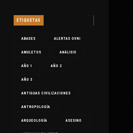
CRÓNICA NEGRA
CON
ETIQUETAS
10 agosto, 2020
|
Sin Comentarios
9 a
EL EXPERIMENTO ATÓMICO –
UFO
ABADES
ALERTAS OVNI
WILLIAM HARE – NECRONOMICON (2)
ALM
– NUEVA REALIDAD
ANO
AMULETOS
ANÁLISIS
AÑO 1
AÑO 2
AÑO 3
ANTIGUAS CIVILIZACIONES
ANTROPOLOGÍA
ARQUEOLOGÍA
ASESINO