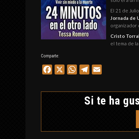
solo era un n
MUNDO APÓCRIFO
El 21 de Jul
8 septiembre, 2019
Jornada de 
organizador 
Cristo Torra
el tema de l
Comparte:
Facebook
X
WhatsApp
Telegram
Email
Si te ha gus