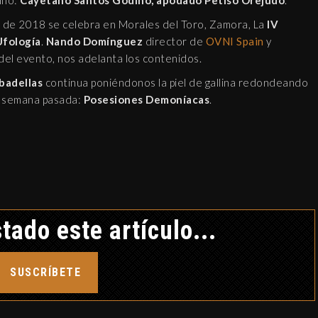
iño:
Cayetano Santos Godino, apodado Petiso Orejudo
.
CRÓNICA NEGRA DTK
io de 2018 se celebra en Morales del Toro, Zamora, La
IV
12 febrero, 2019
Ufología
.
Nando Domínguez
director de
OVNI Spain
y
del evento, nos adelanta los contenidos.
badellas
continua poniéndonos la piel de gallina redondeando
a semana pasada:
Posesiones Demoníacas
.
EL AMULET
TETRAGRA
MUNDO APÓCRIF
30 diciembre, 2
tado este artículo...
SUSCRÍBETE