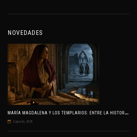
NOVEDADES
M
ARÍA MAGDALENA Y LOS TEMPLARIOS: ENTRE LA HISTORIA Y EL MISTERIO
2 agosto, 2026