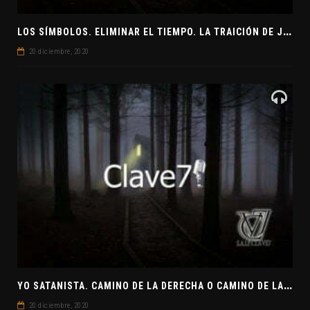
L
OS SÍMBOLOS. ELIMINAR EL TIEMPO. LA TRAICIÓN DE JUDAS
20 diciembre, 2020
Y
O SATANISTA. CAMINO DE LA DERECHA O CAMINO DE LA IZQUIERDA. CLAVE7 NEWS
20 diciembre, 2020