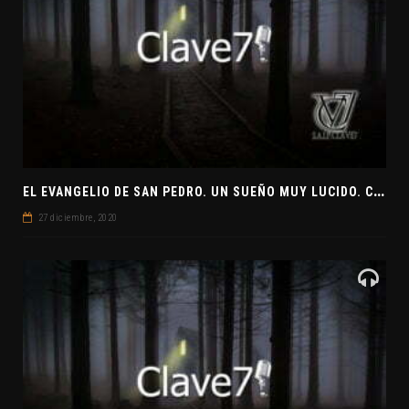
E
L EVANGELIO DE SAN PEDRO. UN SUEÑO MUY LUCIDO. CLAVE7 NEWS ¿PREPARADOS PARA UNA VISITA EXTRATERRESTRE?
27 diciembre, 2020