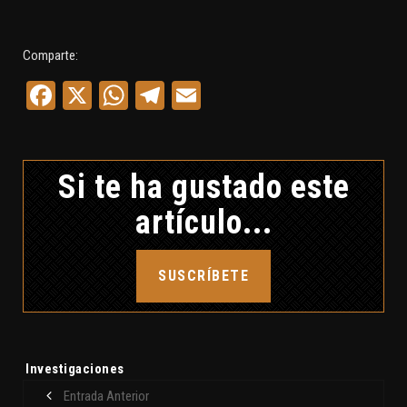
Comparte:
Facebook
X
WhatsApp
Telegram
Email
Si te ha gustado este
artículo...
SUSCRÍBETE
Etiquetas:
Investigaciones
Entrada Anterior