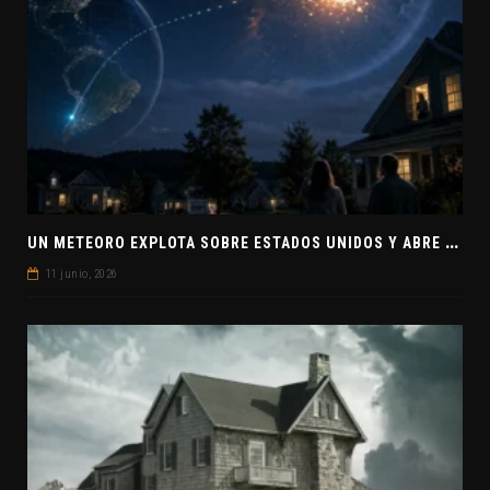
U
N METEORO EXPLOTA SOBRE ESTADOS UNIDOS Y ABRE LA PISTA DE POLAR-IM, UN POSIBLE VISITANTE INTERESTELAR
11 junio, 2026