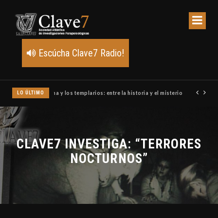
Escúcha Clave7 Radio!
LO ÚLTIMO
Un meteoro explota sobre Estados Unidos y abre la pista de P
CLAVE7 INVESTIGA: “TERRORES
NOCTURNOS”