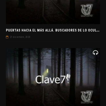
P
UERTAS HACIA EL MÁS ALLÁ. BUSCADORES DE LO OCULTO. EL PENSAMIENTO ABSTRACTO. EVANGELIOS APÓCRIFOS
21 diciembre, 2020