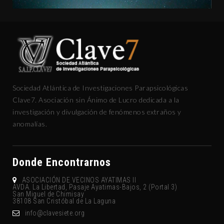
Sociedad Atlántica de Investigaciones Parapsicológicas
Clave7. Asociación sin Ánimo de Lucro dedicada a la
investigación y divulgación de fenómenos extraños y
anomalías.
Donde Encontrarnos
ASOCIACIÓN DE VECINOS AYATIMAS II
AVDA. La Libertad, Pasaje Ayatimas-Bajos, 2 (Portal 3)
San Miguel de Chimisay
38108 San Cristóbal de La Laguna
gro.eteisevalc@ofni