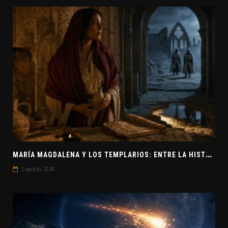
M
ARÍA MAGDALENA Y LOS TEMPLARIOS: ENTRE LA HISTORIA Y EL MISTERIO
2 agosto, 2026