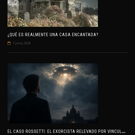
¿QUÉ ES REALMENTE UNA CASA ENCANTADA?
7 junio, 2026
E
L CASO ROSSETTI: EL EXORCISTA RELEVADO POR VINCULAR OVNIS Y DEMONIOS