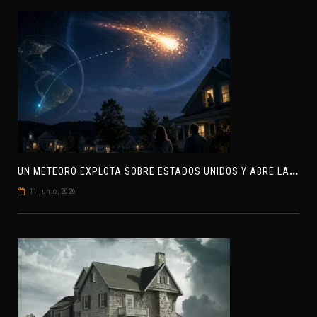
U
N METEORO EXPLOTA SOBRE ESTADOS UNIDOS Y ABRE LA PISTA DE POLAR-IM, UN POSIBLE VISITANTE INTERESTELAR
11 junio, 2026