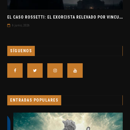
E
L CASO ROSSETTI: EL EXORCISTA RELEVADO POR VINCULAR OVNIS Y DEMONIOS
6 junio, 2026
SÍGUENOS
ENTRADAS POPULARES