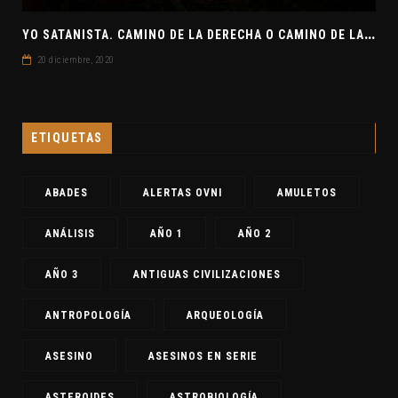
Y
O SATANISTA. CAMINO DE LA DERECHA O CAMINO DE LA IZQUIERDA. CLAVE7 NEWS
20 diciembre, 2020
ETIQUETAS
ABADES
ALERTAS OVNI
AMULETOS
ANÁLISIS
AÑO 1
AÑO 2
AÑO 3
ANTIGUAS CIVILIZACIONES
ANTROPOLOGÍA
ARQUEOLOGÍA
ASESINO
ASESINOS EN SERIE
ASTEROIDES
ASTROBIOLOGÍA