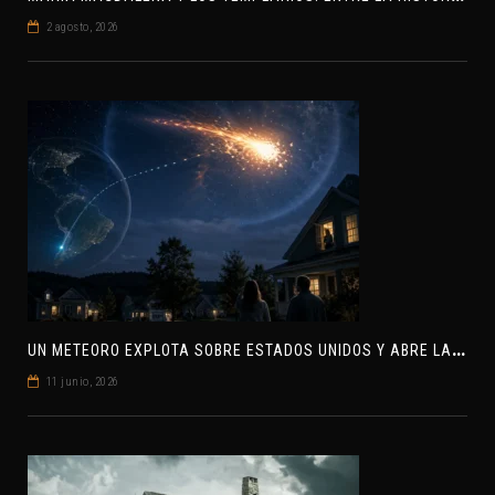
2 agosto, 2026
U
N METEORO EXPLOTA SOBRE ESTADOS UNIDOS Y ABRE LA PISTA DE POLAR-IM, UN POSIBLE VISITANTE INTERESTELAR
11 junio, 2026