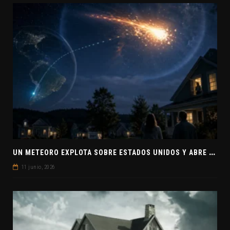
U
N METEORO EXPLOTA SOBRE ESTADOS UNIDOS Y ABRE LA PISTA DE POLAR-IM, UN POSIBLE VISITANTE INTERESTELAR
11 junio, 2026