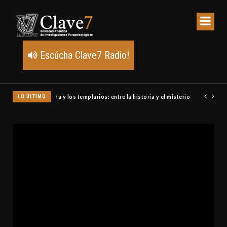
Escúcha Clave7 Radio!
LO ÚLTIMO
Un meteoro explota sobre Estados Unidos y abre la pista de P