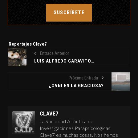
SUSCRÍBETE
Etiquetas:
Reportajes Clave7
Entrada Anterior
LUIS ALFREDO GARAVITO CUBILLOS. EL INFANTICIDA DE COLOMBIA
Próxima Entrada
¿OVNI EN LA GRACIOSA?
CLAVE7
La Sociedad Atlántica de
Investigaciones Parapsicológicas
Clave7 es muchas cosas. Nos hemos