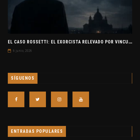
E
L CASO ROSSETTI: EL EXORCISTA RELEVADO POR VINCULAR OVNIS Y DEMONIOS
6 junio, 2026
SÍGUENOS
ENTRADAS POPULARES