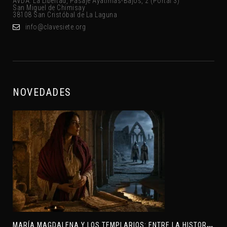
AVDA. La Libertad, Pasaje Ayatimas-Bajos, 2 (Portal 3)
San Miguel de Chimisay
38108 San Cristóbal de La Laguna
gro.eteisevalc@ofni
NOVEDADES
M
ARÍA MAGDALENA Y LOS TEMPLARIOS: ENTRE LA HISTORIA Y EL MISTERIO