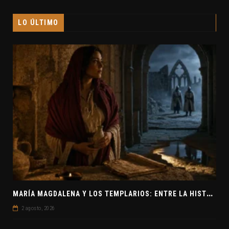
LO ÚLTIMO
M
ARÍA MAGDALENA Y LOS TEMPLARIOS: ENTRE LA HISTORIA Y EL MISTERIO
2 agosto, 2026