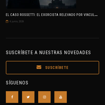
E
L CASO ROSSETTI: EL EXORCISTA RELEVADO POR VINCULAR OVNIS Y DEMONIOS
6 junio, 2026
SUSCRÍBETE A NUESTRAS NOVEDADES
SUSCRÍBETE
SÍGUENOS