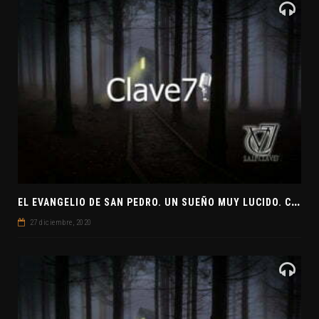
E
L EVANGELIO DE SAN PEDRO. UN SUEÑO MUY LUCIDO. CLAVE7 NEWS ¿PREPARADOS PARA UNA VISITA EXTRATERRESTRE?
27 diciembre, 2020