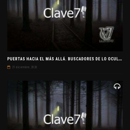
P
UERTAS HACIA EL MÁS ALLÁ. BUSCADORES DE LO OCULTO. EL PENSAMIENTO ABSTRACTO. EVANGELIOS APÓCRIFOS
21 diciembre, 2020