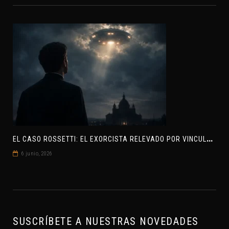
E
L CASO ROSSETTI: EL EXORCISTA RELEVADO POR VINCULAR OVNIS Y DEMONIOS
6 junio, 2026
SUSCRÍBETE A NUESTRAS NOVEDADES