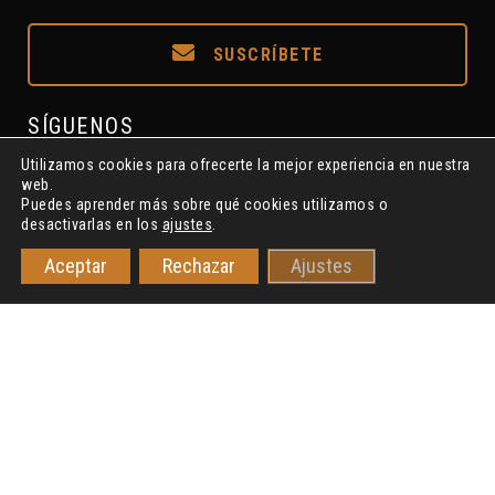
SUSCRÍBETE
SÍGUENOS
Utilizamos cookies para ofrecerte la mejor experiencia en nuestra
web.
Puedes aprender más sobre qué cookies utilizamos o
desactivarlas en los
ajustes
.
Aceptar
Rechazar
Ajustes
Asociación S.A.L. R.N.A. Nº615175 ©2018-2022 S.A.I.P.CLAVE7
Privacidad
Cookies
Aviso Legal