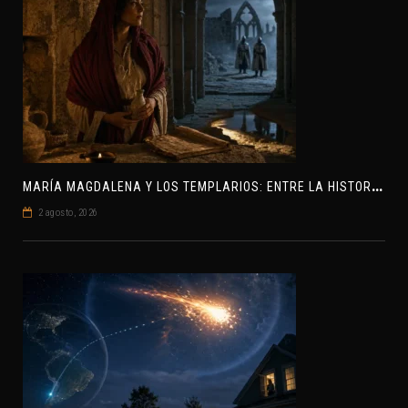
M
ARÍA MAGDALENA Y LOS TEMPLARIOS: ENTRE LA HISTORIA Y EL MISTERIO
2 agosto, 2026