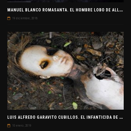
M
ANUEL BLANCO ROMASANTA. EL HOMBRE LOBO DE ALLARIZ
19 diciembre, 2018
L
UIS ALFREDO GARAVITO CUBILLOS. EL INFANTICIDA DE COLOMBIA
10 enero, 2019