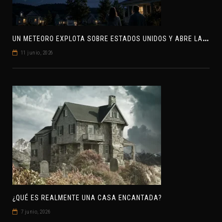
U
N METEORO EXPLOTA SOBRE ESTADOS UNIDOS Y ABRE LA PISTA DE POLAR-IM, UN POSIBLE VISITANTE INTERESTELAR
11 junio, 2026
¿QUÉ ES REALMENTE UNA CASA ENCANTADA?
7 junio, 2026