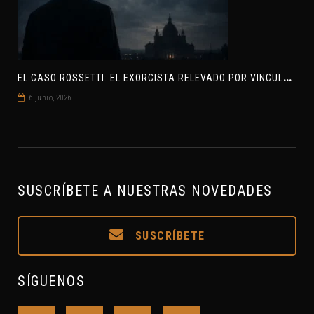
E
L CASO ROSSETTI: EL EXORCISTA RELEVADO POR VINCULAR OVNIS Y DEMONIOS
6 junio, 2026
SUSCRÍBETE A NUESTRAS NOVEDADES
SUSCRÍBETE
SÍGUENOS