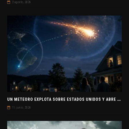
2 agosto, 2026
U
N METEORO EXPLOTA SOBRE ESTADOS UNIDOS Y ABRE LA PISTA DE POLAR-IM, UN POSIBLE VISITANTE INTERESTELAR
11 junio, 2026