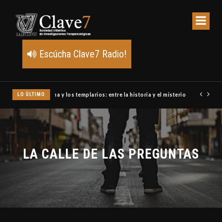
Escúcha Clave7 Radio!
LO ÚLTIMO
Un meteoro explota sobre Estados Unidos y abre la pista de P
LA CALLE DE LAS PREGUNTAS