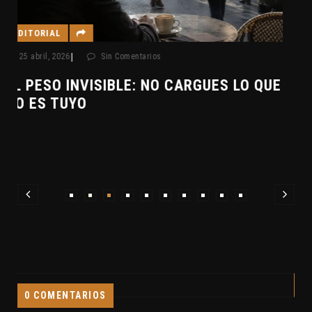
EDITORIAL
|
29 marzo, 2026
Sin Comentarios
¿PODRÍAMOS BORRARNOS A NOSOTROS
E
MISMOS?
0 COMENTARIOS