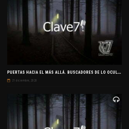
P
UERTAS HACIA EL MÁS ALLÁ. BUSCADORES DE LO OCULTO. EL PENSAMIENTO ABSTRACTO. EVANGELIOS APÓCRIFOS
21 diciembre, 2020