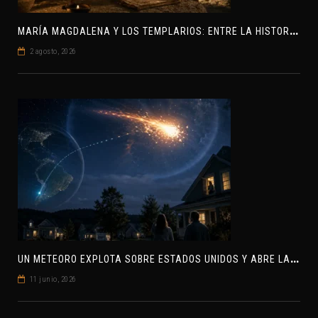
M
ARÍA MAGDALENA Y LOS TEMPLARIOS: ENTRE LA HISTORIA Y EL MISTERIO
2 agosto, 2026
U
N METEORO EXPLOTA SOBRE ESTADOS UNIDOS Y ABRE LA PISTA DE POLAR-IM, UN POSIBLE VISITANTE INTERESTELAR
11 junio, 2026