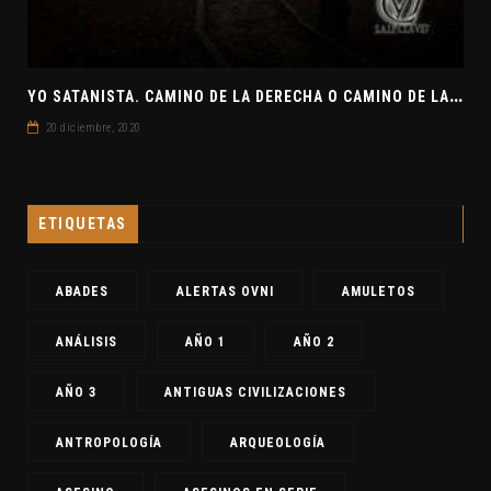
Y
O SATANISTA. CAMINO DE LA DERECHA O CAMINO DE LA IZQUIERDA. CLAVE7 NEWS
20 diciembre, 2020
ETIQUETAS
ABADES
ALERTAS OVNI
AMULETOS
ANÁLISIS
AÑO 1
AÑO 2
AÑO 3
ANTIGUAS CIVILIZACIONES
ANTROPOLOGÍA
ARQUEOLOGÍA