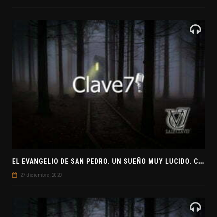
E
L EVANGELIO DE SAN PEDRO. UN SUEÑO MUY LUCIDO. CLAVE7 NEWS ¿PREPARADOS PARA UNA VISITA EXTRATERRESTRE?
27 diciembre, 2020