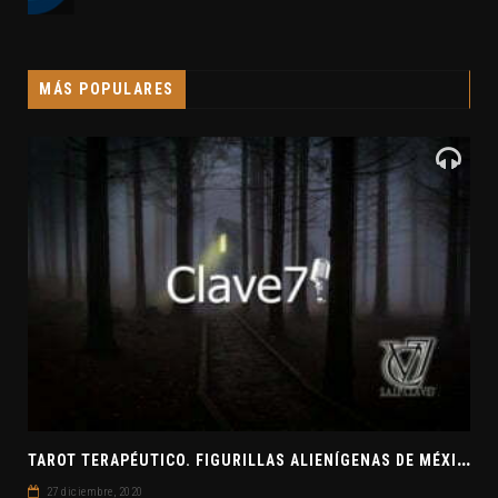
MÁS POPULARES
T
AROT TERAPÉUTICO. FIGURILLAS ALIENÍGENAS DE MÉXICO. EL SECRETO DE LAS RELACIONES. EVANGELIO DE JUDAS
27 diciembre, 2020