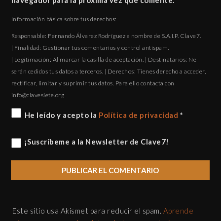
navegador para la próxima vez que comente.
Información básica sobre tus derechos:
Responsable: Fernando Álvarez Rodríguez a nombre de S.A.I.P. Clave7.
| Finalidad: Gestionar tus comentarios y control antispam.
| Legitimación: Al marcar la casilla de aceptación. | Destinatarios: Ne
serán cedidos tus datos a terceros. | Derechos: Tienes derecho a acceder,
rectificar, limitar y suprimir tus datos. Para ello contacta con
gro.eteisevalc@ofni
He leído y acepto la
Política de privacidad
*
¡Suscríbeme a la Newsletter de Clave7!
Este sitio usa Akismet para reducir el spam.
Aprende