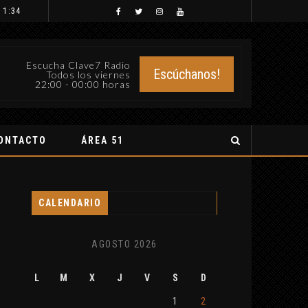
 1:34
Escucha Clave7 Radio
Escúchanos!
Todos los viernes
22:00 - 00:00 horas
ONTACTO
ÁREA 51
CALENDARIO
AGOSTO 2026
L
M
X
J
V
S
D
1
2