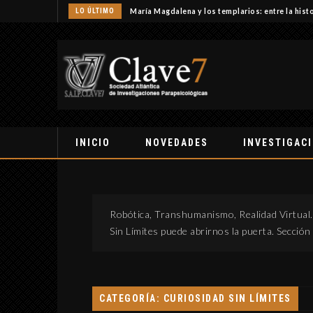
LO ÚLTIMO
María Magdalena y los templarios: entre la histo
INICIO
NOVEDADES
INVESTIGAC
Robótica, Transhumanismo, Realidad Virtua
Sin Límites puede abrirnos la puerta. Secció
CATEGORÍA: CURIOSIDAD SIN LÍMITES