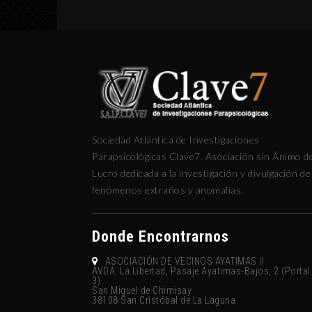
Sociedad Atlántica de Investigaciones
Parapsicológicas Clave7. Asociación sin Ánimo d
Lucro dedicada a la investigación y divulgación de
fenómenos extraños y anomalías.
Donde Encontrarnos
ASOCIACIÓN DE VECINOS AYATIMAS II
AVDA. La Libertad, Pasaje Ayatimas-Bajos, 2 (Portal
3)
San Miguel de Chimisay
38108 San Cristóbal de La Laguna