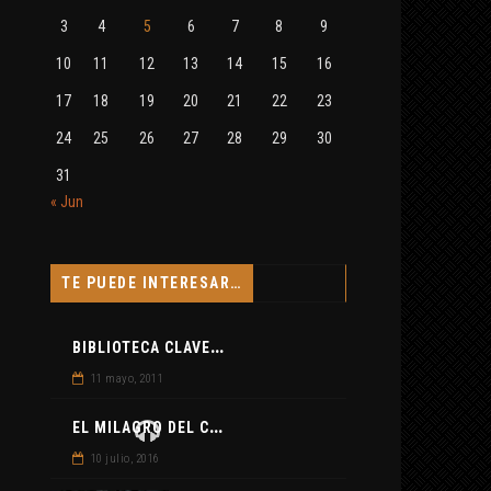
3
4
5
6
7
8
9
10
11
12
13
14
15
16
17
18
19
20
21
22
23
24
25
26
27
28
29
30
31
« Jun
TE PUEDE INTERESAR…
B
IBLIOTECA CLAVE7: AMANDA AMA, DE ALHAMA MARCOS
11 mayo, 2011
E
L MILAGRO DEL COJO DE CALANDA – DEBATE: MISERIO ¿SI O NO?
10 julio, 2016