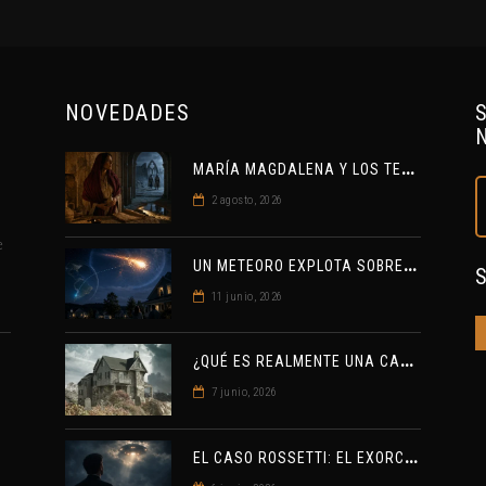
NOVEDADES
M
ARÍA MAGDALENA Y LOS TEMPLARIOS: ENTRE LA HISTORIA Y EL MISTERIO
2 agosto, 2026
e
U
N METEORO EXPLOTA SOBRE ESTADOS UNIDOS Y ABRE LA PISTA DE POLAR-IM, UN POSIBLE VISITANTE INTERESTELAR
11 junio, 2026
¿
QUÉ ES REALMENTE UNA CASA ENCANTADA?
7 junio, 2026
E
L CASO ROSSETTI: EL EXORCISTA RELEVADO POR VINCULAR OVNIS Y DEMONIOS