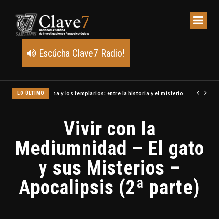
Escúcha Clave7 Radio!
LO ÚLTIMO
Un meteoro explota sobre Estados Unidos y abre la pista de P
Vivir con la
Mediumnidad – El gato
y sus Misterios –
Apocalipsis (2ª parte)