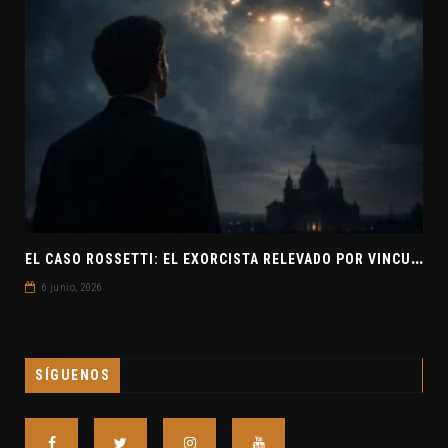
E
L CASO ROSSETTI: EL EXORCISTA RELEVADO POR VINCULAR OVNIS Y DEMONIOS
6 junio, 2026
SÍGUENOS