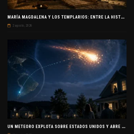
M
ARÍA MAGDALENA Y LOS TEMPLARIOS: ENTRE LA HISTORIA Y EL MISTERIO
2 agosto, 2026
U
N METEORO EXPLOTA SOBRE ESTADOS UNIDOS Y ABRE LA PISTA DE POLAR-IM, UN POSIBLE VISITANTE INTERESTELAR