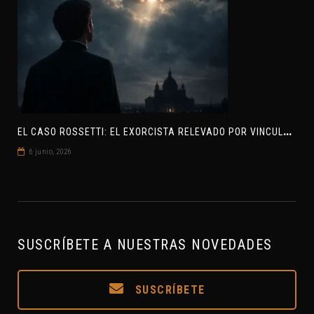
E
L CASO ROSSETTI: EL EXORCISTA RELEVADO POR VINCULAR OVNIS Y DEMONIOS
6 junio, 2026
SUSCRÍBETE A NUESTRAS NOVEDADES
SUSCRÍBETE