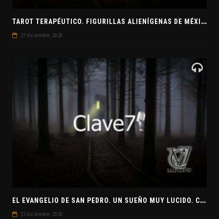
T
AROT TERAPÉUTICO. FIGURILLAS ALIENÍGENAS DE MÉXICO. EL SECRETO DE LAS RELACIONES. EVANGELIO DE JUDAS
27 diciembre, 2020
E
L EVANGELIO DE SAN PEDRO. UN SUEÑO MUY LUCIDO. CLAVE7 NEWS ¿PREPARADOS PARA UNA VISITA EXTRATERRESTRE?
27 diciembre, 2020