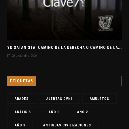
Y
O SATANISTA. CAMINO DE LA DERECHA O CAMINO DE LA IZQUIERDA. CLAVE7 NEWS
20 diciembre, 2020
ETIQUETAS
ABADES
ALERTAS OVNI
AMULETOS
ANÁLISIS
AÑO 1
AÑO 2
AÑO 3
ANTIGUAS CIVILIZACIONES