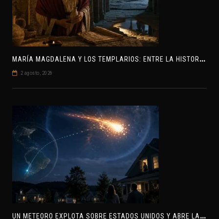
M
ARÍA MAGDALENA Y LOS TEMPLARIOS: ENTRE LA HISTORIA Y EL MISTERIO
2 agosto, 2026
U
N METEORO EXPLOTA SOBRE ESTADOS UNIDOS Y ABRE LA PISTA DE POLAR-IM, UN POSIBLE VISITANTE INTERESTELAR