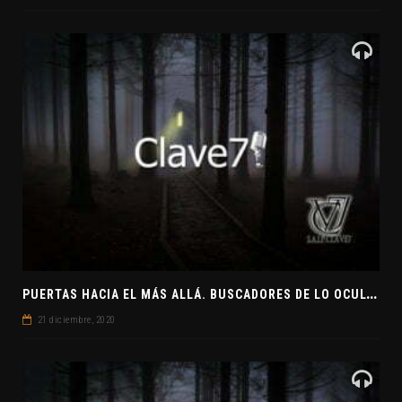
P
UERTAS HACIA EL MÁS ALLÁ. BUSCADORES DE LO OCULTO. EL PENSAMIENTO ABSTRACTO. EVANGELIOS APÓCRIFOS
21 diciembre, 2020