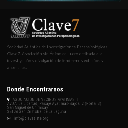
Sociedad Atlántica de Investigaciones Parapsicológicas
Clave7. Asociación sin Ánimo de Lucro dedicada a la
investigación y divulgación de fenómenos extraños y
anomalías.
Donde Encontrarnos
ASOCIACIÓN DE VECINOS AYATIMAS II
AVDA. La Libertad, Pasaje Ayatimas-Bajos, 2 (Portal 3)
San Miguel de Chimisay
38108 San Cristóbal de La Laguna
gro.eteisevalc@ofni