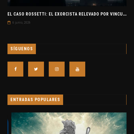
E
L CASO ROSSETTI: EL EXORCISTA RELEVADO POR VINCULAR OVNIS Y DEMONIOS
6 junio, 2026
SÍGUENOS
ENTRADAS POPULARES