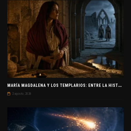
M
ARÍA MAGDALENA Y LOS TEMPLARIOS: ENTRE LA HISTORIA Y EL MISTERIO
2 agosto, 2026