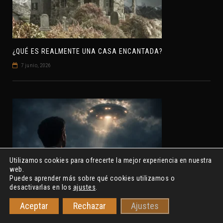
¿QUÉ ES REALMENTE UNA CASA ENCANTADA?
7 junio, 2026
Utilizamos cookies para ofrecerte la mejor experiencia en nuestra
web.
Puedes aprender más sobre qué cookies utilizamos o
desactivarlas en los
ajustes
.
Aceptar
Rechazar
Ajustes
E
L CASO ROSSETTI: EL EXORCISTA RELEVADO POR VINCULAR OVNIS Y DEMONIOS