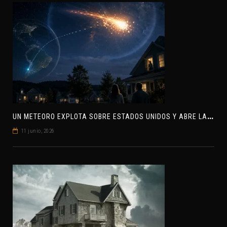
U
N METEORO EXPLOTA SOBRE ESTADOS UNIDOS Y ABRE LA PISTA DE POLAR-IM, UN POSIBLE VISITANTE INTERESTELAR
11 junio, 2026