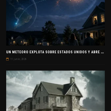
U
N METEORO EXPLOTA SOBRE ESTADOS UNIDOS Y ABRE LA PISTA DE POLAR-IM, UN POSIBLE VISITANTE INTERESTELAR
11 junio, 2026