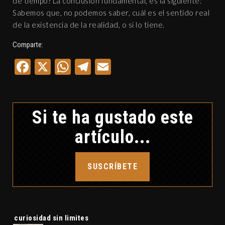
de tiempo? La conclusión fundamental, es la siguiente:
Sabemos que, no podemos saber, cuál es el sentido real
de la existencia de la realidad, o si lo tiene.
Comparte:
Facebook
X
WhatsApp
Telegram
Email
Si te ha gustado este
artículo...
SUSCRÍBETE
Etiquetas:
curiosidad sin limites