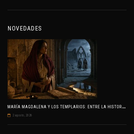
NOVEDADES
M
ARÍA MAGDALENA Y LOS TEMPLARIOS: ENTRE LA HISTORIA Y EL MISTERIO
2 agosto, 2026