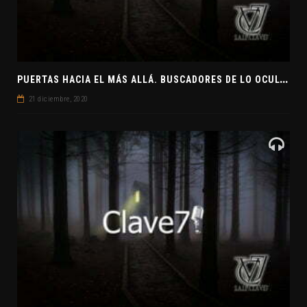
P
UERTAS HACIA EL MÁS ALLÁ. BUSCADORES DE LO OCULTO. EL PENSAMIENTO ABSTRACTO. EVANGELIOS APÓCRIFOS
21 diciembre, 2020