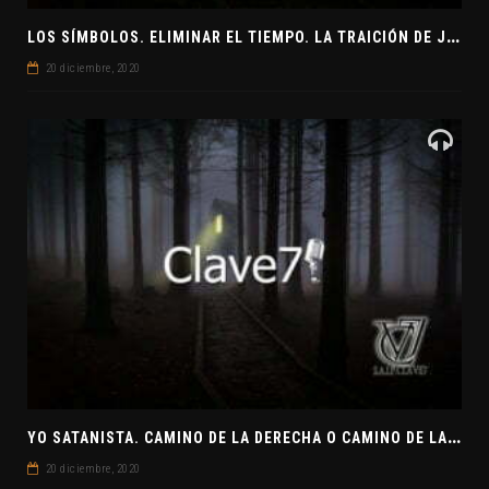
L
OS SÍMBOLOS. ELIMINAR EL TIEMPO. LA TRAICIÓN DE JUDAS
20 diciembre, 2020
Y
O SATANISTA. CAMINO DE LA DERECHA O CAMINO DE LA IZQUIERDA. CLAVE7 NEWS
20 diciembre, 2020