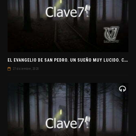
E
L EVANGELIO DE SAN PEDRO. UN SUEÑO MUY LUCIDO. CLAVE7 NEWS ¿PREPARADOS PARA UNA VISITA EXTRATERRESTRE?
27 diciembre, 2020