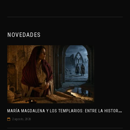
NOVEDADES
M
ARÍA MAGDALENA Y LOS TEMPLARIOS: ENTRE LA HISTORIA Y EL MISTERIO
2 agosto, 2026