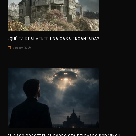
¿QUÉ ES REALMENTE UNA CASA ENCANTADA?
7 junio, 2026
E
L CASO ROSSETTI: EL EXORCISTA RELEVADO POR VINCULAR OVNIS Y DEMONIOS