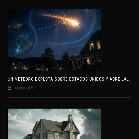
U
N METEORO EXPLOTA SOBRE ESTADOS UNIDOS Y ABRE LA PISTA DE POLAR-IM, UN POSIBLE VISITANTE INTERESTELAR
11 junio, 2026