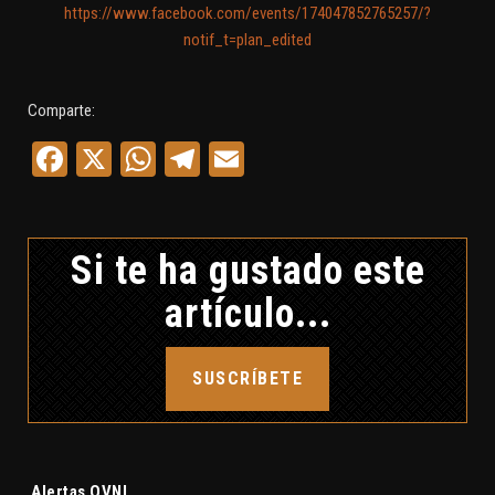
https://www.facebook.com/events/174047852765257/?
notif_t=plan_edited
Comparte:
Facebook
X
WhatsApp
Telegram
Email
Si te ha gustado este
artículo...
SUSCRÍBETE
Etiquetas:
Alertas OVNI