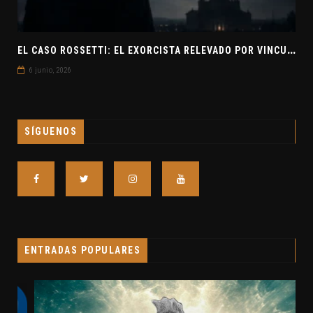
E
L CASO ROSSETTI: EL EXORCISTA RELEVADO POR VINCULAR OVNIS Y DEMONIOS
6 junio, 2026
SÍGUENOS
ENTRADAS POPULARES