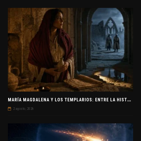
M
ARÍA MAGDALENA Y LOS TEMPLARIOS: ENTRE LA HISTORIA Y EL MISTERIO
2 agosto, 2026