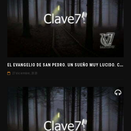
E
L EVANGELIO DE SAN PEDRO. UN SUEÑO MUY LUCIDO. CLAVE7 NEWS ¿PREPARADOS PARA UNA VISITA EXTRATERRESTRE?
27 diciembre, 2020