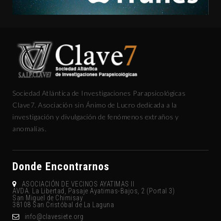
Sociedad Atlántica de Investigaciones Parapsicológicas
Clave7. Asociación sin Ánimo de Lucro dedicada a la
investigación y divulgación de fenómenos extraños y
anomalías.
Donde Encontrarnos
ASOCIACIÓN DE VECINOS AYATIMAS II
AVDA. La Libertad, Pasaje Ayatimas-Bajos, 2 (Portal 3)
San Miguel de Chimisay
38108 San Cristóbal de La Laguna
gro.eteisevalc@ofni