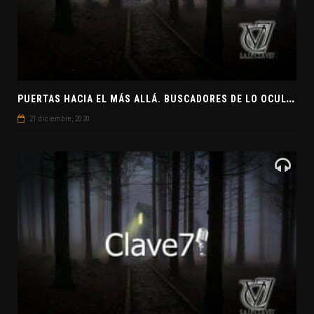
P
UERTAS HACIA EL MÁS ALLÁ. BUSCADORES DE LO OCULTO. EL PENSAMIENTO ABSTRACTO. EVANGELIOS APÓCRIFOS
21 diciembre, 2020