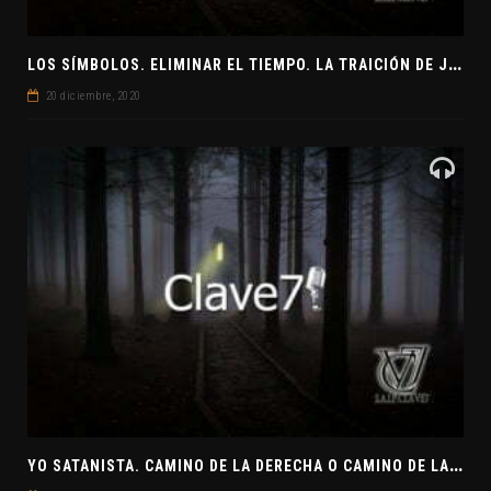
L
OS SÍMBOLOS. ELIMINAR EL TIEMPO. LA TRAICIÓN DE JUDAS
20 diciembre, 2020
Y
O SATANISTA. CAMINO DE LA DERECHA O CAMINO DE LA IZQUIERDA. CLAVE7 NEWS