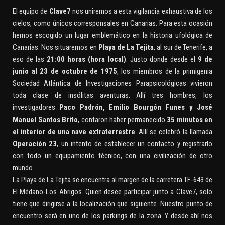
El equipo de
Clave7
nos uniremos a esta vigilancia exhaustiva de los
cielos, como únicos corresponsales en Canarias. Para esta ocasión
hemos escogido un lugar emblemático en la historia ufológica de
Canarias. Nos situaremos en
Playa de La Tejita
, al sur de Tenerife, a
eso de las
21:00 horas (hora local)
. Justo donde desde el
9 de
junio al 23 de octubre de 1975
, los miembros de la primigenia
Sociedad Atlántica de Investigaciones Parapsicológicas vivieron
toda clase de insólitas aventuras. Allí tres hombres, los
investigadores
Paco Padrón, Emilio Bourgón Funes y José
Manuel Santos Brito
, contaron haber permanecido
35 minutos en
el interior de una nave extraterrestre
. Allí se celebró la llamada
Operación 23
, un intento de establecer un contacto y registrarlo
con todo un equipamiento técnico, con una civilización de otro
mundo.
La Playa de La Tejita se encuentra al margen de la carretera TF-643 de
El Médano-Los Abrigos. Quien desee participar junto a Clave7, solo
tiene que dirigirse a la localización que siguiente. Nuestro punto de
encuentro será en uno de los parkings de la zona. Y desde ahí nos