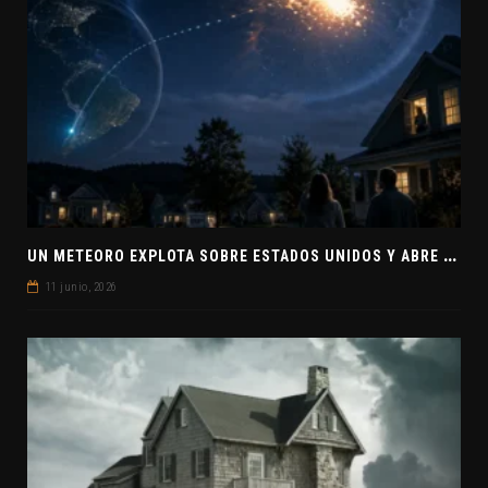
U
N METEORO EXPLOTA SOBRE ESTADOS UNIDOS Y ABRE LA PISTA DE POLAR-IM, UN POSIBLE VISITANTE INTERESTELAR
11 junio, 2026