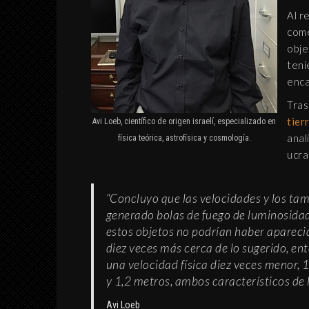
Al r
come
obje
teni
enca
Tras
tier
Avi Loeb, científico de origen israelí, especializado en
anal
física teórica, astrofísica y cosmología.
ucra
“Concluyo que las velocidades y los ta
generado bolas de fuego de luminosidad 
estos objetos no podrían haber apareci
diez veces más cerca de lo sugerido, en
una velocidad física diez veces menor, 1
y 1,2 metros, ambos característicos de lo
Avi Loeb