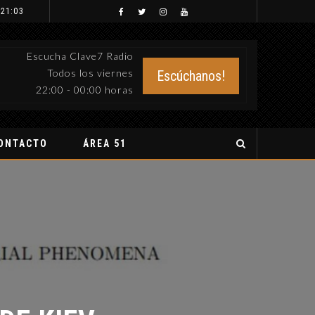
 21:03
Escucha Clave7 Radio
Todos los viernes
Escúchanos!
22:00 - 00:00 horas
ONTACTO
ÁREA 51
E KIEV