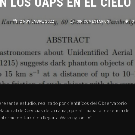
|
2 NOVIEMBRE, 2022
|
SIN COMENTARIOS
|
OVNIS
resante estudio, realizado por científicos del Observatorio
Nacional de Ciencias de Ucrania, que afirmaba la presencia de
 informe no tardó en llegar a Washington DC.