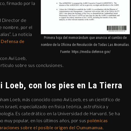
co, firmado por la
LARA MAUEROVA: LA
ANÍBAL DE KUŘIM
l Director de
RÓNICA NEGRA DTK
e nombre, por el
12 febrero, 2019
ías”. La noticia
Primera hoja del memorándum que anuncia el cambio de
 Defensa de
nombre de la Oficina de Resolución de Todas Las Anomalías.
Fuente: https://media.defense.gov/
 con Avi Loeb,
artículo sobre sus conclusiones.
EL AMULETO DE
i Loeb, con los pies en La Tierra
TETRAGRAMATON
MUNDO APÓCRIFO
ham Loeb, más conocido como Avi Loeb, es un científico de
30 diciembre, 2018
en israelí, especializado en física teórica, astrofísica y
ología. Es catedrático en la Universidad de Harvard. Se ha
o muy popular, en los últimos años, por sus
polémicas
araciones sobre el posible origen del Oumumamua
.