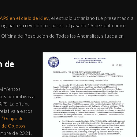
v
APS en el cielo de Kiev
, el estudio ucraniano fue presentado a
x.og, para su revisión por pares, el pasado 16 de septiembre.
 Oficina de Resolución de Todas las Anomalías, situada en
n de
ovimientos
 sus normativas a
PS. La oficina
elativa a estos
o
“Grupo de
n de Objetos
iembre de 2021,