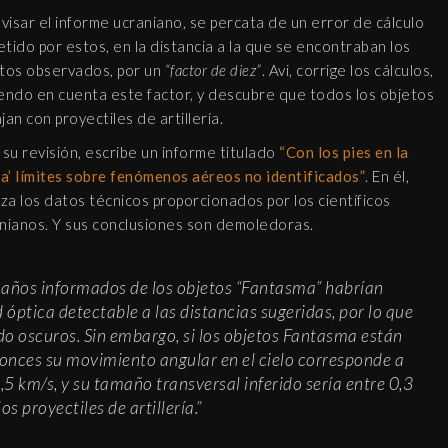
evisar el informe ucraniano, se percata de un error de cálculo
tido por estos, en la distancia a la que se encontraban los
tos observados, por un
“factor de diez”
. Avi, corrige los cálculos,
endo en cuenta este factor, y descubre que todos los objetos
jan con proyectiles de artillería.
 su revisión, escribe un informe titulado
“Con los pies en la
ra’ límites sobre fenómenos aéreos no identificados”
. En él,
iza los datos técnicos proporcionados por los científicos
nianos. Y sus conclusiones son demoledoras.
maños informados de los objetos “Fantasma” habrían
óptica detectable a las distancias sugeridas, por lo que
do oscuros. Sin embargo, si los objetos Fantasma están
tonces su movimiento angular en el cielo corresponde a
,5 km/s, y su tamaño transversal inferido sería entre 0,3
s proyectiles de artillería.”