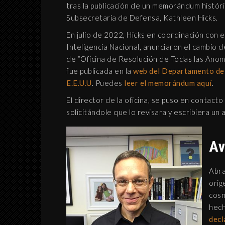
tras la publicación de un memorándum históri
K
Subsecretaria de Defensa, Kathleen Hicks.
C
En julio de 2022, Hicks en coordinación con e
C
Inteligencia Nacional, anunciaron el cambio d
de “Oficina de Resolución de Todas las Anomal
fue publicada en la
web del Departamento de
E.E.U.U
. Puedes
leer el memorándum aquí
.
INTERPRETACIÓN DE
El director de la oficina, se puso en contacto
ABRAXAS SEGÚN
solicitándole que lo revisara y escribiera un 
BLAVATSKY Y JUNG
MUNDO APÓCRIFO
Av
8 septiembre, 2019
Abra
orig
cosm
hech
decl