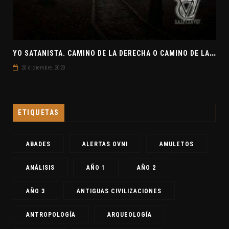
Y
O SATANISTA. CAMINO DE LA DERECHA O CAMINO DE LA IZQUIERDA. CLAVE7 NEWS
20 diciembre, 2020
ETIQUETAS
ABADES
ALERTAS OVNI
AMULETOS
ANÁLISIS
AÑO 1
AÑO 2
AÑO 3
ANTIGUAS CIVILIZACIONES
ANTROPOLOGÍA
ARQUEOLOGÍA