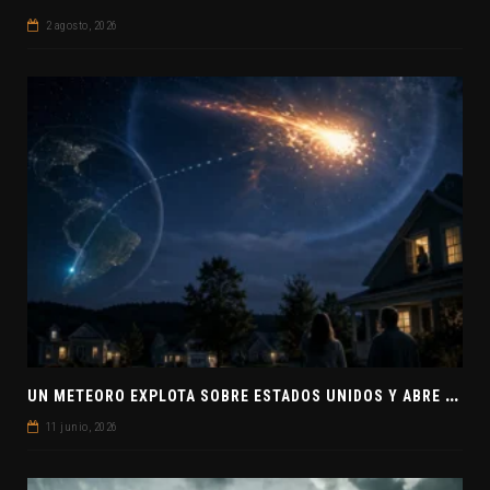
2 agosto, 2026
U
N METEORO EXPLOTA SOBRE ESTADOS UNIDOS Y ABRE LA PISTA DE POLAR-IM, UN POSIBLE VISITANTE INTERESTELAR
11 junio, 2026