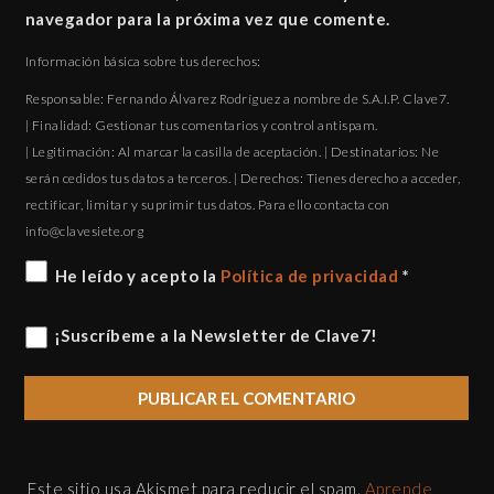
navegador para la próxima vez que comente.
Información básica sobre tus derechos:
Responsable: Fernando Álvarez Rodríguez a nombre de S.A.I.P. Clave7.
| Finalidad: Gestionar tus comentarios y control antispam.
| Legitimación: Al marcar la casilla de aceptación. | Destinatarios: Ne
serán cedidos tus datos a terceros. | Derechos: Tienes derecho a acceder,
rectificar, limitar y suprimir tus datos. Para ello contacta con
gro.eteisevalc@ofni
He leído y acepto la
Política de privacidad
*
¡Suscríbeme a la Newsletter de Clave7!
Este sitio usa Akismet para reducir el spam.
Aprende