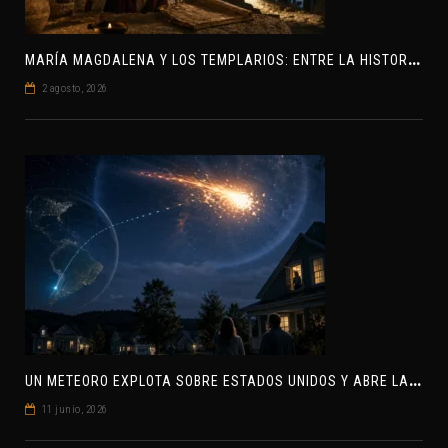
M
ARÍA MAGDALENA Y LOS TEMPLARIOS: ENTRE LA HISTORIA Y EL MISTERIO
2 agosto, 2026
U
N METEORO EXPLOTA SOBRE ESTADOS UNIDOS Y ABRE LA PISTA DE POLAR-IM, UN POSIBLE VISITANTE INTERESTELAR
11 junio, 2026