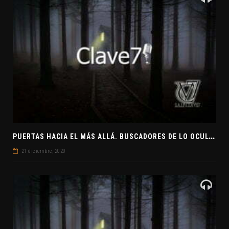
P
UERTAS HACIA EL MÁS ALLÁ. BUSCADORES DE LO OCULTO. EL PENSAMIENTO ABSTRACTO. EVANGELIOS APÓCRIFOS
21 diciembre, 2020