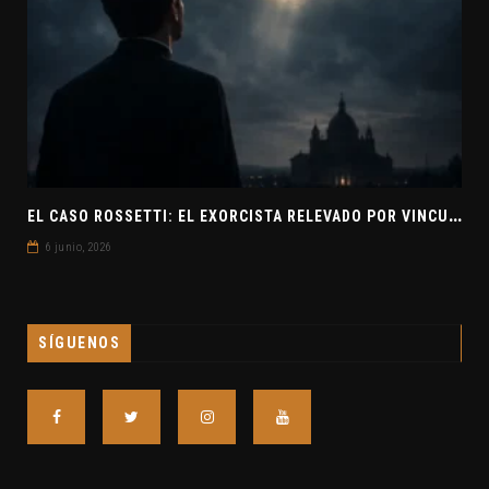
E
L CASO ROSSETTI: EL EXORCISTA RELEVADO POR VINCULAR OVNIS Y DEMONIOS
6 junio, 2026
SÍGUENOS