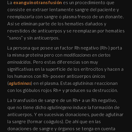
La
exanguinotransfusión
es un procedimiento que
consiste en extraer lentamente sangre del paciente y
reemplazarla con sangre o plasma fresco de un donante.
Así se eliminan parte de los hematíes dañados y
revestidos de anticuerpos y se reemplazan por hematíes
“sanos” y sin anticuerpos.
La persona que posee un factor Rh negativo (Rh-) porta
la misma proteína pero con
modificaciones en ciertos
aminoácidos.
Pero estas diferencias son muy
significativas en la superficie de los eritrocitos y hacen a
los humanos con Rh- poseer anticuerpos únicos
(
aglutininas
) en el plasma. Estas
aglutininas
reaccionan
con los glóbulos rojos Rh+ y producen su destrucción.
La transfusión de sangre de un Rh+ a un Rh negativo,
que no tiene dicho
aglutinógeno
induce la formación de
anticuerpos. Y en sucesivas donaciones, puede aglutinar
la sangre (formar coágulos).​ De ahí que en las
donaciones de sangre y órganos se tenga en cuenta