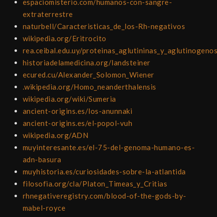
espaciomisterio.com/humanos-con-sangre-
extraterrestre
naturbell/Caracteristicas_de_los-Rh-negativos
wikipedia.org/Eritrocito
rea.ceibal.edu.uy/proteinas_aglutininas_y_aglutinogeno
historiadelamedicina.org/landsteiner
ecured.cu/Alexander_Solomon_Wiener
.wikipedia.org/Homo_neanderthalensis
wikipedia.org/wiki/Sumeria
ancient-origins.es/los-anunnaki
ancient-origins.es/el-popol-vuh
wikipedia.org/ADN
muyinteresante.es/el-75-del-genoma-humano-es-
adn-basura
muyhistoria.es/curiosidades-sobre-la-atlantida
filosofia.org/cla/Platon_Timeas_y_Critias
rhnegativeregistry.com/blood-of-the-gods-by-
mabel-royce