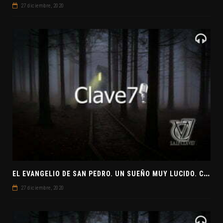
27 diciembre, 2020
E
L EVANGELIO DE SAN PEDRO. UN SUEÑO MUY LUCIDO. CLAVE7 NEWS ¿PREPARADOS PARA UNA VISITA EXTRATERRESTRE?
27 diciembre, 2020