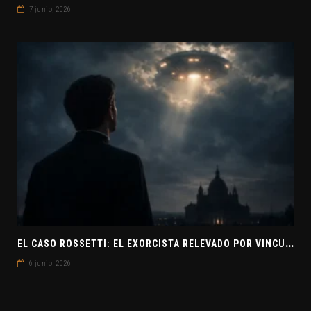
7 junio, 2026
E
L CASO ROSSETTI: EL EXORCISTA RELEVADO POR VINCULAR OVNIS Y DEMONIOS
6 junio, 2026