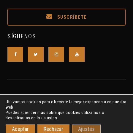
SUSCRÍBETE
SÍGUENOS
Utilizamos cookies para ofrecerte la mejor experiencia en nuestra
web.
Puedes aprender más sobre qué cookies utilizamos o
desactivarlas en los
ajustes
.
Asociación S.A.L. R.N.A. Nº615175 ©2018-2022 S.A.I.P.CLAVE7
Aceptar
Rechazar
Ajustes
Privacidad
Cookies
Aviso Legal