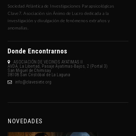
Sociedad Atlántica de Investigaciones Parapsicológicas
Clave7. Asociación sin Ánimo de Lucro dedicada a la
investigación y divulgación de fenómenos extraños y
anomalías.
Donde Encontrarnos
ASOCIACIÓN DE VECINOS AYATIMAS II
AVDA. La Libertad, Pasaje Ayatimas-Bajos, 2 (Portal 3)
San Miguel de Chimisay
38108 San Cristóbal de La Laguna
gro.eteisevalc@ofni
NOVEDADES