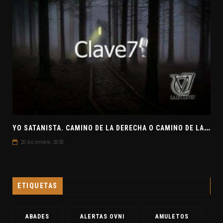
Y
O SATANISTA. CAMINO DE LA DERECHA O CAMINO DE LA IZQUIERDA. CLAVE7 NEWS
20 diciembre, 2020
ETIQUETAS
ABADES
ALERTAS OVNI
AMULETOS