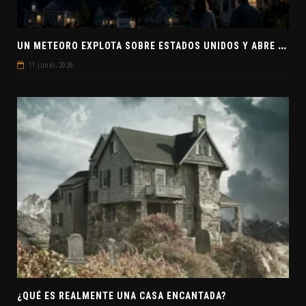
U
N METEORO EXPLOTA SOBRE ESTADOS UNIDOS Y ABRE LA PISTA DE POLAR-IM, UN POSIBLE VISITANTE INTERESTELAR
11 junio, 2026
¿QUÉ ES REALMENTE UNA CASA ENCANTADA?