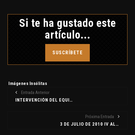
Si te ha gustado este
artículo...
SUSCRÍBETE
Etiquetas:
Imágenes Insólitas
Entrada Anterior
INTERVENCIÓN DEL EQUIPO DE CLAVE7 EN EL PROGRAMA TELEVISIVO CANARIAS MÁGICA
Próxima Entrada
3 DE JULIO DE 2010 IV ALERTA OVNI ORGANIZADA POR LA SEAMP