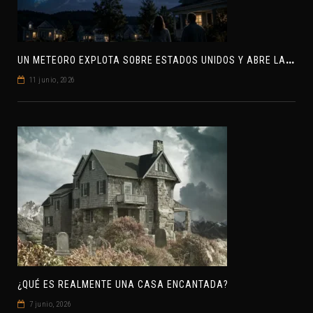
U
N METEORO EXPLOTA SOBRE ESTADOS UNIDOS Y ABRE LA PISTA DE POLAR-IM, UN POSIBLE VISITANTE INTERESTELAR
11 junio, 2026
¿QUÉ ES REALMENTE UNA CASA ENCANTADA?
7 junio, 2026