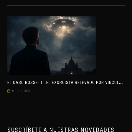
E
L CASO ROSSETTI: EL EXORCISTA RELEVADO POR VINCULAR OVNIS Y DEMONIOS
6 junio, 2026
SUSCRÍBETE A NUESTRAS NOVEDADES