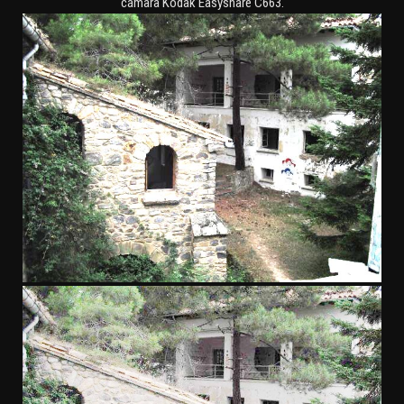
cámara Kodak Easyshare C663.