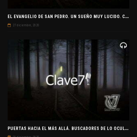
E
L EVANGELIO DE SAN PEDRO. UN SUEÑO MUY LUCIDO. CLAVE7 NEWS ¿PREPARADOS PARA UNA VISITA EXTRATERRESTRE?
27 diciembre, 2020
P
UERTAS HACIA EL MÁS ALLÁ. BUSCADORES DE LO OCULTO. EL PENSAMIENTO ABSTRACTO. EVANGELIOS APÓCRIFOS