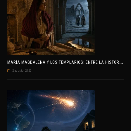
M
ARÍA MAGDALENA Y LOS TEMPLARIOS: ENTRE LA HISTORIA Y EL MISTERIO
2 agosto, 2026