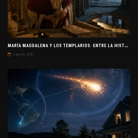
M
ARÍA MAGDALENA Y LOS TEMPLARIOS: ENTRE LA HISTORIA Y EL MISTERIO
2 agosto, 2026