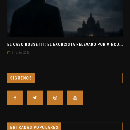
E
L CASO ROSSETTI: EL EXORCISTA RELEVADO POR VINCULAR OVNIS Y DEMONIOS
6 junio, 2026
SÍGUENOS
ENTRADAS POPULARES