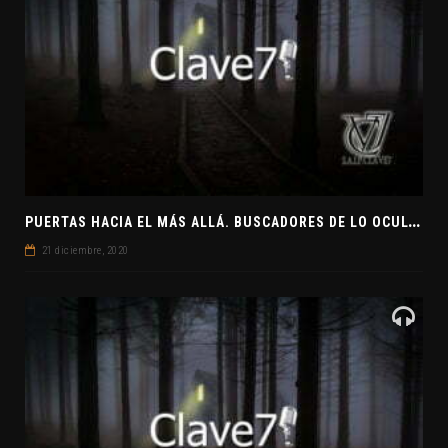
P
UERTAS HACIA EL MÁS ALLÁ. BUSCADORES DE LO OCULTO. EL PENSAMIENTO ABSTRACTO. EVANGELIOS APÓCRIFOS
21 diciembre, 2020