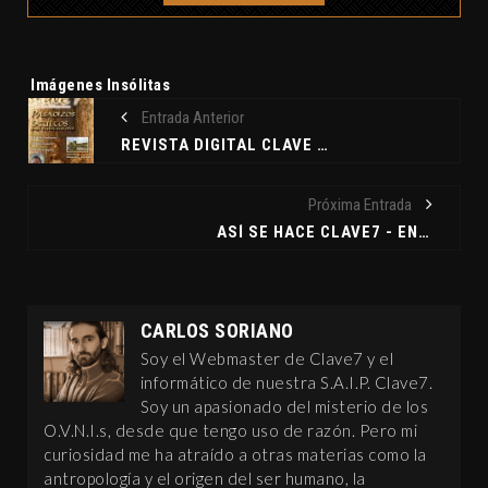
Etiquetas:
Imágenes Insólitas
Entrada Anterior
REVISTA DIGITAL CLAVE 7 Nº3 OCTUBRE 2010
Próxima Entrada
ASÍ SE HACE CLAVE7 - EN LOS LÍMITES DE LA REALIDAD
CARLOS SORIANO
Soy el Webmaster de Clave7 y el
informático de nuestra S.A.I.P. Clave7.
Soy un apasionado del misterio de los
O.V.N.I.s, desde que tengo uso de razón. Pero mi
curiosidad me ha atraído a otras materias como la
antropología y el origen del ser humano, la