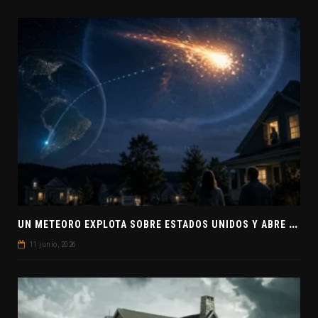
U
N METEORO EXPLOTA SOBRE ESTADOS UNIDOS Y ABRE LA PISTA DE POLAR-IM, UN POSIBLE VISITANTE INTERESTELAR
11 junio, 2026