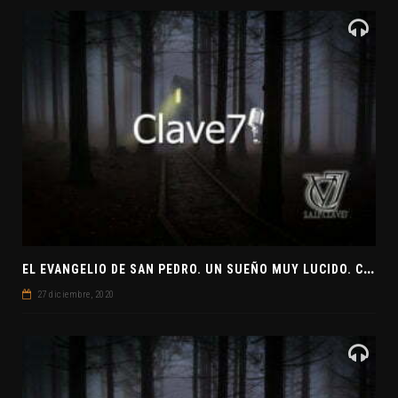
E
L EVANGELIO DE SAN PEDRO. UN SUEÑO MUY LUCIDO. CLAVE7 NEWS ¿PREPARADOS PARA UNA VISITA EXTRATERRESTRE?
27 diciembre, 2020