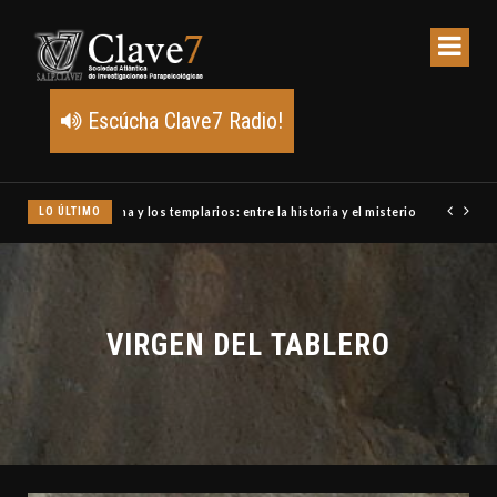
Escúcha Clave7 Radio!
LO ÚLTIMO
Un meteoro explota sobre Estados Unidos y abre la pista de P
VIRGEN DEL TABLERO