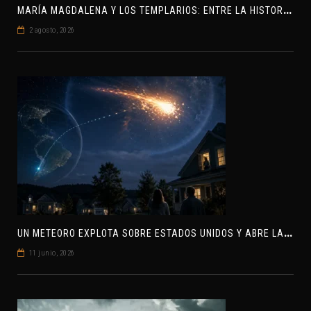
M
ARÍA MAGDALENA Y LOS TEMPLARIOS: ENTRE LA HISTORIA Y EL MISTERIO
2 agosto, 2026
U
N METEORO EXPLOTA SOBRE ESTADOS UNIDOS Y ABRE LA PISTA DE POLAR-IM, UN POSIBLE VISITANTE INTERESTELAR
11 junio, 2026