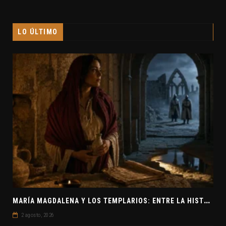
LO ÚLTIMO
M
ARÍA MAGDALENA Y LOS TEMPLARIOS: ENTRE LA HISTORIA Y EL MISTERIO
2 agosto, 2026