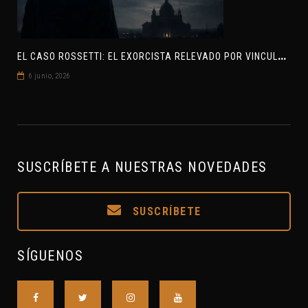
E
L CASO ROSSETTI: EL EXORCISTA RELEVADO POR VINCULAR OVNIS Y DEMONIOS
6 junio, 2026
SUSCRÍBETE A NUESTRAS NOVEDADES
SUSCRÍBETE
SÍGUENOS